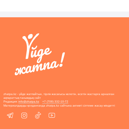
zhatpa.kz - үйде жатпайтын, тірлік жасағысы келетін, өсетін жастарға арналған
ақпараттық-танымдық сайт
Редакция:
info@zhatpa.kz
+7 (708) 332-10-72
Материалдарды қолданғанда zhatpa.kz сайтына активті сілтеме жасау міндетті