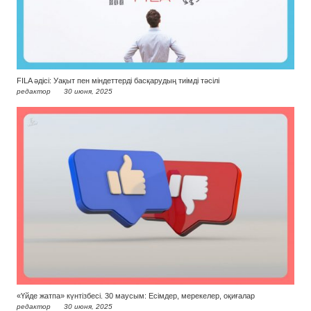
FILA әдісі: Уақыт пен міндеттерді басқарудың тиімді тәсілі
редактор
30 июня, 2025
«Үйде жатпа» күнтізбесі. 30 маусым: Есімдер, мерекелер, оқиғалар
редактор
30 июня, 2025