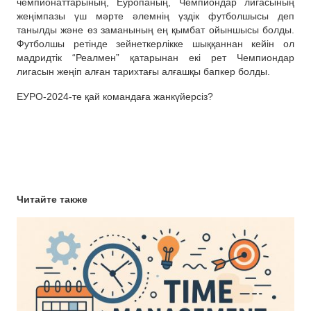
чемпионаттарының, Еуропаның, Чемпиондар лигасының
жеңімпазы үш мәрте әлемнің үздік футболшысы деп
танылды және өз заманының ең қымбат ойыншысы болды.
Футболшы ретінде зейнеткерлікке шыққаннан кейін ол
мадридтік “Реалмен” қатарынан екі рет Чемпиондар
лигасын жеңіп алған тарихтағы алғашқы бапкер болды.
ЕУРО-2024-те қай командаға жанкүйерсіз?
Читайте также