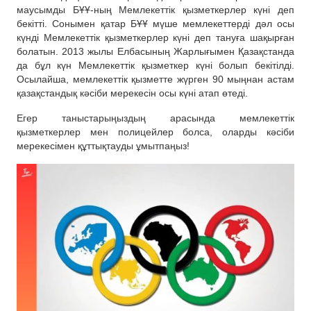
маусымды БҰҰ-ның Мемлекеттік қызметкерлер күні деп
бекітті. Сонымен қатар БҰҰ мүше мемлекеттерді дәл осы
күнді Мемлекеттік қызметкерлер күні деп тануға шақырған
болатын. 2013 жылы Елбасының Жарлығымен Қазақстанда
да бұл күн Мемлекеттік қызметкер күні болып бекітілді.
Осылайша, мемлекеттік қызметте жүрген 90 мыңнан астам
қазақстандық кәсіби мерекесін осы күні атап өтеді.
Егер таныстарыңыздың арасында мемлекеттік
қызметкерлер мен полицейлер болса, оларды кәсіби
мерекесімен құттықтауды ұмытпаңыз!