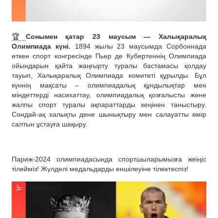
🏆
Сонымен қатар 23 маусым — Халықаралық
Олимпиада күні.
1894 жылы 23 маусымда Сорбоннада
өткен спорт конгресінде Пьер де Кубертеннің Олимпиада
ойындарын қайта жаңғырту туралы бастамасы қолдау
тауып, Халықаралық Олимпиада комитеті құрылды. Бұл
күннің мақсаты – олимпиадалық құндылықтар мен
міндеттерді насихаттау, олимпиадалық қозғалысты және
жалпы спорт туралы ақпараттарды кеңінен таныстыру.
Сондай-ақ халықты дене шынықтыру мен салауатты өмір
салтын ұстауға шақыру.
Париж-2024 олимпиадасында спортшыларымызға жеіңіс
тілейміз! Жүлделі медальдарды еншілеуіне тілектеспіз!