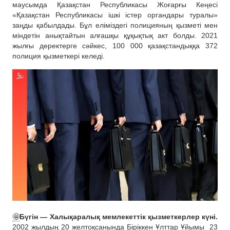
маусымда Қазақстан Республикасы Жоғарғы Кеңесі
«Қазақстан Республикасы ішкі істер органдары туралы»
заңды қабылдады. Бұл еліміздегі полицияның қызметі мен
міндетін анықтайтын алғашқы құқықтық акт болды. 2021
жылғы деректерге сәйкес, 100 000 қазақстандыққа 372
полиция қызметкері келеді.
🤩
Бүгін — Халықаралық мемлекеттік қызметкерлер күні.
2002 жылдың 20 желтоқсанында Біріккен Ұлттар Ұйымы
23