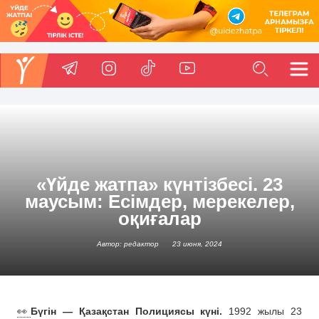
«Үйде жатпа» күнтізбесі. 23
маусым: Есімдер, мерекелер,
оқиғалар
Автор: редактор
23 июня, 2024
👀
Бүгін — Қазақстан Полициясы күні.
1992 жылы 23