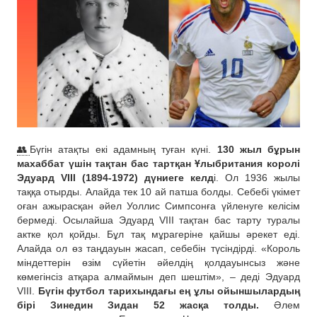
👥
Бүгін атақты екі адамның туған күні.
130 жыл бұрын
махаббат үшін тақтан бас тартқан Ұлыбритания королі
Эдуард VIII (1894-1972) дүниеге келд
і. Ол 1936 жылы
таққа отырды. Алайда тек 10 ай патша болды. Себебі үкімет
оған ажырасқан әйел Уоллис Симпсонға үйленуге келісім
бермеді. Осылайша Эдуард VIII тақтан бас тарту туралы
актке қол қойды. Бұл тақ мұрагеріне қайшы әрекет еді.
Алайда ол өз таңдауын жасап, себебін түсіндірді. «Король
міндеттерін өзім сүйетін әйелдің қолдауынсыз және
көмегінсіз атқара алмаймын деп шештім», – деді Эдуард
VIII.
Бүгін футбол тарихындағы ең ұлы ойыншылардың
бірі Зинедин Зидан 52 жасқа толды.
Әлем