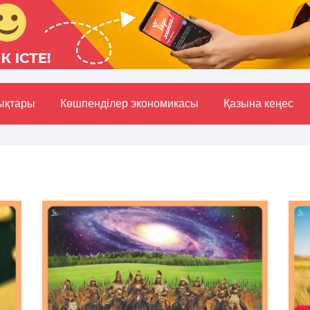
ықтары
Көшпенділер экономикасы
Қазына кеңес