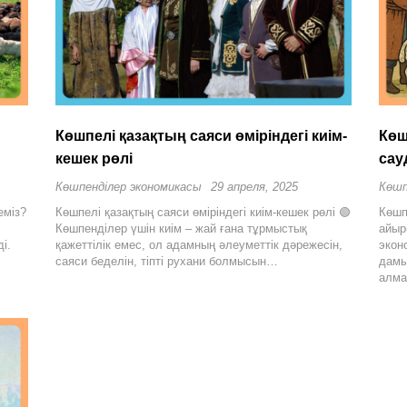
Көшпелі қазақтың саяси өміріндегі киім-
Көш
кешек рөлі
сау
Көшпенділер экономикасы
29 апреля, 2025
Көшп
еміз?
Көшпелі қазақтың саяси өміріндегі киім-кешек рөлі 🟢
Көшп
Көшпенділер үшін киім – жай ғана тұрмыстық
айыр
і.
қажеттілік емес, ол адамның әлеуметтік дәрежесін,
экон
саяси беделін, тіпті рухани болмысын…
дамы
алма