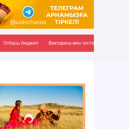
Отбасы бюджетi
Викторина мен тесттер