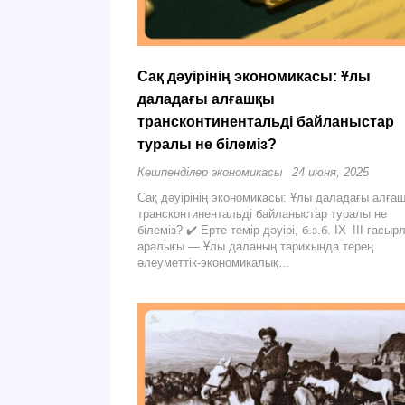
Сақ дәуірінің экономикасы: Ұлы
даладағы алғашқы
трансконтинентальді байланыстар
туралы не білеміз?
Көшпенділер экономикасы
24 июня, 2025
Сақ дәуірінің экономикасы: Ұлы даладағы алға
трансконтинентальді байланыстар туралы не
білеміз? ✔️ Ерте темір дәуірі, б.з.б. IX–III ғасыр
аралығы — Ұлы даланың тарихында терең
әлеуметтік-экономикалық…