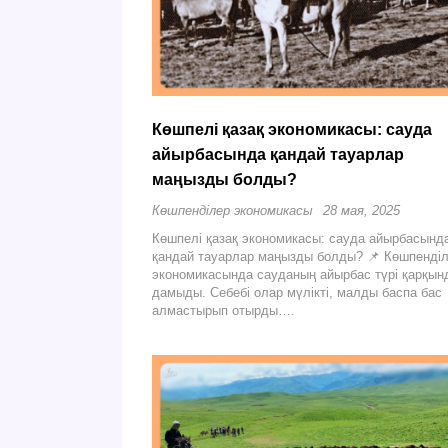
Көшпелі қазақ экономикасы: сауда
айырбасында қандай тауарлар
маңызды болды?
Көшпенділер экономикасы
28 мая, 2025
Көшпелі қазақ экономикасы: сауда айырбасынд
қандай тауарлар маңызды болды? 📌 Көшпенді
экономикасында сауданың айырбас түрі қарқын
дамыды. Себебі олар мүлікті, малды баспа бас
алмастырып отырды….