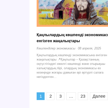
Қаңлылардың көшпенді экономика
енгізген жаңалықтары
Көшпенділер экономикасы
08 апреля, 2025
Қаңлылардың көшпенді экономикасына енгізген
жаңалықтары 📍Қаңлылар – Қазақстанның
оңтүстігіндегі ежелгі көшпенді және отырықшы
халықтардың бірі, олардың экономикасы өз
кезеңінде жоғары дамыған әрі әртүрлі салаға
негізделген…
1
2
3
…
23
Далее