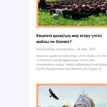
Көшпелі қазақтың жер игеру үлгісі
жайлы не білеміз?
Көшпенділер экономикасы
06 мая, 2025
Көшпелі қазақтың жер игеру үлгісі жайлы не біл
📌 Көшпелі қазақтардың өмір салты мен
экономикасы жерді тиімді пайдалануға негізделд
Бүгінгі Қазақстанда да көшпелі дәстүрдің ізі…