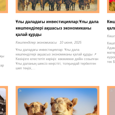
Ұлы даладағы инвестициялар:Ұлы дала
Көш
көшпенділері ақшасыз экономиканы
қал
қалай құрды
Көшп
Көшпенділер экономикасы
10 июня, 2025
Көшп
Адам
Ұлы даладағы инвестициялар: Ұлы дала
мате
көшпенділері ақшасыз экономиканы қалай құрды 📌
шқы
еуро
Көзіңізге елестетіп көріңіз: көкжиекке дейін созылған
тек 
Ұлы даланың шексіз кеңістігі, толқындай тербелген
лар
шөп теңізі,…