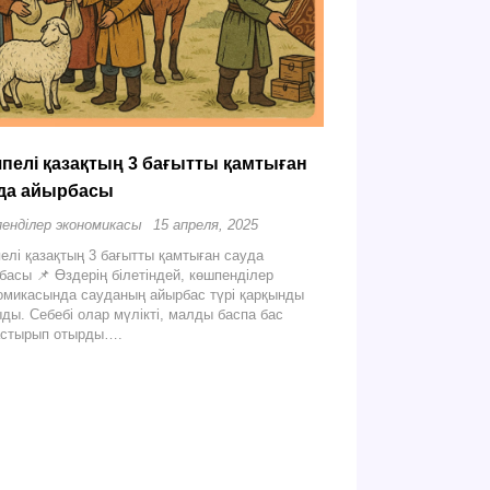
пелі қазақтың 3 бағытты қамтыған
да айырбасы
енділер экономикасы
15 апреля, 2025
елі қазақтың 3 бағытты қамтыған сауда
басы 📌 Өздерің білетіндей, көшпенділер
омикасында сауданың айырбас түрі қарқынды
ды. Себебі олар мүлікті, малды баспа бас
стырып отырды….