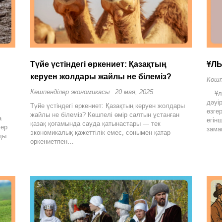
Түйе үстіндегі өркениет: Қазақтың
ҰЛ
керуен жолдары жайлы не білеміз?
Көшп
Көшпенділер экономикасы
20 мая, 2025
Ұлы 
дәуі
Түйе үстіндегі өркениет: Қазақтың керуен жолдары
өзге
жайлы не білеміз? Көшпелі өмір салтын ұстанған
а
егін
қазақ қоғамында сауда қатынастары — тек
лер
зам
экономикалық қажеттілік емес, сонымен қатар
ды
өркениетпен…