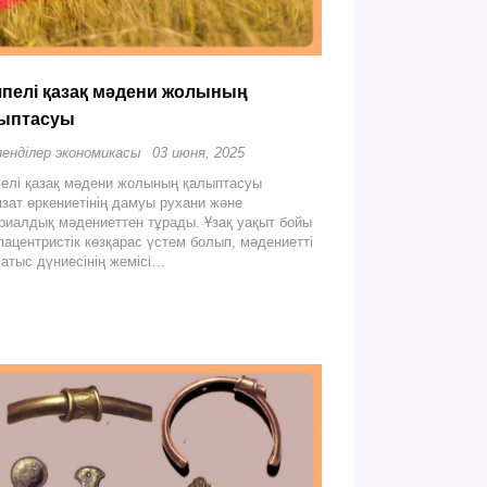
пелі қазақ мәдени жолының
ыптасуы
енділер экономикасы
03 июня, 2025
елі қазақ мәдени жолының қалыптасуы
зат өркениетінің дамуы рухани және
риалдық мәдениеттен тұрады. Ұзақ уақыт бойы
пацентристік көзқарас үстем болып, мәдениетті
Батыс дүниесінің жемісі…