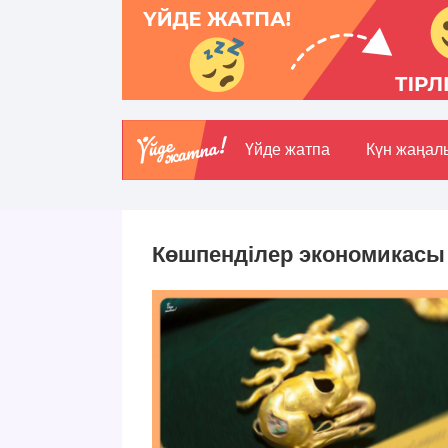
Үйде жатпа
Күн жаңал
Көшпенділер экономикасы