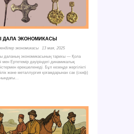
Ы ДАЛА ЭКОНОМИКАСЫ
енділер экономикасы
13 мая, 2025
даланың экономикасының тарихы — Қола
рі мен Ертетемір дәуіріндегі динамикалық
рістермен ерекшеленеді. Бұл кезеңде жергілікті
шілік және металлургия қоғамдарынан сак (скиф)
анындағы…