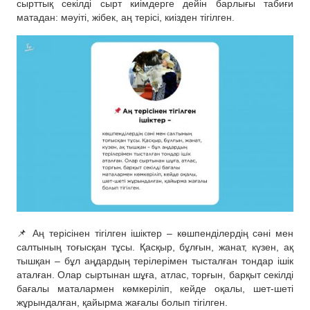
сырттық секілді сырт киімдерге дейін барлығы табиғи
матадан: мәуіті, жібек, аң терісі, киізден тігілген.
📌 Аң терісінен тігілген ішіктер – көшпенділердің сәні мен
салтының тоғысқан тұсы. Қасқыр, бұлғын, жанат, күзен, ақ
тышқан – бұл аңдардың терілерімен тысталған тондар ішік
аталған. Олар сыртынан шұға, атлас, торғын, барқыт секілді
бағалы маталармен көмкеріліп, кейде оқалы, шет-шеті
жұрындалған, қайырма жағалы болып тігілген.