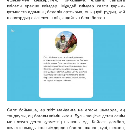
киілетін ерекше киімдер. Мұндай киімдер саяси қарым-
қатынаста адамның беделін арттырып, оның қай рудың, қай
шонжардың өкілі екенін айқындайтын белгі болған.
Салт бойынша, ер жігіт майданға не егеске шығарда, ең
таңдаулы, ең бағалы киімін киген. Бұл – жеңіске деген сенім
мен жауға деген құрметтің нышаны еді. Көйлек, дамбал,
желетке сынды ішкі киімдерден бастап, шапан, күпі, шекпен,