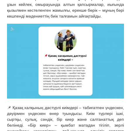
ұзын көйлек, омырауында алтын қапсырмалар, иығында
қызылмен кестеленген жамылғы, ерекше бөрік – мұның бәрі
көшпенді мәдениеттің биік талғамын айғақтайды.
📌 Қазақ халқының дәстүрлі киімдері – табиғатпен үндескен,
дәуірмен үндескен өнер туындысы. Киім түрлері ішкі,
сыртқы, сулық, сәндік, бір киер және салтанаттық деп
бөлінеді. «Бір киер» – қымбат матадан тігіліп, зерлі
әшекеймен көмкерілген, той-жиынға, елшілік сапарға