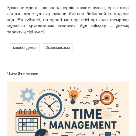
Қазақ киімдері – көшпенділердің көркем рухын, еркін өмір
салтын және ұлттың рухани биіктігін бейнелейтін мәдени
код. Әр түймесі, әр өрнегі мен әр тігісі артында ғасырлар
мұрасын арқалағанын ескерсек, бұл киімдер – ұлттық
тарихтың тірі куәсі.
көшпенділер
Экономикасы
Читайте также