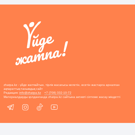
zhatpa.kz - үйде жатпайтын, тірлік жасағысы келетін, өсетін жастарға арналған
ақпараттық-танымдық сайт
Редакция:
info@zhatpa.kz
+7 (708) 332-10-72
Материалдарды қолданғанда zhatpa.kz сайтына активті сілтеме жасау міндетті