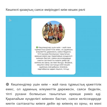
Көшпелі қазақтың саяси өміріндегі киім-кешек рөлі
🟢 Көшпенділер үшін киім – жай ғана тұрмыстық қажеттілік
емес, ол адамның әлеуметтік дәрежесін, саяси беделін,
тіпті рухани болмысын танытатын ерекше рәміз еді.
Қарапайым күнделікті киімнен бастап, саяси келіссөздерде
киетін салтанатты киімге дейін әр киімнің өз орны, өз мәні