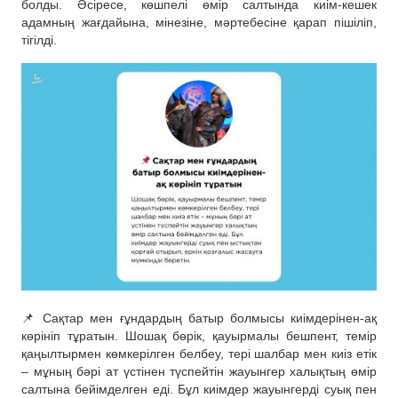
болды. Әсіресе, көшпелі өмір салтында киім-кешек
адамның жағдайына, мінезіне, мәртебесіне қарап пішіліп,
тігілді.
📌 Сақтар мен ғұндардың батыр болмысы киімдерінен-ақ
көрініп тұратын. Шошақ бөрік, қауырмалы бешпент, темір
қаңылтырмен көмкерілген белбеу, тері шалбар мен киіз етік
– мұның бәрі ат үстінен түспейтін жауынгер халықтың өмір
салтына бейімделген еді. Бұл киімдер жауынгерді суық пен