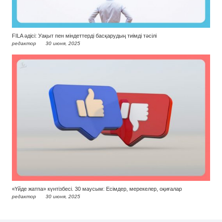
FILA әдісі: Уақыт пен міндеттерді басқарудың тиімді тәсілі
редактор
30 июня, 2025
«Үйде жатпа» күнтізбесі. 30 маусым: Есімдер, мерекелер, оқиғалар
редактор
30 июня, 2025