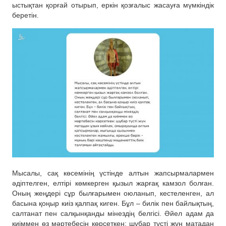
ыстықтан қорғай отырып, еркін қозғалыс жасауға мүмкіндік
беретін.
Мысалы, сақ көсемінің үстінде алтын жапсырмалармен
әдіптелген, елтірі көмкерген қызыл жарғақ камзол болған.
Оның жеңдері сұр былғарымен оюланып, кестеленген, ал
басына қоңыр киіз қалпақ киген. Бұл – билік пен байлықтың,
салтанат пен салқынқанды мінездің белгісі. Әйел адам да
киіммен өз мәртебесін көрсеткен: шұбар түсті жүн матадан