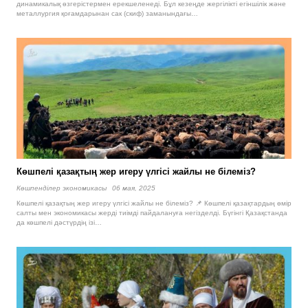
динамикалық өзгерістермен ерекшеленеді. Бұл кезеңде жергілікті егіншілік және
металлургия қоғамдарынан сак (скиф) заманындағы…
Көшпелі қазақтың жер игеру үлгісі жайлы не білеміз?
Көшпенділер экономикасы
06 мая, 2025
Көшпелі қазақтың жер игеру үлгісі жайлы не білеміз? 📌 Көшпелі қазақтардың өмір
салты мен экономикасы жерді тиімді пайдалануға негізделді. Бүгінгі Қазақстанда
да көшпелі дәстүрдің ізі…