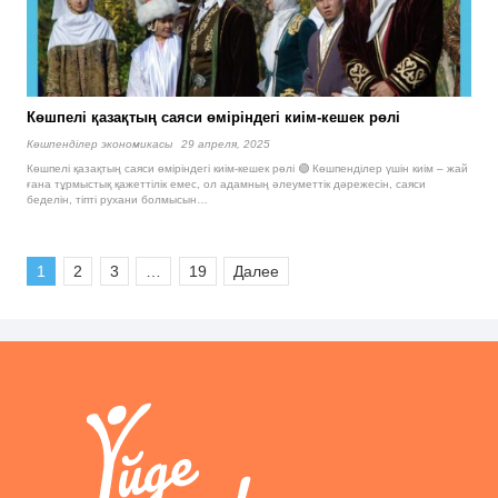
Көшпелі қазақтың саяси өміріндегі киім-кешек рөлі
Көшпенділер экономикасы
29 апреля, 2025
Көшпелі қазақтың саяси өміріндегі киім-кешек рөлі 🟢 Көшпенділер үшін киім – жай
ғана тұрмыстық қажеттілік емес, ол адамның әлеуметтік дәрежесін, саяси
беделін, тіпті рухани болмысын…
1
2
3
…
19
Далее