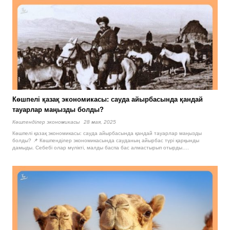
Көшпелі қазақ экономикасы: сауда айырбасында қандай
тауарлар маңызды болды?
Көшпенділер экономикасы
28 мая, 2025
Көшпелі қазақ экономикасы: сауда айырбасында қандай тауарлар маңызды
болды? 📌 Көшпенділер экономикасында сауданың айырбас түрі қарқынды
дамыды. Себебі олар мүлікті, малды баспа бас алмастырып отырды….