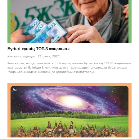
Бүгінгі күннің ТОП-3 жаңалығы
Күн жаңалықтары
23 июня, 2025
Кеш жарық, қыздар мен жігіттер! Назарларыңызға бүгінгі күннің ТОП-3 жаңалығын
ұсынамыз! ✔️ Елімізде 8 миллион азамат декларация тапсырудан босатылады
Жаңа Салық кодексі жобасында қарапайым азаматтарды…