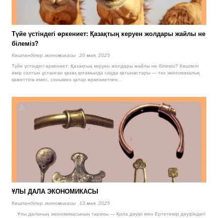
Түйе үстіндегі өркениет: Қазақтың керуен жолдары жайлы не
білеміз?
Көшпенділер экономикасы
20 мая, 2025
Түйе үстіндегі өркениет: Қазақтың керуен жолдары жайлы не білеміз? Көшпелі
өмір салтын ұстанған қазақ қоғамында сауда қатынастары — тек экономикалық
қажеттілік емес, сонымен қатар өркениетпен…
ҰЛЫ ДАЛА ЭКОНОМИКАСЫ
Көшпенділер экономикасы
13 мая, 2025
Ұлы даланың экономикасының тарихы — Қола дәуірі мен Ертетемір дәуіріндегі