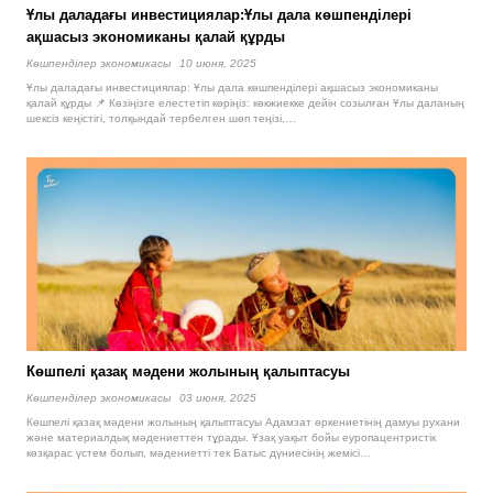
Ұлы даладағы инвестициялар:Ұлы дала көшпенділері
ақшасыз экономиканы қалай құрды
Көшпенділер экономикасы
10 июня, 2025
Ұлы даладағы инвестициялар: Ұлы дала көшпенділері ақшасыз экономиканы
қалай құрды 📌 Көзіңізге елестетіп көріңіз: көкжиекке дейін созылған Ұлы даланың
шексіз кеңістігі, толқындай тербелген шөп теңізі,…
Көшпелі қазақ мәдени жолының қалыптасуы
Көшпенділер экономикасы
03 июня, 2025
Көшпелі қазақ мәдени жолының қалыптасуы Адамзат өркениетінің дамуы рухани
және материалдық мәдениеттен тұрады. Ұзақ уақыт бойы еуропацентристік
көзқарас үстем болып, мәдениетті тек Батыс дүниесінің жемісі…