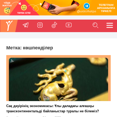
Метка:
көшпенділер
Сақ дәуірінің экономикасы: Ұлы даладағы алғашқы
трансконтинентальді байланыстар туралы не білеміз?