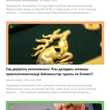
Көшпенділер экономикасы
24 июня, 2025
Сақ дәуірінің экономикасы: Ұлы даладағы алғашқы трансконтинентальді
байланыстар туралы не білеміз? ✔️ Ерте темір дәуірі, б.з.б. IX–III ғасырлар
аралығы — Ұлы даланың тарихында терең әлеуметтік-экономикалық…
Сақ дәуірінің экономикасы: Ұлы даладағы алғашқы
трансконтинентальді байланыстар туралы не білеміз?
Қазына кеңес
24 июня, 2025
Сақ дәуірінің экономикасы: Ұлы даладағы алғашқы трансконтинентальді
байланыстар туралы не білеміз? ✔️ Ерте темір дәуірі, б.з.б. IX–III ғасырлар
аралығы — Ұлы даланың тарихында терең әлеуметтік-экономикалық…