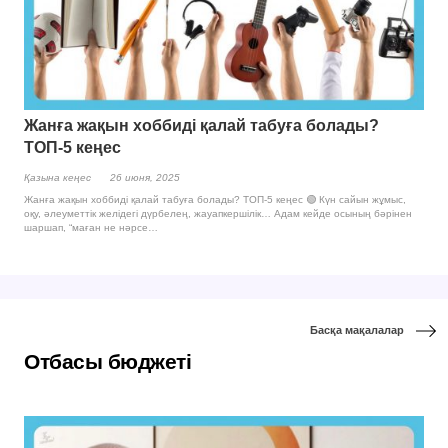
Жанға жақын хоббиді қалай табуға болады?
ТОП-5 кеңес
Қазына кеңес
26 июня, 2025
Жанға жақын хоббиді қалай табуға болады? ТОП-5 кеңес 🟢 Күн сайын жұмыс,
оқу, әлеуметтік желідегі дүрбелең, жауапкершілік… Адам кейде осының бәрінен
шаршап, “маған не нәрсе…
Басқа мақалалар
Отбасы бюджетi