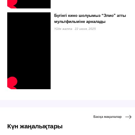
Бүгінгі кино шолуымыз “Элио” атты
мультфильміне арналады
Үйде жатпа
22 июня, 2025
Басқа мақалалар
Күн жаңалықтары