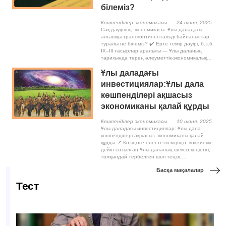
білеміз?
Көшпенділер экономикасы
24 июня, 2025
Сақ дәуірінің экономикасы: Ұлы даладағы
алғашқы трансконтинентальді байланыстар
туралы не білеміз? ✔️ Ерте темір дәуірі, б.з.б.
IX–III ғасырлар аралығы — Ұлы даланың
тарихында терең әлеуметтік-экономикалық…
Ұлы даладағы
инвестициялар:Ұлы дала
көшпенділері ақшасыз
экономиканы қалай құрды
Көшпенділер экономикасы
10 июня, 2025
Ұлы даладағы инвестициялар: Ұлы дала
көшпенділері ақшасыз экономиканы қалай
құрды 📌 Көзіңізге елестетіп көріңіз: көкжиекке
дейін созылған Ұлы даланың шексіз кеңістігі,
толқындай тербелген шөп теңізі,…
Басқа мақалалар
Тест