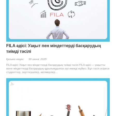
FILA әдісі: Уақыт пен міндеттерді басқарудың
тиімді тәсілі
Қазына кеңес
30 июня, 2025
FILA әдісі: Уақыт пен міндеттерді басқарудың тиімді тәсілі FILA әдісі — уақытты
және міндеттерді басқарудың құрылымдалған әрі икемді жүйесі. Бұл тәсіл әсіресе
студенттер, зерттеушілер, кәсіпкерлер…