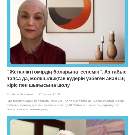
“Жеткілікті өмірдің боларына сенемін”. Аз табыс
тапса да, молшылықтан күдерін үзбеген ананың
кіріс пен шығысына шолу
Отбасы бюджетi
26 июня, 2025
“Жеткілікті өмірдің боларына сенемін”. Аз табыс тапса да, молшылықтан күдерін
үзбеген ананың кіріс пен шығысына шолу 🟢 “Табыс & Шығыс” айдарында біз
жасы, жынысы, мамандығы,…