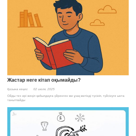
Жастар неге кітап оқымайды?
Қазына кеңес
02 июля, 2025
Ойды тез әрі жеңіл қабылдауға үйренген ми ұзақ мәтінді түсініп, түйсінуге ынта
танытпайды