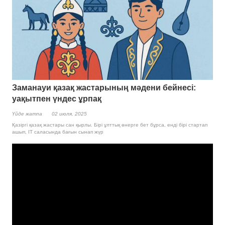
Заманауи қазақ жастарының мәдени бейнесі:
уақытпен үндес ұрпақ
Үйде жатпа
02 июля, 2025
Қазіргі қазақ жастары сан қырлы. Бірі ұлттық өнерге бет бұрса, енді бірі стартап
ашып, IT саласында бағын сынап жүр