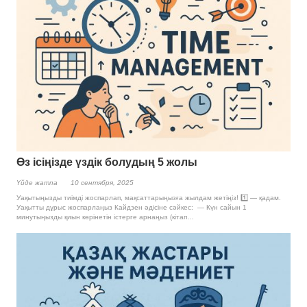
Өз ісіңізде үздік болудың 5 жолы
Үйде жатпа
10 сентября, 2025
Уақытыңызды тиімді жоспарлап, мақсаттарыңызға жылдам жетіңіз! 1️⃣ — қадам.
Уақытты дұрыс жоспарлаңыз Кайдзен әдісіне сәйкес: — Күн сайын 1
минутыңызды қиын көрінетін істерге арнаңыз (кітап…