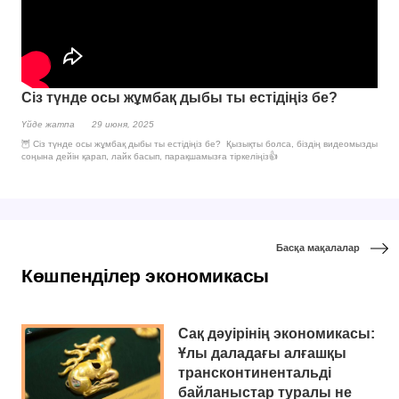
Сіз түнде осы жұмбақ дыбы ты естідіңіз бе?
Үйде жатпа
29 июня, 2025
🦉 Сіз түнде осы жұмбақ дыбы ты естідіңіз бе? Қызықты болса, біздің видеомызды
соңына дейін қарап, лайк басып, парақшамызға тіркеліңіз👍
Басқа мақалалар
Көшпенділер экономикасы
Сақ дәуірінің экономикасы:
Ұлы даладағы алғашқы
трансконтинентальді
байланыстар туралы не