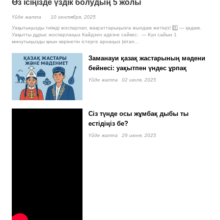
Өз ісіңізде үздік болудың 5 жолы
Үйде жатпа
10 сентября, 2025
Уақытыңызды тиімді жоспарлап, мақсаттарыңызға жылдам жетіңіз! 1️⃣ — қадам.
Уақытты дұрыс жоспарлаңыз Кайдзен әдісіне сәйкес: — Күн сайын 1
минутыңызды қиын көрінетін істерге арнаңыз (кітап…
Заманауи қазақ жастарының мәдени
бейнесі: уақытпен үндес ұрпақ
Үйде жатпа
02 июля, 2025
Сіз түнде осы жұмбақ дыбы ты
естідіңіз бе?
Үйде жатпа
29 июня, 2025