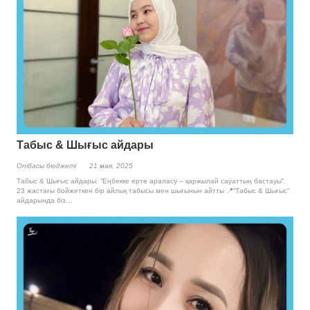
Табыс & Шығыс айдары
Отбасы бюджетi
21 мая, 2025
Табыс & Шығыс айдары: “Еңбекке ерте араласу – қаржылай сауаттың бастауы”.
23 жастағы бойжеткен бір айлық табысы мен шығынын айтты 📍“Табыс & Шығыс”
айдарында біз…