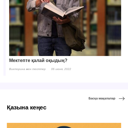
Мектепте қалай оқыдың?
Викторина мен тесттер
06 июня, 2022
Басқа мақалалар
Қазына кеңес