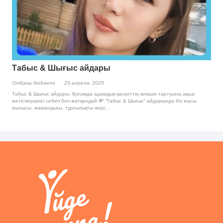
Табыс & Шығыс айдары
Отбасы бюджетi
23 апреля, 2025
Табыс & Шығыс айдары: Қоғамда адамдық қасиеттің кемшін тартуына ақша
жетіспеушілігі себеп боп жатқандай 💸 “Табыс & Шығыс” айдарында біз жасы,
жынысы, мамандығы, тұрғылықты жері…