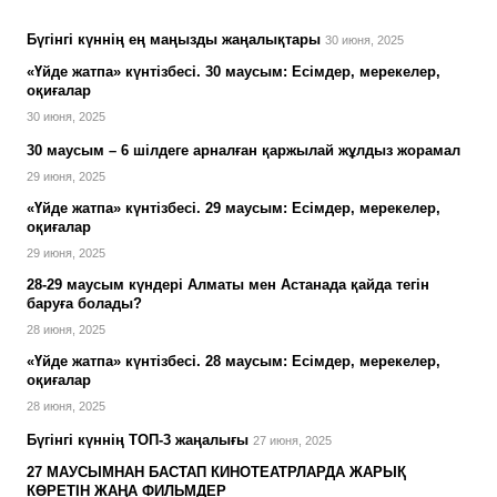
Бүгінгі күннің ең маңызды жаңалықтары
30 июня, 2025
«Үйде жатпа» күнтізбесі. 30 маусым: Есімдер, мерекелер,
оқиғалар
30 июня, 2025
30 маусым – 6 шілдеге арналған қаржылай жұлдыз жорамал
29 июня, 2025
«Үйде жатпа» күнтізбесі. 29 маусым: Есімдер, мерекелер,
оқиғалар
29 июня, 2025
28-29 маусым күндері Алматы мен Астанада қайда тегін
баруға болады?
28 июня, 2025
«Үйде жатпа» күнтізбесі. 28 маусым: Есімдер, мерекелер,
оқиғалар
28 июня, 2025
Бүгінгі күннің ТОП-3 жаңалығы
27 июня, 2025
27 МАУСЫМНАН БАСТАП КИНОТЕАТРЛАРДА ЖАРЫҚ
КӨРЕТІН ЖАҢА ФИЛЬМДЕР