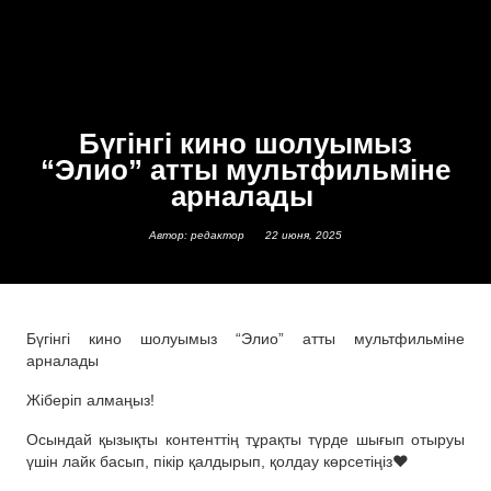
Бүгінгі кино шолуымыз
“Элио” атты мультфильміне
арналады
Автор: редактор
22 июня, 2025
Бүгінгі кино шолуымыз “Элио” атты мультфильміне
арналады
Жіберіп алмаңыз!
Осындай қызықты контенттің тұрақты түрде шығып отыруы
үшін лайк басып, пікір қалдырып, қолдау көрсетіңіз❤