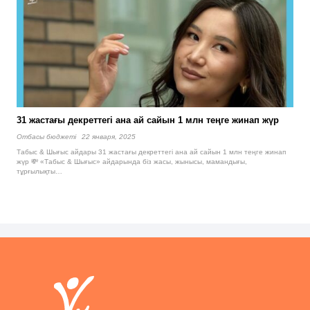
31 жастағы декреттегі ана ай сайын 1 млн теңге жинап жүр
Отбасы бюджетi
22 января, 2025
Табыс & Шығыс айдары 31 жастағы декреттегі ана ай сайын 1 млн теңге жинап
жүр 💸 «Табыс & Шығыс» айдарында біз жасы, жынысы, мамандығы,
тұрғылықты…