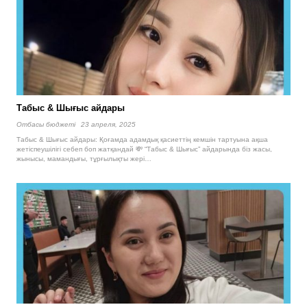
Табыс & Шығыс айдары
Отбасы бюджетi
23 апреля, 2025
Табыс & Шығыс айдары: Қоғамда адамдық қасиеттің кемшін тартуына ақша
жетіспеушілігі себеп боп жатқандай 💸 “Табыс & Шығыс” айдарында біз жасы,
жынысы, мамандығы, тұрғылықты жері…