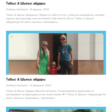
Табыс & Шығыс айдары
Отбасы бюджетi
19 марта, 2025
Табыс & Шығыс айдарына: Жұмысты сүйіп істесең, табыссыз қалмайсың: кәсіпкер
ақшаны денсаулыққа зиян келтірмей табу керегін айтты “Табыс & Шығыс”
айдарында біз жасы, жынысы, мамандығы,…
Табыс & Шығыс айдары
Отбасы бюджетi
19 февраля, 2025
Табыс & Шығыс айдары Мұғалім келіншек: Үнемшілдігімнің арқасында аз
жалақыммен ірі қарыздарсыз күн кешіп жүрмін 💸 «Табыс & Шығыс» айдарында біз
жасы, жынысы, мамандығы, тұрғылықты…