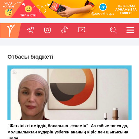
Отбасы бюджетi
“Жеткілікті өмірдің боларына сенемін”. Аз табыс тапса да,
молшылықтан күдерін үзбеген ананың кіріс пен шығысына
шолу