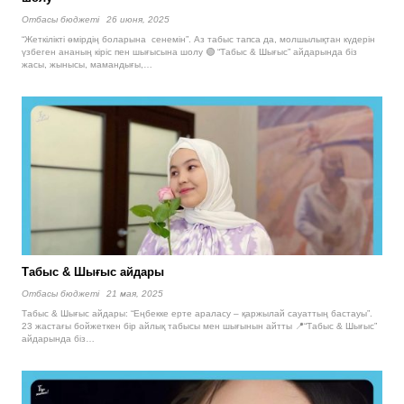
Отбасы бюджетi
26 июня, 2025
“Жеткілікті өмірдің боларына сенемін”. Аз табыс тапса да, молшылықтан күдерін
үзбеген ананың кіріс пен шығысына шолу 🟢 “Табыс & Шығыс” айдарында біз
жасы, жынысы, мамандығы,…
Табыс & Шығыс айдары
Отбасы бюджетi
21 мая, 2025
Табыс & Шығыс айдары: “Еңбекке ерте араласу – қаржылай сауаттың бастауы”.
23 жастағы бойжеткен бір айлық табысы мен шығынын айтты 📍“Табыс & Шығыс”
айдарында біз…