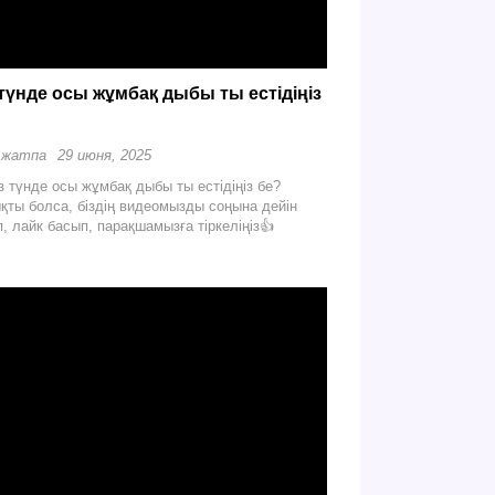
 түнде осы жұмбақ дыбы ты естідіңіз
?
 жатпа
29 июня, 2025
із түнде осы жұмбақ дыбы ты естідіңіз бе?
қты болса, біздің видеомызды соңына дейін
п, лайк басып, парақшамызға тіркеліңіз👍