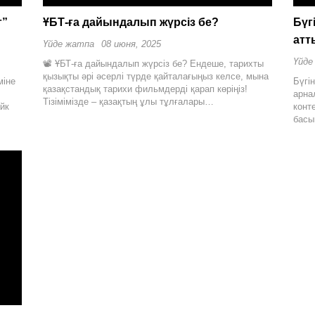
г”
ҰБТ-ға дайындалып жүрсіз бе?
Бүг
атт
Үйде жатпа
08 июня, 2025
Үйде
📽 ҰБТ-ға дайындалып жүрсіз бе? Ендеше, тарихты
қызықты әрі әсерлі түрде қайталағыңыз келсе, мына
міне
Бүгі
қазақстандық тарихи фильмдерді қарап көріңіз! ⠀
арна
Тізімімізде – қазақтың ұлы тұлғалары…
йк
конт
басы