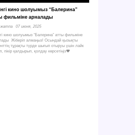
інгі кино шолуымыз “Балерина”
ы фильміне арналады
 жатпа
07 июня, 2025
нгі кино шолуымыз “Балерина” атты фильміне
лады Жіберіп алмаңыз! Осындай қызықты
енттің тұрақты түрде шығып отыруы үшін лайк
п, пікір қалдырып, қолдау көрсетіңіз❤