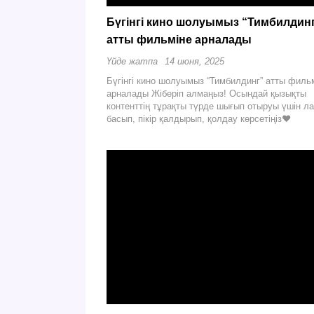
Бүгінгі кино шолуымыз “Тимбилдин
атты фильміне арналады
Үйде жатпа
14 июня, 2025
Бүгінгі кино шолуымыз “Тимбилдинг” атты филь
арналады Жіберіп алмаңыз! Осындай қызықты
контенттің тұрақты түрде шығып отыруы үшін ла
басып, пікір қалдырып, қолдау көрсетіңіз❤