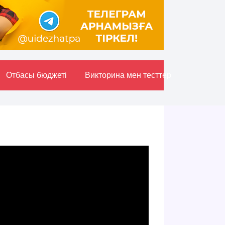
Отбасы бюджетi
Викторина мен тесттер