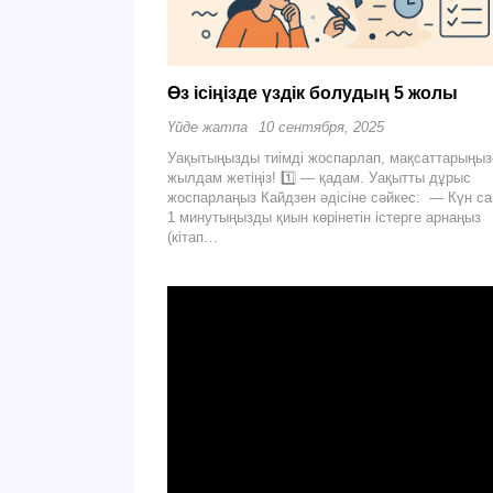
Өз ісіңізде үздік болудың 5 жолы
Үйде жатпа
10 сентября, 2025
Уақытыңызды тиімді жоспарлап, мақсаттарыңыз
жылдам жетіңіз! 1️⃣ — қадам. Уақытты дұрыс
жоспарлаңыз Кайдзен әдісіне сәйкес: — Күн с
1 минутыңызды қиын көрінетін істерге арнаңыз
(кітап…