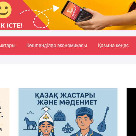
ықтары
Көшпенділер экономикасы
Қазына кеңес