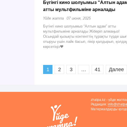
Бүгінгі кино шолуымыз “Алтын ада
атты мультфильміне арналады
Үйде жатпа
07 июня, 2025
Бүгінгі кино шолуымыз “Алтын адам” атты
мультфильміне арналады Жіберіп алмаңыз!
Осындай қызықты контенттің тұрақты түрде шы
отыруы үшін лайк басып, пікір қалдырып, қолда
көрсетіңіз❤
1
2
3
…
41
Далее
zhatpa.kz - үйде жатп
Редакция:
info@zhatpa
Материалдарды қолдан