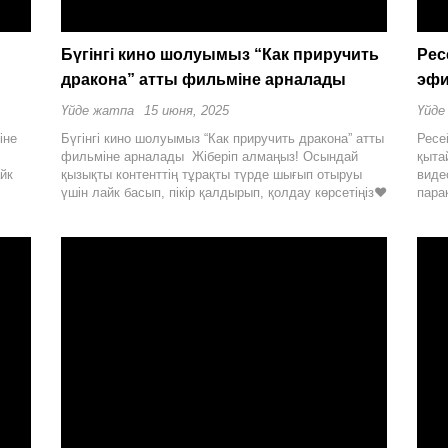
Бүгінгі кино шолуымыз “Как приручить
Рес
дракона” атты фильміне арналады
эфи
Үйде жатпа
15 июня, 2025
Үйде
іне
Бүгінгі кино шолуымыз “Как приручить дракона” атты
Ресе
фильміне арналады Жіберіп алмаңыз! Осындай
қыта
йк
қызықты контенттің тұрақты түрде шығып отыруы
виде
үшін лайк басып, пікір қалдырып, қолдау көрсетіңіз❤
пара