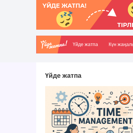
Үйде жатпа
Күн жаңал
Үйде жатпа