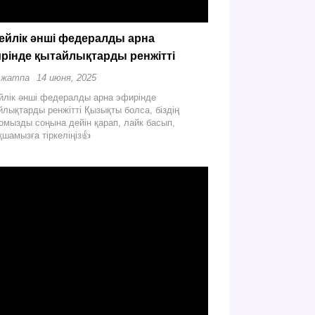
ейлік әнші федералды арна
рінде қытайлықтарды ренжітті
 жатпа
14 июня, 2025
йлік әнші федералды арна эфирінде
йлықтарды ренжітті Қызықты болса, біздің
омызды соңына дейін қарап, лайк басып,
қшамызға тіркеліңіз👍