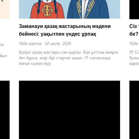
Заманауи қазақ жастарының мәдени
Сіз
бейнесі: уақытпен үндес ұрпақ
бе
Үйде жатпа
02 июля, 2025
Үйде
ға
Қазіргі қазақ жастары сан қырлы. Бірі ұлттық өнерге
🦉 С
айын
бет бұрса, енді бірі стартап ашып, IT саласында
Қызы
бағын сынап жүр
қара