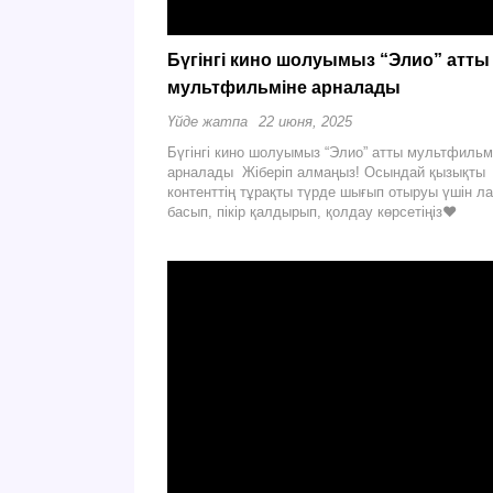
Бүгінгі кино шолуымыз “Элио” атты
мультфильміне арналады
Үйде жатпа
22 июня, 2025
Бүгінгі кино шолуымыз “Элио” атты мультфильм
арналады Жіберіп алмаңыз! Осындай қызықты
контенттің тұрақты түрде шығып отыруы үшін ла
басып, пікір қалдырып, қолдау көрсетіңіз❤