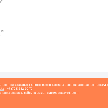
м”
ғып
у
айтын, тірлік жасағысы келетін, өсетін жастарға арналған ақпараттық-танымды
.kz
+7 (708) 332-10-72
ғанда zhatpa.kz сайтына активті сілтеме жасау міндетті