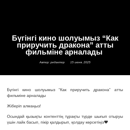
Бүгінгі кино шолуымыз “Как
приручить дракона” атты
фильміне арналады
Автор: редактор
15 июня, 2025
Бүгінгі кино шолуымыз “Как приручить дракона” атты
фильміне арналады
Жіберіп алмаңыз!
Осындай қызықты контенттің тұрақты түрде шығып отыруы
үшін лайк басып, пікір қалдырып, қолдау көрсетіңіз❤