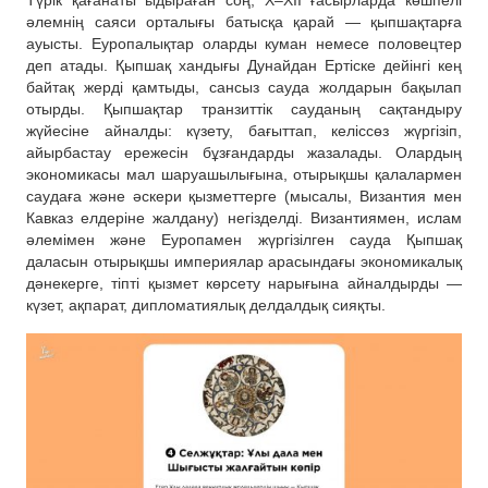
әлемнің саяси орталығы батысқа қарай — қыпшақтарға
ауысты. Еуропалықтар оларды куман немесе половецтер
деп атады. Қыпшақ хандығы Дунайдан Ертіске дейінгі кең
байтақ жерді қамтыды, сансыз сауда жолдарын бақылап
отырды. Қыпшақтар транзиттік сауданың сақтандыру
жүйесіне айналды: күзету, бағыттап, келіссөз жүргізіп,
айырбастау ережесін бұзғандарды жазалады. Олардың
экономикасы мал шаруашылығына, отырықшы қалалармен
саудаға және әскери қызметтерге (мысалы, Византия мен
Кавказ елдеріне жалдану) негізделді. Византиямен, ислам
әлемімен және Еуропамен жүргізілген сауда Қыпшақ
даласын отырықшы империялар арасындағы экономикалық
дәнекерге, тіпті қызмет көрсету нарығына айналдырды —
күзет, ақпарат, дипломатиялық делдалдық сияқты.