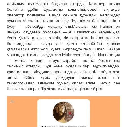
жайылым нүктелерін бақылап отырды. Кемелер пайда
болғанға дейін Еуразияда көшпенділерден ықпалды
оператор болмаған. Сауда сенімге құрылды. Келісімдер
ауызша жасалып, тайпа мен ру беделімен бекітілді. Шарт
бұзу — абыройды жоғалту еді.Мысалы, сіз Нанкиннен
шыққан саудагер болсаңыз — еш қауіпсіз-ақ керуеніңізді
бүкіл Қытай арқылы өткізіп, биліктің көмегін ала аласыз.
Көшпенділер — сауда үшін қажет «көрінбейтін қолды»
қамтамасыз етті: жол, күзет, инфрақұрылым. Олар шекара
маңындағы емес, сауда желісінің өзегі болды. Инвестиция
— жолға, көпірге, керуен-сарайға, пошта бекеттеріне
салынып отырды. Бұл жүйе буддашылар, мұсылмандар,
христиандар, яһудилер арасында да ортақ тіл табуға жол
ашты. Жібек, күміс, дәмдеуіш, жылқы және тіпті
технологиялар алмасуы жүйелі сипат алды. Батыс пен
Шығыс алғаш рет бір экономикалық кеңістікке бірікті.