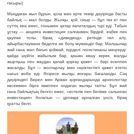
ғасыры)
Мыңдаған жыл бұрын, қола мен ерте темір дәуірінде басты
байлық — мал болды. Жылқы, қой, сиыр — бұл тек ет пен
сүттің көзі емес, сонымен қатар капиталдың түрі еді. Табын
ұстау — акцияға инвестиция салғанмен бірдей: еңбек пен
қауіпке толы, бірақ «дивиденд» ретінде төл алу,
айырбастаужәне беделге ие болу мүмкіндігі бар. Малшылар
жай ғана мал бағып қоймай, күрделі логистиканы меңгерді:
қайда шүйгін жайылым бар, қашан көшу керек, малды
жыртқыш пен жаудан қалай қорғау қажет — бәрі есеппен
жасалды. Бұл — жоспарлау мен серіктестікті қажет ететін
нағыз жоба еді. Әсіресе жылқы жоғары бағаланды. Сақ
дәуіріндегі Берел мен Аржан қорғандарында археологтар
көсеммен бірге көмілген ондаған жылқы тапты. Бұл жай
ғана байлықтың белгісі емес, «естелік пен билікке салынған
инвестиция» болатын — ұрпаққа арналған үнсіз, бірақ
қуатты белгі.