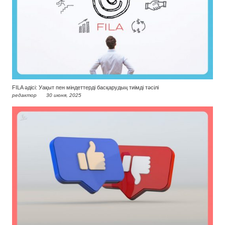
FILA әдісі: Уақыт пен міндеттерді басқарудың тиімді тәсілі
редактор
30 июня, 2025