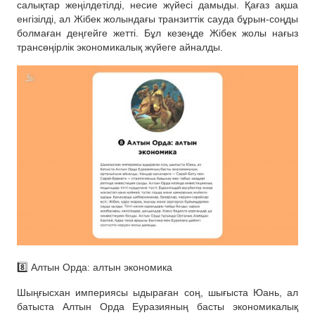
салықтар жеңілдетілді, несие жүйесі дамыды. Қағаз ақша
енгізілді, ал Жібек жолындағы транзиттік сауда бұрын-соңды
болмаған деңгейге жетті. Бұл кезеңде Жібек жолы нағыз
трансөңірлік экономикалық жүйеге айналды.
8️⃣ Алтын Орда: алтын экономика
Шыңғысхан империясы ыдыраған соң, шығыста Юань, ал
батыста Алтын Орда Еуразияның басты экономикалық