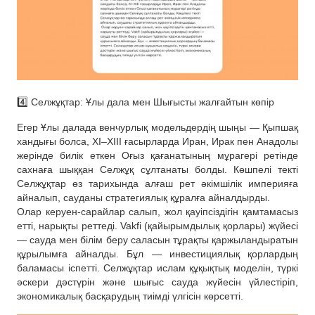
4️⃣ Селжұқтар: Ұлы дала мен Шығысты жалғайтын көпір
Егер Ұлы далада венчурлық модельдердің шыңы — Қыпшақ
хандығы болса, XI–XIII ғасырларда Иран, Ирак пен Анадолы
жерінде билік еткен Оғыз қағанатының мұрагері ретінде
сахнаға шыққан Селжұқ сұлтанаты болды. Көшпелі текті
Селжұқтар өз тарихында алғаш рет әкімшілік империяға
айналып, сауданы стратегиялық құралға айналдырды.
Олар керуен-сарайлар салып, жол қауіпсіздігін қамтамасыз
етті, нарықты реттеді. Vakfi (қайырымдылық қорлары) жүйесі
— сауда мен білім беру саласын тұрақты қаржыландыратын
құрылымға айналды. Бұл — инвестициялық қорлардың
баламасы іспетті. Селжұқтар ислам құқықтық моделін, түркі
әскери дәстүрін және шығыс сауда жүйесін үйлестіріп,
экономикалық басқарудың тиімді үлгісін көрсетті.