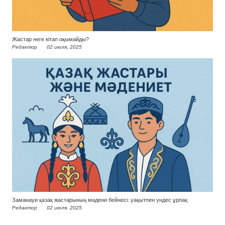
Жастар неге кітап оқымайды?
Редактор
02 июля, 2025
Заманауи қазақ жастарының мәдени бейнесі: уақытпен үндес ұрпақ
Редактор
02 июля, 2025