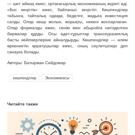
— шет аймақ емес, ортағасырлық экономиканың жүрегі еді.
«Бос кеңістік» емес, байланыс кеңістігі. Көшпенділер
табынға, тайпалық одаққа, беделге, жадыға инвестиция
салды. Олар көшу жолын, жорықты, некені жоспарлаған.
Олар формалды емес, сенім мен абыройға негізделген
биржалар құрды. Осы әдет-ғұрыптар трансеуразиялық
басты кейіпкерлеріне айналдырды. Көшпенділер — әлем
өркениетін қиратушылар емес, оның сәулетшілері деп
санауға болады.
Авторы: Батыржан Сейдомар
көшпенділер
Экономикасы
Читайте также