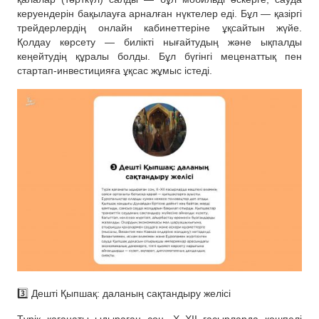
керуендерін бақылауға арналған нүктелер еді. Бұл — қазіргі
трейдерлердің онлайн кабинеттеріне ұқсайтын жүйе.
Қолдау көрсету — билікті нығайтудың және ықпалды
кеңейтудің құралы болды. Бұл бүгінгі меценаттық пен
стартап-инвестицияға ұқсас жұмыс істеді.
3️⃣ Дешті Қыпшақ: даланың сақтандыру желісі
Түрік қағанаты ыдыраған соң, X–XII ғасырларда көшпелі