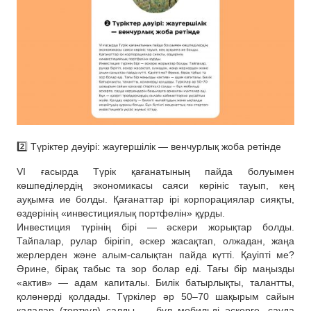
2️⃣ Түріктер дәуірі: жаугершілік — венчурлық жоба ретінде
VI ғасырда Түрік қағанатының пайда болуымен
көшпеділердің экономикасы саяси көрініс тауып, кең
ауқымға ие болды. Қағанаттар ірі корпорациялар сияқты,
өздерінің «инвестициялық портфелін» құрды.
Инвестиция түрінің бірі — әскери жорықтар болды.
Тайпалар, рулар бірігіп, әскер жасақтап, олжадан, жаңа
жерлерден және алым-салықтан пайда күтті. Қауіпті ме?
Әрине, бірақ табыс та зор болар еді. Тағы бір маңызды
«актив» — адам капиталы. Билік батырлықты, талантты,
қолөнерді қолдады. Түркілер әр 50–70 шақырым сайын
қалалар (төрткүл) салды — бұл мобильді әскерге, сауда