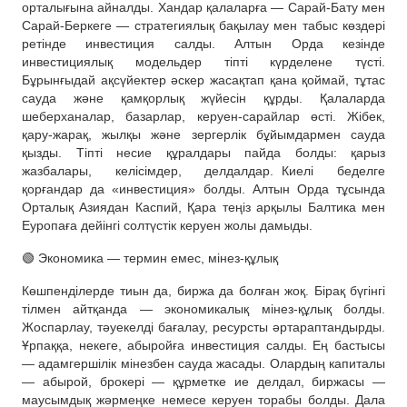
орталығына айналды. Хандар қалаларға — Сарай-Бату мен
Сарай-Беркеге — стратегиялық бақылау мен табыс көздері
ретінде инвестиция салды. Алтын Орда кезінде
инвестициялық модельдер тіпті күрделене түсті.
Бұрынғыдай ақсүйектер әскер жасақтап қана қоймай, тұтас
сауда және қамқорлық жүйесін құрды. Қалаларда
шеберханалар, базарлар, керуен-сарайлар өсті. Жібек,
қару-жарақ, жылқы және зергерлік бұйымдармен сауда
қызды. Тіпті несие құралдары пайда болды: қарыз
жазбалары, келісімдер, делдалдар. Киелі беделге
қорғандар да «инвестиция» болды. Алтын Орда тұсында
Орталық Азиядан Каспий, Қара теңіз арқылы Балтика мен
Еуропаға дейінгі солтүстік керуен жолы дамыды.
🟢 Экономика — термин емес, мінез-құлық
Көшпенділерде тиын да, биржа да болған жоқ. Бірақ бүгінгі
тілмен айтқанда — экономикалық мінез-құлық болды.
Жоспарлау, тәуекелді бағалау, ресурсты әртараптандырды.
Ұрпаққа, некеге, абыройға инвестиция салды. Ең бастысы
— адамгершілік мінезбен сауда жасады. Олардың капиталы
— абырой, брокері — құрметке ие делдал, биржасы —
маусымдық жәрмеңке немесе керуен торабы болды. Дала