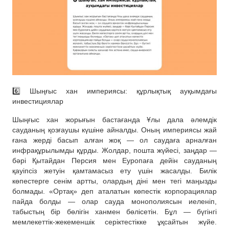
6️⃣ Шыңғыс хан империясы: құрлықтық ауқымдағы
инвестициялар
Шыңғыс хан жорығын бастағанда Ұлы дала әлемдік
сауданың қозғаушы күшіне айналды. Оның империясы жай
ғана жерді басып алған жоқ — ол саудаға арналған
инфрақұрылымды құрды. Жолдар, пошта жүйесі, заңдар —
бәрі Қытайдан Персия мен Еуропаға дейін сауданың
қауіпсіз жетуін қамтамасыз ету үшін жасалды. Билік
көпестерге сенім артты, олардың діні мен тегі маңызды
болмады. «Ортақ» деп аталатын көпестік корпорациялар
пайда болды — олар сауда монополиясын иеленіп,
табыстың бір бөлігін ханмен бөлісетін. Бұл — бүгінгі
мемлекеттік-жекеменшік серіктестікке ұқсайтын жүйе.