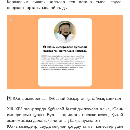
Қарақорым сияқты қалалар тек астана емес, сауда-
өнеркәсіп орталығына айналды.
7️⃣ Юань империясы: Құбылай басқарған қытайлық капитал
XIII–XIV ғасырларда Құбылай Қытайды жаулап алып, Юань
империясын құрды. Бұл — тарихтағы ерекше кезең: Қытай
экономикасы далалық элитаның бақылауына өтті.
Юань кезінде ірі сауда кеңінен қолдау тапты, көпестер үшін