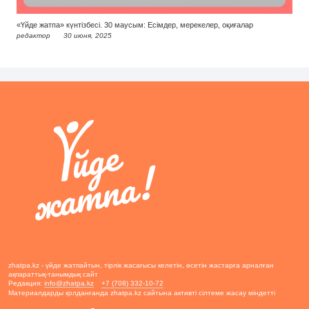
«Үйде жатпа» күнтізбесі. 30 маусым: Есімдер, мерекелер, оқиғалар
редактор
30 июня, 2025
zhatpa.kz - үйде жатпайтын, тірлік жасағысы келетін, өсетін жастарға арналған
ақпараттық-танымдық сайт
Редакция:
info@zhatpa.kz
+7 (708) 332-10-72
Материалдарды қолданғанда zhatpa.kz сайтына активті сілтеме жасау міндетті