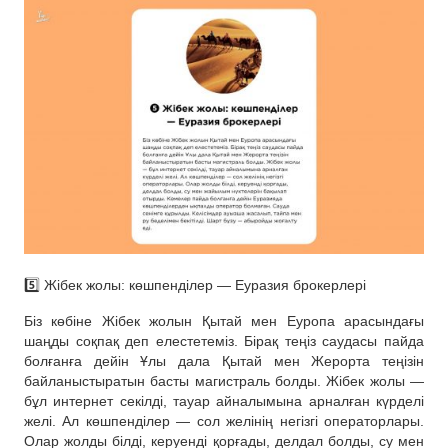
5️⃣ Жібек жолы: көшпенділер — Еуразия брокерлері
Біз көбіне Жібек жолын Қытай мен Еуропа арасындағы
шаңды соқпақ деп елестетеміз. Бірақ теңіз саудасы пайда
болғанға дейін Ұлы дала Қытай мен Жерорта теңізін
байланыстыратын басты магистраль болды. Жібек жолы —
бұл интернет секілді, тауар айналымына арналған күрделі
желі. Ал көшпенділер — сол желінің негізгі операторлары.
Олар жолды білді, керуенді қорғады, делдал болды, су мен