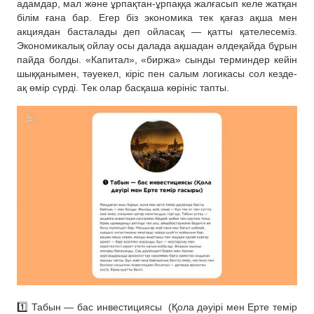
адамдар, мал және ұрпақтан-ұрпаққа жалғасып келе жатқан
білім ғана бар. Егер біз экономика тек қағаз ақша мен
акциядан басталады деп ойласақ — қатты қателесеміз.
Экономикалық ойлау осы далада ақшадан әлдеқайда бұрын
пайда болды. «Капитал», «биржа» сынды терминдер кейін
шыққанымен, тәуекел, кіріс пен салым логикасы сол кезде-
ақ өмір сүрді. Тек олар басқаша көрініс тапты.
1️⃣ Табын — бас инвестициясы (Қола дәуірі мен Ерте темір