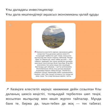
Ұлы даладағы инвестициялар:
Ұлы дала көшпенділері ақшасыз экономиканы қалай құрды
📌 Көзіңізге елестетіп көріңіз: көкжиекке дейін созылған Ұлы
даланың шексіз кеңістігі, толқындай тербелген шөп теңізі,
жосылған жылқылар мен көшіп жүрген тайпалар. Мұнда
банк те, биржа да, тиын-тебен де жоқ — тек табиғат,