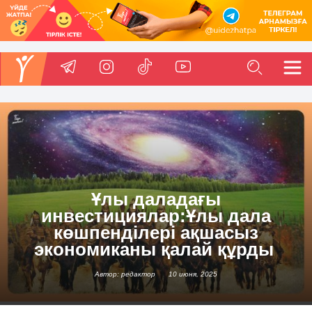
Ұлы даладағы
инвестициялар:Ұлы дала
көшпенділері ақшасыз
экономиканы қалай құрды
Автор: редактор
10 июня, 2025