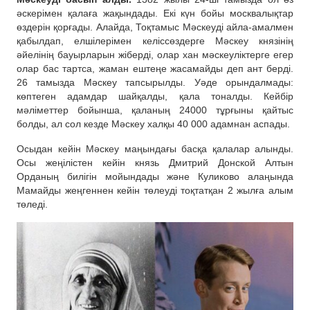
әскерімен қалаға жақындады. Екі күн бойы москвалықтар
өздерін қорғады. Алайда, Тоқтамыс Мәскеуді айла-амалмен
қабылдап, елшілерімен келіссөздерге Мәскеу князінің
әйелінің бауырларын жіберді, олар хан мәскеуліктерге егер
олар бас тартса, жаман ештеңе жасамайды деп ант берді.
26 тамызда Мәскеу тапсырылды. Уәде орындалмады:
көптеген адамдар шайқалды, қала тоналды. Кейбір
мәліметтер бойынша, қаланың 24000 тұрғыны қайтыс
болды, ал сол кезде Мәскеу халқы 40 000 адамнан аспады.
Осыдан кейін Мәскеу маңындағы басқа қалалар алынды.
Осы жеңілістен кейін князь Дмитрий Донской Алтын
Орданың билігін мойындады және Куликово алаңында
Мамайды жеңгеннен кейін төлеуді тоқтатқан 2 жылға алым
төледі.