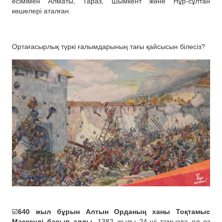
есімімен Алматы, Тараз, Шымкент және Нұр-сұлтан
көшелері аталған.
Ортағасырлық түркі ғалымдарының тағы қайсысын білесіз?
☑️
640 жыл бұрын Алтын Орданың ханы Тоқтамыс
Мәскеуді басып алды.
1382 жылы 24-ші тамызда ол өз