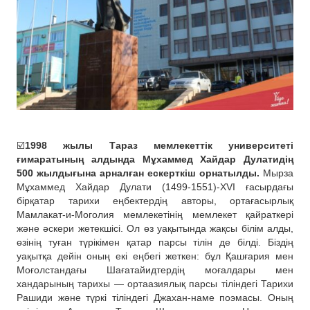
☑️
1998 жылы Тараз мемлекеттік университеті
ғимаратының алдында Мұхаммед Хайдар Дулатидің
500 жылдығына арналған ескерткіш орнатылды.
Мырза
Мұхаммед Хайдар Дулати (1499-1551)-XVI ғасырдағы
бірқатар тарихи еңбектердің авторы, ортағасырлық
Мамлакат-и-Моголия мемлекетінің мемлекет қайраткері
және әскери жетекшісі. Ол өз уақытында жақсы білім алды,
өзінің туған түрікімен қатар парсы тілін де білді. Біздің
уақытқа дейін оның екі еңбегі жеткен: бұл Қашғария мен
Моғолстандағы Шағатайидтердің моғалдары мен
хандарының тарихы — ортаазиялық парсы тіліндегі Тарихи
Рашиди және түркі тіліндегі Джахан-наме поэмасы. Оның