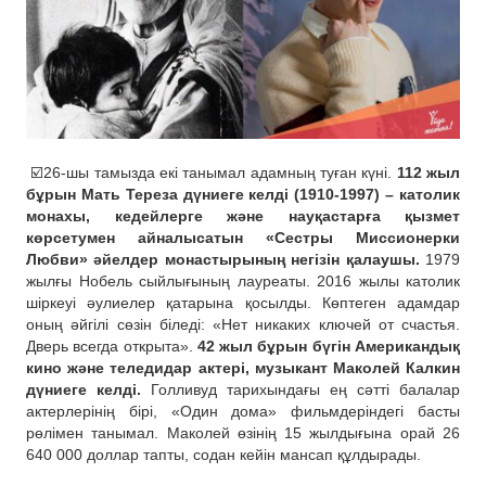
☑️26-шы тамызда екі танымал адамның туған күні.
112 жыл
бұрын Мать Тереза дүниеге келді (1910-1997) – католик
монахы, кедейлерге және науқастарға қызмет
көрсетумен айналысатын «Сестры Миссионерки
Любви» әйелдер монастырының негізін қалаушы.
1979
жылғы Нобель сыйлығының лауреаты. 2016 жылы католик
шіркеуі әулиелер қатарына қосылды. Көптеген адамдар
оның әйгілі сөзін біледі: «Нет никаких ключей от счастья.
Дверь всегда открыта».
42 жыл бұрын бүгін Американдық
кино және теледидар актері, музыкант Маколей Калкин
дүниеге келді.
Голливуд тарихындағы ең сәтті балалар
актерлерінің бірі, «Один дома» фильмдеріндегі басты
рөлімен танымал. Маколей өзінің 15 жылдығына орай 26
640 000 доллар тапты, содан кейін мансап құлдырады.