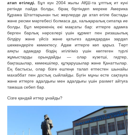
атап өтіледі.
Бұл күн 2004 жылы АҚШ-та ұлттық ит күні
ретінде пайда болды, бірақ біртіндеп мереке Америка
Құрама Штаттарынан тыс жерлерде де атап өтіле бастады
және ресми мәртебесі болмаса да, халықаралық сипатқа ие
болды. Бұл мерекенің екі мақсаты бар: иттерге адамға
берген барлық нәрселері үшін құрмет пен ризашылық
білдіру және үйсіз және қатыгез адамдардан зардап
шеккендеріге көмектесу. Адам иттерге көп қарыз. Төрт
аяқты адамдар біздің игілігіміз үшін көптеген түрлі
жұмыстарды орындайды — олар күзетші, гидтер,
бақташылар, көмекшілер, құтқарушылар және Қанаттылар.
Ең бастысы, олар бізге ештеңе талап етпестен шынайы
махаббат пен достық сыйлайды. Бүгін мұны есте сақтауға
және иттерге адалдығы мен адалдығы үшін рахмет айтуға
тамаша себеп бар.
Сізге қандай иттер ұнайды?