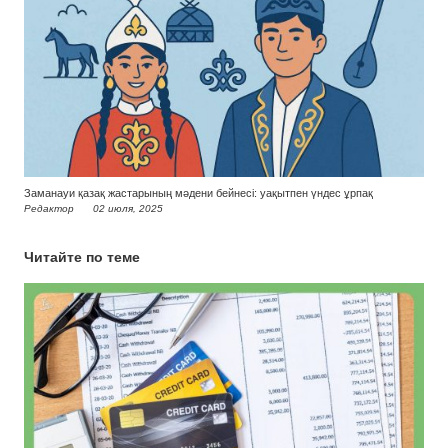
Заманауи қазақ жастарының мәдени бейнесі: уақытпен үндес ұрпақ
Редактор
02 июля, 2025
Читайте по теме