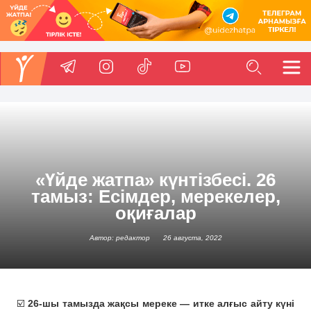
«Үйде жатпа» күнтізбесі. 26
тамыз: Есімдер, мерекелер,
оқиғалар
Автор: редактор
26 августа, 2022
☑️
26-шы тамызда жақсы мереке — итке алғыс айту күні