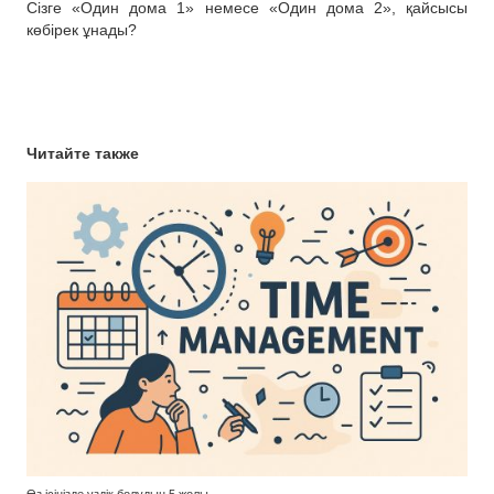
Сізге «Один дома 1» немесе «Один дома 2», қайсысы
көбірек ұнады?
Читайте также
Өз ісіңізде үздік болудың 5 жолы