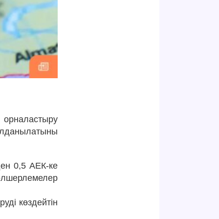
 орналастыру
олданылатыны
ен 0,5 АЕК-ке
өлшерлемелер
уді көздейтін