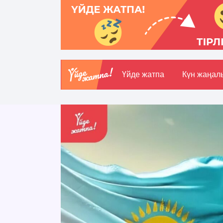
Үйде жатпа
Күн жаңал