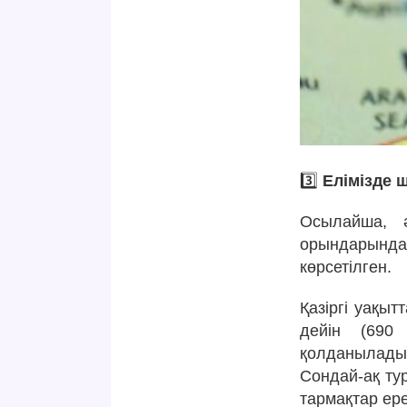
3️⃣
Елімізде 
Осылайша, ә
орындарында
көрсетілген.
Қазіргі уақы
дейін (690 
қолданылады
Сондай-ақ ту
тармақтар ер