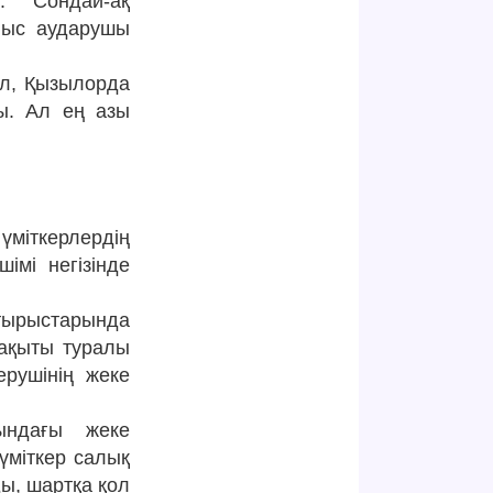
. Сондай-ақ
ныс аударушы
ыл, Қызылорда
ы. Ал ең азы
міткерлердің
імі негізінде
ырыстарында
уақыты туралы
ерушінің жеке
лындағы жеке
үміткер салық
ды, шартқа қол