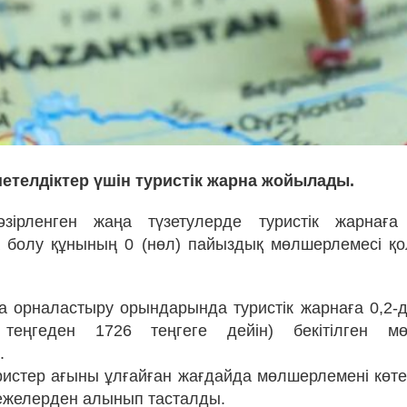
шетелдіктер үшін туристік жарна жойылады.
зірленген жаңа түзетулерде туристік жарнаға
 болу құнының 0 (нөл) пайыздық мөлшерлемесі қ
тта орналастыру орындарында туристік жарнаға 0,2-д
теңгеден 1726 теңгеге дейін) бекітілген м
.
ристер ағыны ұлғайған жағдайда мөлшерлемені көтер
ежелерден алынып тасталды.