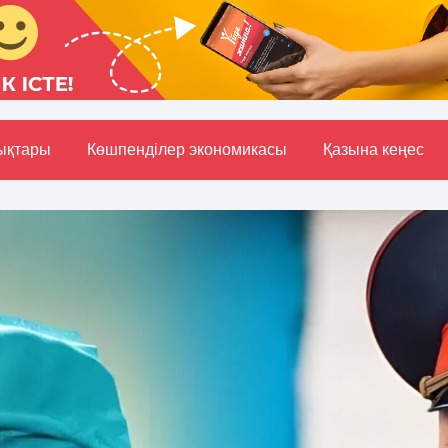
ықтары
Көшпенділер экономикасы
Қазына кеңес