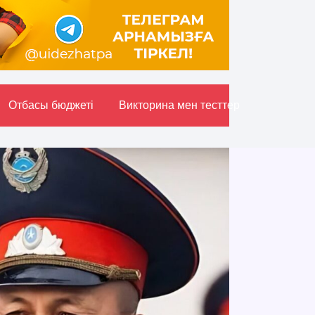
Отбасы бюджетi
Викторина мен тесттер