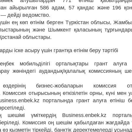
 көмек алушылардан 771 өтініш қабылданды
ан айырылған 586 адам, 57 қандас және 196 қо
, — дейді ведомство.
үшін ең көп өтінім берген Түркістан облысы, Жамб
блыстарының және Шымкент қаласының тұрғындар
Қостанай облыстары.
рды іске асыру үшін грантқа өтінім беру тәртібі
еңбек мобильділігі орталықтары грант алуға ү
қарау жөніндегі аудандық/қалалық комиссияның шеш
 өздерінің бизнес-жобаларын комиссия от
 Комиссия отырысының өткізілетін орны, күні мен 
siness.enbek.kz порталында грант алуға өтініш б
өрсетіледі.
ң шешімі үміткердің Business.enbek.kz порта
іберіледі. Комиссия оң шешім қабылдаған жағдайда 
өз қызметін тіркейді, банктік деректемелерді ұсына