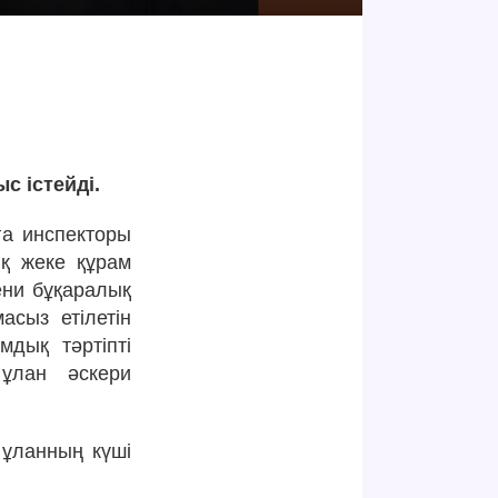
с істейді.
ға инспекторы
қ жеке құрам
ени бұқаралық
асыз етілетін
дық тәртіпті
 ұлан әскери
 ұланның күші