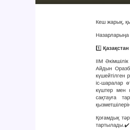
Кеш жарық, қы
Назарларыңа 
1️⃣
Қазақстан
ІІМ Әкімшілі
Айдын Оразб
күшейтілген 
іс-шаралар ө
күштер мен 
сақтауға та
қызметшілерін
Қоғамдық тәр
тартылады.✔️