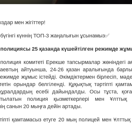
здар мен жігіттер!
бүгінгі күннің ТОП-3 жаңалығын ұсынамыз✅
 полициясы 25 қазанда күшейтілген режимде жұмы
к полиция комитеті Ерекше тапсырмалар жөніндегі а
аевтың айтуынша, 24-26 қазан аралығында барлы
режимде жұмыс істейді. Әкімдіктермен бірлесіп, мәд
тетін орындар белгіленді. Құқықтық тәртіпті қамтам
құралдардың есебі дайындалды. Осы тұста, қоғам
ртылатын полиция қызметкерлері мен Ұлттық
ің санын 20 мыңға дейін артады.
тіпті қамтамасыз етуге 20 мың полицей мен Ұлттық