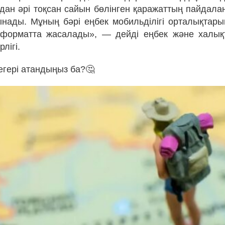
дан әрі тоқсан сайын бөлінген қаражаттың пайдал
ынады. Мұның бәрі еңбек мобильділігі орталықтары
 форматта жасалады», — дейді еңбек және халықт
лігі.
иегері атандыңыз ба?🤔