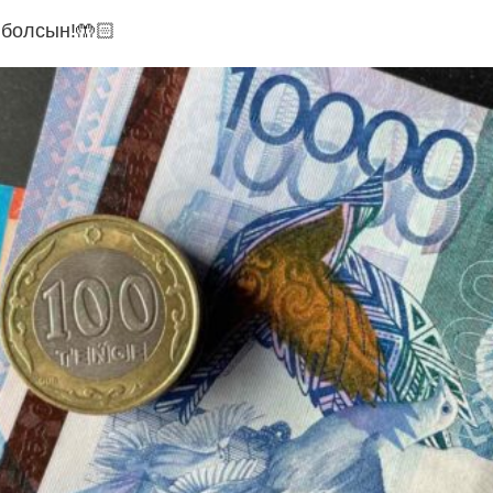
 болсын!🤲🏻