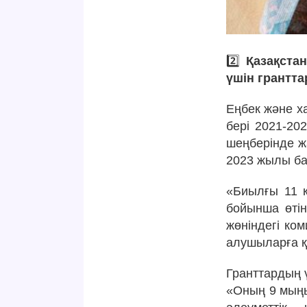
2️⃣
Қазақста
үшін грантта
Еңбек және ха
бері 2021-20
шеңберінде ж
2023 жылы ба
«Биылғы 11 қ
бойынша өтін
жөніндегі ко
алушыларға қ
Гранттардың ү
«Оның 9 мыңы