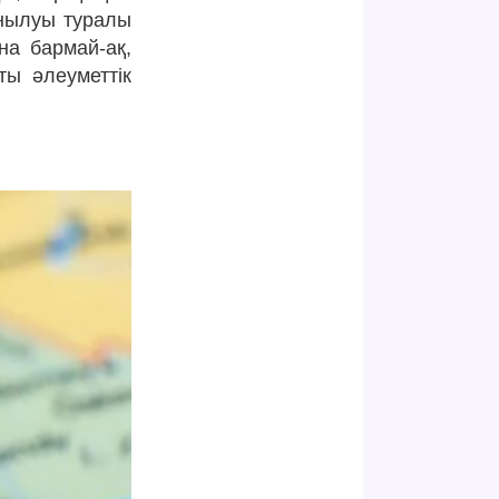
анылуы туралы
на бармай-ақ,
ы әлеуметтік