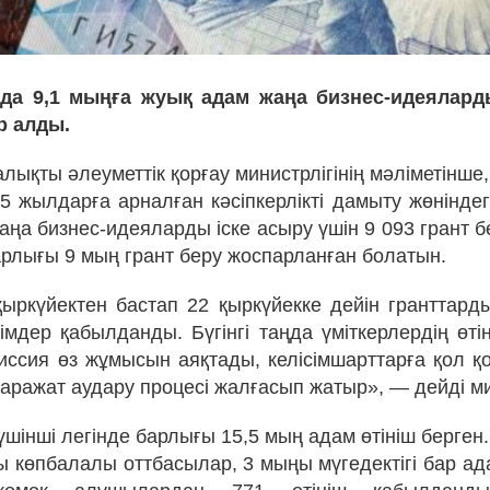
нда 9,1 мыңға жуық адам жаңа бизнес-идеялард
р алды.
лықты әлеуметтік қорғау министрлігінің мәліметінш
25 жылдарға арналған кәсіпкерлікті дамыту жөніндег
аңа бизнес-идеяларды іске асыру үшін 9 093 грант б
рлығы 9 мың грант беру жоспарланған болатын.
ыркүйектен бастап 22 қыркүйекке дейін гранттарды
імдер қабылданды. Бүгінгі таңда үміткерлердің өтін
миссия өз жұмысын аяқтады, келісімшарттарға қол қ
аражат аудару процесі жалғасып жатыр», — дейді ми
шінші легінде барлығы 15,5 мың адам өтініш берген.
 көпбалалы оттбасылар, 3 мыңы мүгедектігі бар ад