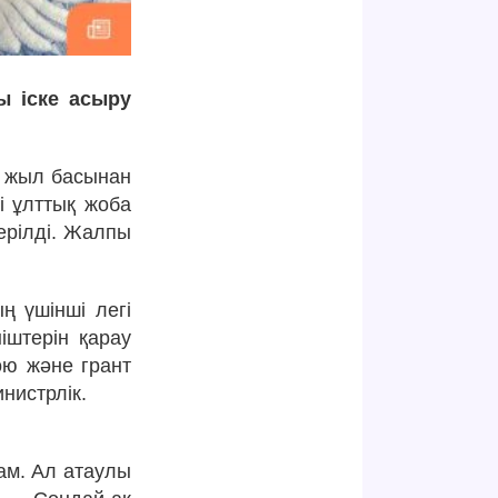
ы іске асыру
е, жыл басынан
і ұлттық жоба
ерілді. Жалпы
ң үшінші легі
іштерін қарау
ою және грант
нистрлік.
ам. Ал атаулы