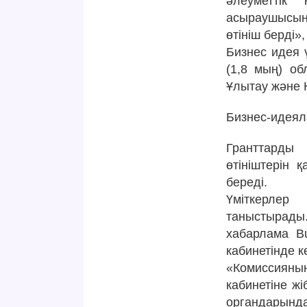
әлеуметтік
асыраушысын
өтініш берді»
Бизнес идея 
(1,8 мың) о
Ұлытау және 
Бизнес-идеяла
Гранттарды 
өтініштерін 
береді.
Үміткерлер
таныстырады.
хабарлама Bu
кабинетінде к
«Комиссияны
кабинетіне ж
органдарында 