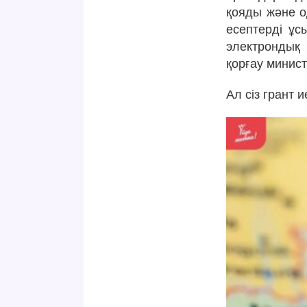
қояды және о
есептерді ұс
электрондық
қорғау министр
Ал сіз грант 