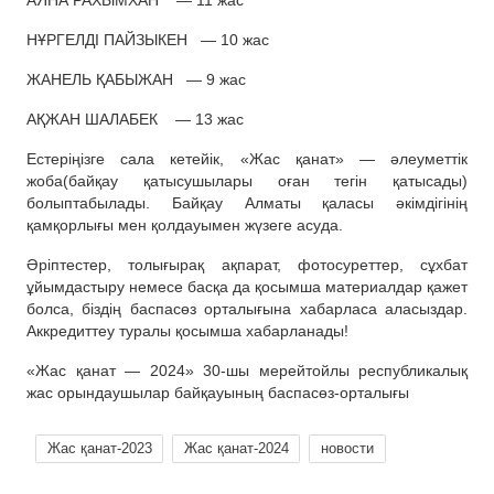
АЯНА РАХЫМХАН — 11
жас
НҰРГЕЛДІ ПАЙЗЫКЕН — 10
жас
ЖАНЕЛЬ ҚАБЫЖАН — 9
жас
АҚЖАН ШАЛАБЕК — 13
жас
Естеріңізге
сала
кетейік
, «
Жас
қанат
»
—
әлеуметтік
жоба
(
байқау
қатысушылары
оған
тегін
қатысады
)
болып
табылады
. Байқау
Алматы қаласы әкімдігінің
қамқорлығы мен қолдауымен жүзеге ас
уда
.
Әріптестер, толығырақ ақпарат, фотосуреттер, сұхбат
ұйымдастыру немесе басқа да қосымша материалдар қажет
болса, біздің баспасөз орталығына хабарласа
аласыздар
.
Аккредиттеу туралы
қосымша
хабарланады!
«Жас қанат — 2024» 30-шы мерейтойлы республикалық
жас орындаушылар байқауының баспасөз-орталығы
Жас қанат-2023
Жас қанат-2024
новости