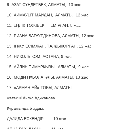
9
. АЗАТ СҮНДЕТБЕК,
АЛМАТЫ, 13
жас
10. АЙМАУЫТ
МАЙДАН, АЛМАТЫ
, 12
жас
11. ЕҢЛІК
ТӘЖІБЕК, ТЕМІРЛАН
, 8
жас
12. РИАНА БАГАУТДИНОВА, АЛМАТЫ, 12
жас
13. ІНЖУ ЕСІМЖАН, ТАЛДЫҚОРҒАН, 12
жас
14. НИКОЛЬ КОМ, АСТАНА, 9
жас
15. АЙЛИН
ТИМ
У
РҚЫЗЫ, АЛМАТЫ
, 9
жас
16. МӘДИ НҰБОЛАТҰЛЫ, АЛМАТЫ, 13
жас
17. «АРМАН-АЙ»
ТОБЫ
, АЛМАТЫ
жетекші
Айг
үл
Адиханова
Құрамында
5
адам
:
ДАЛИДА
Е
СКЕНД
І
Р — 10
жас