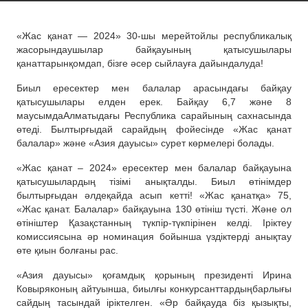
«
Жас
қанат
— 2024» 30-
шы
мерейтойлы
республикалық
жас
орындаушылар
байқауының
қатысушылары
қанат
тарын
қ
омдап
,
біз
ге
әсер
сыйлауға
дайындалуда
!
Биыл
ересектер
мен
балалар
арасындағы
байқау
қатысушылары елден ерек
.
Байқау 6,7 және 8
маусымда
Алматы
дағы
Республика сарайының сахнасында
өтеді.
Былтыр
ғыдай сарайдың фойесінде «Жас қанат
балалар
» және «Азия дауысы» сурет көрме
лері
болады
.
«Жас қанат – 2024» ересектер мен балалар байқауына
қатысушылардың тізімі анықталды
. Б
иыл өтінімдер
былтырғыдан
әлдеқайда
асып
кетті
! «Жас қанатқа» 75,
«Жас қанат
. Балалар
»
байқауына
130 өтініш түсті.
Және ол
ө
тініштер Қазақстанның түкпір-түкпірінен кел
ді
. Іріктеу
комиссиясына әр номинация бойынша үздіктерді анықтау
өте қиы
н бол
ғаны рас
.
«Азия дауысы» қоғамдық қорының президенті Ирина
Ковыряконың айтуынша,
биыл
ғы конкурсанттардың
барлығы
сайдың тасындай іріктелген.
«Әр байқауда біз қызықты,