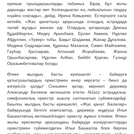
ерекше орындаушыларды табамыз.
Б
ірақ бұл жолы
дарынды жастар
көп болғандықтан
ең лайықтысын таңдау
оңайға соқпады»
, дейді, Ирина Ковыряко
. Естеріңізге сала
кетейік, «Жас қанаттың» арқасында отандық эстрадада
талай жұлдыз жан
ған еді
. Олардың қатарында Димаш
Құдайберген, Медеу Арынбаев, Ерлан Көкеев, Нұрлан
Абдуллин, «Үркер» тобы, Бақыт Шадаева, Жанар Дұғалова,
Мәдина С
әдуақ
асова, Құрмаш Маханов, Сәкен Майғазиев,
Гауһар Қаспақова, Алтынай Жорабаева, Жанна
Орынбасарова, Нұрлан
Албан, Бейбіт Қорған, Гүлнұр
Оразымбетова
лар болды.
Өткен жылдың басты ерекшелігі – байқауға
қатысушылардың оркестрмен өнер көрсетуі –
биыл да
өзгеріссіз қалды! Сонымен қатар, көрнекті дирижер
Александр Беляков жетекшілі
к ететін
AlJazz эстрадалық-
симфониялық оркестрі
ашылу салтанатын
сүйемелде
йді.
Биылғы жылдың басты ерекшелігі
,
«Жас қанат
. Балалар
»
байқауында
белгілі композитор, дирижер, өңдеуші Илья
Баш
к
атов
тың
жетекшілігі
ндегі
оркестр жұмыс істемек.
Өткен
жылы ересектер арасындағы байқау
да конкурсанттарды
оркестрмен
сүйемелдеген Илья Баш
к
атов бізге берген