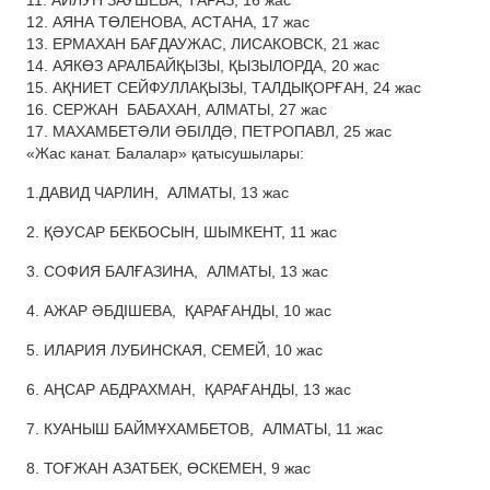
11.
АЙЛУН ЗАУШЕВА, ТАРАЗ,
16
жас
12.
АЯНА ТӨЛЕНОВА, АСТАНА,
17
жас
13.
ЕРМАХАН БА
Ғ
ДАУ
ЖАС
, ЛИСАКОВСК,
21
жас
14.
АЯКӨЗ АРАЛБАЙҚЫЗЫ, ҚЫЗЫЛОРДА,
20
жас
15.
АҚНИЕТ СЕЙФУЛЛАҚЫЗЫ, ТАЛДЫҚОРҒАН,
24
жас
16.
СЕРЖАН БАБАХАН
, АЛМАТЫ,
27
жас
17.
МАХАМБЕТӘЛИ ӘБІЛДӘ, ПЕТРОПАВЛ,
25
жас
«
Жас
канат.
Балалар
»
қатысушылары
:
1.ДАВИД
ЧАРЛИН, АЛМАТЫ
, 13
жас
2. ҚӘУСАР БЕКБОСЫН, ШЫМКЕНТ, 11
жас
3. СОФИЯ
БАЛ
Ғ
АЗИНА, АЛМАТЫ
, 13
жас
4.
АЖАР
Ә
БД
І
ШЕВА, ҚАРАҒАНДЫ
,
10
жас
5.
ИЛАРИЯ ЛУБИНСКАЯ, СЕМЕЙ
,
10
жас
6.
АҢСАР
АБДРАХМАН, ҚАРАҒАНДЫ
,
13
жас
7.
КУАНЫШ
БАЙМ
Ұ
ХАМБЕТОВ, АЛМАТЫ
,
11
жас
8.
ТОҒЖАН АЗАТБЕК, ӨСКЕМЕН
,
9
жас