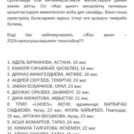
сұхбатында
осы
ынтымақтастықты жалғастыруға
дайын
екенін айтты. О
л «Жас қанат» көпшіліктің талғамын
қалыптастыруға көмектесетін жоба деп санайды. Биыл оның
оркестрінің
балалармен жұмыс істеуі өте қызықты тәжірибе
бол
мақ.
Енді бас кейіпкерлеріміз,
«Жас
қ
анат –
2024»
қатысушыларымен тан
ысайық
!!!
!
1.
АДЕЛ
Ь
Б
І
РЖАНОВА, АСТАНА,
16
жас
2.
КАМИЛЯ САҒЫМБАЙ, ҚАСКЕЛЕҢ, 16
жас
3.
ДИЛНАЗ АМАНГЕЛДИЕВА, АҚТӨБЕ
, 16
жас
4.
А
НДРЕЙ СЕРГЕЕВ, ТЕМІРТАУ
,
24
жас
5.
ЗАМАН
Е
С
Қ
АРАНОВ, ОРАЛ,
23
жас
6.
ДӘУ
ЖАС
ОРАЗБЕК, ШЫМКЕНТ,
22
жас
7.
ДАНА М
Ә
ЖИТОВА, АҚҚЫСТАУ,
21
жас
8.
ТРИО «LADIES», АҚТАУ,
құрамында
:
Қ
АРЛЫ
Ғ
АШ
САДЫ
Қ
ОВА,
А
қ
тау
,
23
жас
,
АНЭЛЬ
ҚАЙЫРБЕК, Павлодар
,
25
жас
,
АРУЖАН
ҚҰ
СЫМОВА,
А
қ
тау
,
23
жас
.
9.
АСЫЛ ЖОМАРТОВ, ТАРАЗ,
24
жас
10.
КӘМИЛА ТАЛҒАТОВА, ӨСКЕМЕН,
22
жас