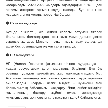
танымалдылығының артуына байланысты маңыздылығы
жоғарылады. 2020-2022 жылдары адамдардың 80% — дан
астамы интернет арқылы сауда жасады. Бұл соңғы он
жылдықтағы ең жоғары көрсеткіш болды.
🟢 Сату менеджері
Бүгінде бизнестің кез келген саласы сатумен тікелей
байланысты болғандықтан, осы сала мамандарына деген
сұраныс жоғары. Мәселен, өткен жылы сату саласында
ашық бос орындардың ең көп саны тіркелді
.
🟢 HR менеджері
HR (Human Resource )ағылшын тілінен аударғанда —
«адам ресурстары» деген мағынаны білдіреді. Бұл бір
орында тұрақтап қалмайтын, жас мамандықтардың бірі.
Аталмыш мамандар компанияға қызметкерлерді тартумен
айналысады. Олардың негізгі міндеті – жұмысшы мен
басшылықтың байланысын жақсарту. Яғни, еңбек өнімділігі
компанияның басқару жүйесі емес, менеджердің
жұмысшыларымен қарым-қатынасына тікелей байланысты.