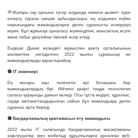
💭Жоғары оқу орнына түсер алдында немесе қызмет түрін
өзгерту туралы шешім қабылдасаңыз, ең алдымен еңбек
нарығындағы мамандықтарға деген сұранысты ескеруіңіз
керек. Бұл жұмысқа орналасу мүмкіндігіне, мансаптық өсуге
және табыс деңгейіне тікелей әсер етеді.
Ендеше Дүние жүзіндегі жұмыспен қамту орталығының
мәліметіне негізделген 2022 жылғы сұранысқа ие
мамандықтарды қарастырайық.
🟢 IT инженері
Ең жоғары ақы төленетін әрі болашағы бар
мамандықтардың бірі. Өйткені қазіргі таңда технология
саласы қарқынды дамып келеді. Осы тұста өндіріс, құрылыс,
сауда автоматтандырылған сайын бұл мамандыққа деген
сұраныс арта береді.
🟢 Бағдарламалық қамтамасыз ету мамандығы
2022 жылы IT саласында бағдарламалық жасақтаманы
әзірлеушілер мен мобильді құрылғыларға арналған веб-