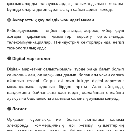
қосымшаларды жасаушылардың танымалдылығы жоғары.
Бүгінде оларға деген сұраныс күн сайын ариып келеді.
🟢
Ақпараттық қауіпсіздік жөніндегі маман
Киберқауіпсіздік — еңбек нарығында, әсіресе, кибер қаупі
жоғары қаржылық қызметтер көрсету орталығында,
телекоммуникациялар, IT-индустрия секторларында негізгі
технологиялық үрдіс
.
🟢 Digital-маркетолог
Digital- маркетинг салыстырмалы түрде жаңа бағыт болып
саналғанымен, ол қарқынды дамып, болашағы үлкен салаға
айналып келеді. Соңғы екі жыл ішінде digital-маркетинг
мамандарына сұраныс бірден артты. Атап айтқанда,
пандемияға байланысты кәсіптердің офлайннан онлайнға
ауысуына байланысты аталмыш саланың ауқымы кеңейді.
🟢 Логист
Әрқашан сұранысқа ие болған логистика саласы
электронды коммерцияның әрі жеткізу қызметтерінің