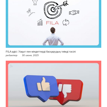
FILA әдісі: Уақыт пен міндеттерді басқарудың тиімді тәсілі
редактор
30 июня, 2025