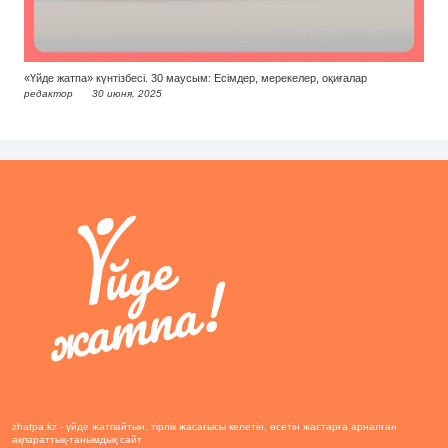
«Үйде жатпа» күнтізбесі. 30 маусым: Есімдер, мерекелер, оқиғалар
редактор
30 июня, 2025
zhatpa.kz - үйде жатпайтын, тірлік жасағысы келетін, өсетін жастарға арналған
ақпараттық-танымдық сайт