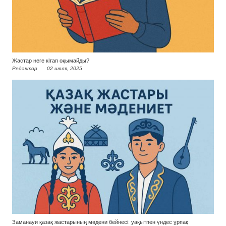
Жастар неге кітап оқымайды?
Редактор
02 июля, 2025
Заманауи қазақ жастарының мәдени бейнесі: уақытпен үндес ұрпақ