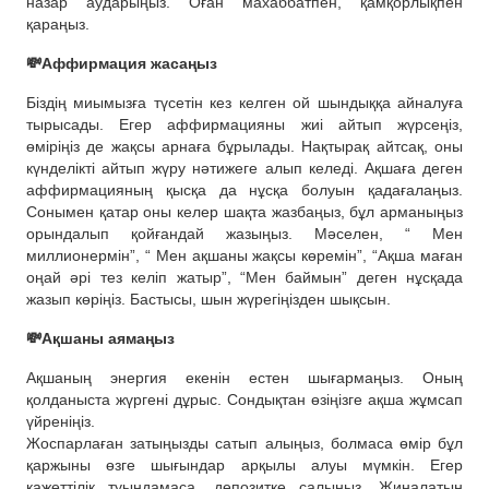
назар аударыңыз. Оған махаббатпен, қамқорлықпен
қараңыз.
💸Аффирмация жасаңыз
Біздің миымызға түсетін кез келген ой шындыққа айналуға
тырысады. Егер аффирмацияны жиі айтып жүрсеңіз,
өміріңіз де жақсы арнаға бұрылады. Нақтырақ айтсақ, оны
күнделікті айтып жүру нәтижеге алып келеді. Ақшаға деген
аффирмацияның қысқа да нұсқа болуын қадағалаңыз.
Сонымен қатар оны келер шақта жазбаңыз, бұл арманыңыз
орындалып қойғандай жазыңыз. Мәселен, “ Мен
миллионермін”, “ Мен ақшаны жақсы көремін”, “Ақша маған
оңай әрі тез келіп жатыр”, “Мен баймын” деген нұсқада
жазып көріңіз. Бастысы, шын жүрегіңізден шықсын.
💸Ақшаны аямаңыз
Ақшаның энергия екенін естен шығармаңыз. Оның
қолданыста жүргені дұрыс. Сондықтан өзіңізге ақша жұмсап
үйреніңіз.
Жоспарлаған затыңызды сатып алыңыз, болмаса өмір бұл
қаржыны өзге шығындар арқылы алуы мүмкін. Егер
қажеттілік туындамаса, депозитке салыңыз. Жиналатын