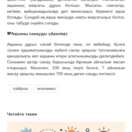
ақшаның мақсаты дұрыс болсын. Мысалы, саяхатқа,
көлікке, қайырымдылыққа деп жинасаңыз, берекелі ақша
болады. Сондай-ақ ақша жинауда нақты мақсатыңыз болса,
оны табуда оңайға соғады.
💸Ақшаны санауды үйреніңіз
Ақшаны дұрыс санай білгенде ғана, ол көбейеді. Қолға
түскен қаражатымызды жүйелі санау арқылы түпсанамызға
қаншалықты көп ақшаны игере алатынымызды дәлелдейміз.
Сонымен қатар санау барысында бірнеше айналым жасап
отырыңыз. Мәселен, 100 мың теңге болса, 7 айналым
жасау арқылы миыңызға 700 мың деген санды енгізесіз.
лайфках
экономика
Читайте также