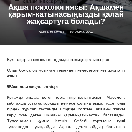
Ақша психологиясы: Ақшамен
қарым-қатынасыңызды қалай
жақсартуға болады?
Автор: редактор
08 марта, 2022
Бұл тақырып кез келген адамды қызықтыратыны рас.
Олай болса біз ұсынған төмендегі кеңестерге көз жүргіртіп
өтіңіз.
💸Ақшаны жақсы көріңіз
Қоғамда ақшаға деген теріс пікір қалыптасқан. Мәселен,
көбі ақша ұстауға қорқады немесе қолына ақша түссе, оны
бірден жұмсап тастайды. Есіңізде болсын, ақшаны жақсы
көру оған деген шынайы қарым-қатынастан басталады.
Түпсанамен жұмыс істеңіз. Себебі тартылыс күші
түпсанадан туындайды. Ақшаға деген ойдың бағытына