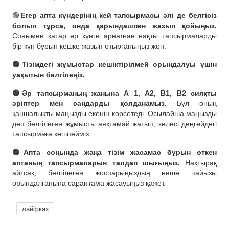
🟢
Егер апта күндерінің кей тапсырмасы әлі де белгісіз
болып тұрса, онда қарындашпен жазып қойыңыз.
Сонымен қатар әр күнге арналған нақты тапсырмаларды
бір күн бұрын кешке жазып отырғаныңыз жөн.
🟢Тізімдегі жұмыстар кешіктірілмей орындалуы үшін
уақытын белгілеңіз.
🟢Әр тапсырманың жанына А 1, А2, В1, В2 сияқты
әріптер мен сандарды қолданамыз.
Бұл оның
қаншалықты маңызды екенін көрсетеді. Осылайша маңызды
деп белгілеген жұмысты аяқтамай жатып, келесі деңгейдегі
тапсырмаға көшпейміз.
🟢Апта соңында жаңа тізім жасамас бұрын өткен
аптаның тапсырмаларын талдап шығыңыз.
Нақтырақ
айтсақ, белгілеген жоспарыңыздың неше пайызы
орындалғанына сараптама жасауыңыз қажет.
лайфках