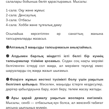
салалары бойынша бөліп қарастырамыз. Мысалы:
1-сала: Оқу және жұмыс
2-сала: Денсаулық
3-сала: Отбасы
4-сала: Хобби және тұлғалық даму
Осылайша көрсетілген әр санаттың жанына
тапсырмаларды жазасыз.
🟢Аптаның 3 маңызды тапсырмасын анықтаймыз.
🟢Алдымен барлық міндетті істі белгі бір күннің
тапсырмалар тізіміне қосамыз.
Содан соң нақты мерзімі
белгіленген істерді сол жаққа, ал мерзімге тәуелді емес
шаруаларды оң жаққа жазып шығамыз.
🟢Өзіңізге жұмыс кестесі түсінікті болу үшін уақытын
белгілеп қойыңыз
. Мәселен, маңызды істерге кездесулер,
дәрігер қабылдауына бару, есеп беру, төлем жасау жатады.
🟢Ары қарай демалу уақытын жоспарға енгіземіз
.
Мысалы, сенбі — отбасылық күн болса, ал жексенбі табиғат
аясына шығуыңыз мүмкін.