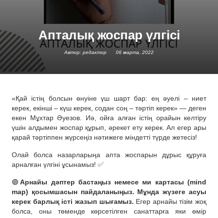
Апталық жоспар үлгісі
Автор: редактор
06 марта, 2022
«Қай істің болсын өнуіне үш шарт бар: ең әуелі – ниет
керек, екінші – күш керек, содан соң – тәртіп керек» — деген
екен Мұхтар Әуезов. Иә, ойға алған істің орайын келтіру
үшін алдымен жоспар құрып, әрекет ету керек. Ал егер ары
қарай тәртіппен жүрсеңіз нәтижеге міндетті түрде жетесіз!
Олай болса назарларыңа апта жоспарын дұрыс құруға
арналған үлгіні ұсынамыз! ✅
🟢
Арнайы дәптер бастаңыз немесе ми картасы (mind
map) қосымшасын пайдаланыңыз. Мұнда жүзеге асуы
керек барлық істі жазып шығамыз.
Егер арнайы тізім жоқ
болса, оны төменде көрсетілген санаттарға яки өмір