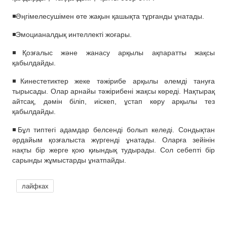
◾️Әңгімелесушімен өте жақын қашықта тұрғанды ұнатады.
◾️Эмоцианалдық интеллекті жоғары.
◾️Қозғалыс және жанасу арқылы ақпаратты жақсы
қабылдайды.
◾️Кинестетиктер жеке тәжірибе арқылы әлемді тануға
тырысады. Олар арнайы тәжірибені жақсы көреді. Нақтырақ
айтсақ, дәмін біліп, иіскеп, ұстап көру арқылы тез
қабылдайды.
◾️Бұл типтегі адамдар белсенді болып келеді. Сондықтан
әрдайым қозғалыста жүргенді ұнатады. Оларға зейінін
нақты бір жерге қою қиындық тудырады. Сол себепті бір
сарынды жұмыстарды ұнатпайды.
лайфках