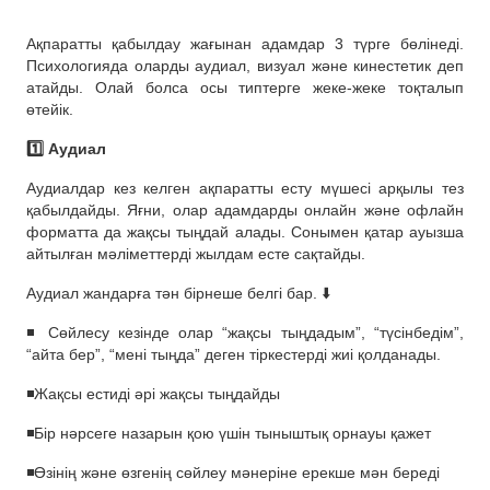
Ақпаратты қабылдау жағынан адамдар 3 түрге бөлінеді.
Психологияда оларды аудиал, визуал және кинестетик деп
атайды. Олай болса осы типтерге жеке-жеке тоқталып
өтейік.
1️⃣ Аудиал
Аудиалдар кез келген ақпаратты есту мүшесі арқылы тез
қабылдайды. Яғни, олар адамдарды онлайн және офлайн
форматта да жақсы тыңдай алады. Сонымен қатар ауызша
айтылған мәліметтерді жылдам есте сақтайды.
Аудиал жандарға тән бірнеше белгі бар. ⬇️
◾️ Сөйлесу кезінде олар “жақсы тыңдадым”, “түсінбедім”,
“айта бер”, “мені тыңда” деген тіркестерді жиі қолданады.
◾️Жақсы естиді әрі жақсы тыңдайды
◾️Бір нәрсеге назарын қою үшін тыныштық орнауы қажет
◾️Өзінің және өзгенің сөйлеу мәнеріне ерекше мән береді