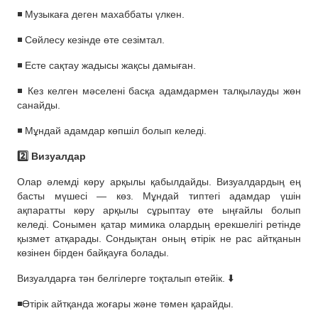
◾️ Музыкаға деген махаббаты үлкен.
◾️ Сөйлесу кезінде өте сезімтал.
◾️ Есте сақтау жадысы жақсы дамыған.
◾️ Кез келген мәселені басқа адамдармен талқылауды жөн
санайды.
◾️ Мұндай адамдар көпшіл болып келеді.
2️⃣ Визуалдар
Олар әлемді көру арқылы қабылдайды. Визуалдардың ең
басты мүшесі — көз. Мұндай типтегі адамдар үшін
ақпаратты көру арқылы сұрыптау өте ыңғайлы болып
келеді. Сонымен қатар мимика олардың ерекшелігі ретінде
қызмет атқарады. Сондықтан оның өтірік не рас айтқанын
көзінен бірден байқауға болады.
Визуалдарға тән белгілерге тоқталып өтейік. ⬇️
◾️Өтірік айтқанда жоғары және төмен қарайды.