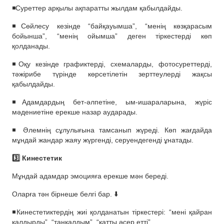
◾️Суреттер арқылы ақпаратты жылдам қабылдайды.
◾️Сөйлесу кезінде “байқауымша”, “менің көзқарасым
бойынша”, “менің ойымша” деген тіркестерді көп
қолданады.
◾️Оқу кезінде графиктерді, схемаларды, фотосуреттерді,
тәжірибе түрінде көрсетілетін зерттеулерді жақсы
қабылдайды.
◾️Адамдардың бет-әлпетіне, ым-ишараларына, жүріс
мәдениетіне ерекше назар аударады.
◾️ Әлемнің сұлулығына тамсанып жүреді. Көп жағдайда
мұндай жандар жаяу жүргенді, серуендегенді ұнатады.
3️⃣ Кинестетик
Мұндай адамдар эмоцияға ерекше мән береді.
Оларға тән бірнеше белгі бар. ⬇️
◾️Кинестетиктердің жиі қолданатын тіркестері: “мені қайран
қалдырды”, “таңқалдым”, “қатты әсер етті”.