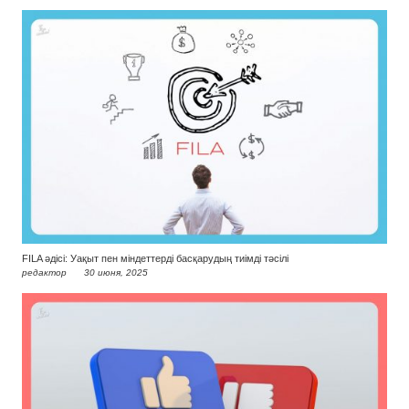
FILA әдісі: Уақыт пен міндеттерді басқарудың тиімді тәсілі
редактор
30 июня, 2025