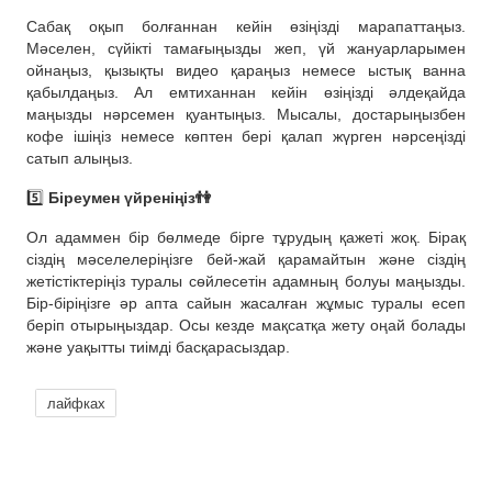
Сабақ оқып болғаннан кейін өзіңізді марапаттаңыз.
Мәселен, сүйікті тамағыңызды жеп, үй жануарларымен
ойнаңыз, қызықты видео қараңыз немесе ыстық ванна
қабылдаңыз. Ал емтиханнан кейін өзіңізді әлдеқайда
маңызды нәрсемен қуантыңыз. Мысалы, достарыңызбен
кофе ішіңіз немесе көптен бері қалап жүрген нәрсеңізді
сатып алыңыз.
5️⃣
Біреумен үйреніңіз👫
Ол адаммен бір бөлмеде бірге тұрудың қажеті жоқ. Бірақ
сіздің мәселелеріңізге бей-жай қарамайтын және сіздің
жетістіктеріңіз туралы сөйлесетін адамның болуы маңызды.
Бір-біріңізге әр апта сайын жасалған жұмыс туралы есеп
беріп отырыңыздар. Осы кезде мақсатқа жету оңай болады
және уақытты тиімді басқарасыздар.
лайфках