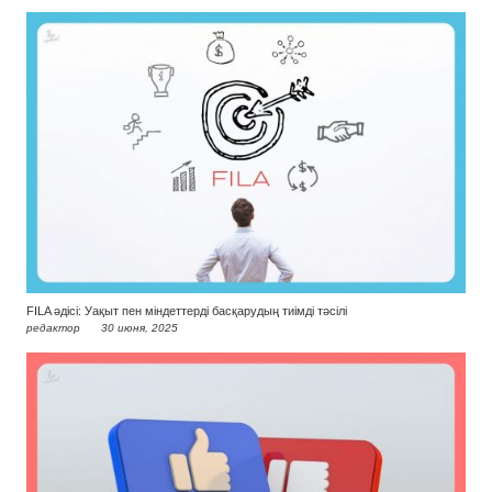
FILA әдісі: Уақыт пен міндеттерді басқарудың тиімді тәсілі
редактор
30 июня, 2025