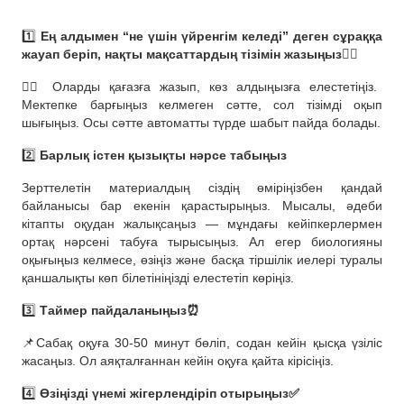
1️⃣
Ең алдымен “не үшін үйренгім келеді” деген сұраққа
жауап беріп, нақты мақсаттардың тізімін жазыңыз☝🏻
✍🏻 Оларды қағазға жазып, көз алдыңызға елестетіңіз.
Мектепке барғыңыз келмеген сәтте, сол тізімді оқып
шығыңыз. Осы сәтте автоматты түрде шабыт пайда болады.
2️⃣
Барлық істен қызықты нәрсе табыңыз
Зерттелетін материалдың сіздің өміріңізбен қандай
байланысы бар екенін қарастырыңыз. Мысалы, әдеби
кітапты оқудан жалықсаңыз — мұндағы кейіпкерлермен
ортақ нәрсені табуға тырысыңыз. Ал егер биологияны
оқығыңыз келмесе, өзіңіз және басқа тіршілік иелері туралы
қаншалықты көп білетініңізді елестетіп көріңіз.
3️⃣
Таймер пайдаланыңыз⏰
📌Сабақ оқуға 30-50 минут бөліп, содан кейін қысқа үзіліс
жасаңыз. Ол аяқталғаннан кейін оқуға қайта кірісіңіз.
4️⃣
Өзіңізді үнемі жігерлендіріп отырыңыз✅