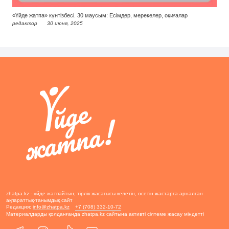
«Үйде жатпа» күнтізбесі. 30 маусым: Есімдер, мерекелер, оқиғалар
редактор
30 июня, 2025
zhatpa.kz - үйде жатпайтын, тірлік жасағысы келетін, өсетін жастарға арналған
ақпараттық-танымдық сайт
Редакция:
info@zhatpa.kz
+7 (708) 332-10-72
Материалдарды қолданғанда zhatpa.kz сайтына активті сілтеме жасау міндетті