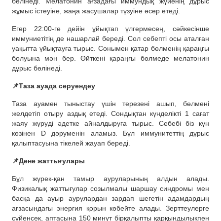
бөлінеді. Мелатонин ағзадағы иммундық жүйенің дұрыс
жұмыс істеуіне, жаңа жасушалар түзуіне әсер етеді.
Егер 22:00-ге дейін ұйықтап үлгермесең, сәйкесінше
иммуниетітің де нашарлай береді. Сол себепті осы аталған
уақытта ұйықтауға тырыс. Сонымен қатар бөлменің қараңғы
болуына мән бер. Өйткені қараңғы бөлмеде мелатонин
дұрыс бөлінеді.
📌Таза ауада серуендеу
Таза ауамен тыныстау үшін терезені ашып, бөлмені
желдетіп отыру аздық етеді. Сондықтан күнделікті 1 сағат
жаяу жүруді әдетке айналдыруға тырыс. Себебі біз күн
көзінен D дәруменін аламыз. Бұл иммунитеттің дұрыс
қалыптасуына тікелей жауап береді.
📌Дене жаттығулары
Бұл жүрек-қан тамыр ауруларының алдын алады.
Физикалық жаттығулар созылмалы шаршау синдромы мен
басқа да ауыр аурулардан зардап шегетін адамдардың
ағзасындағы энергия қорын көбейте алады. Зерттеулерге
сүйенсек, аптасына 150 минут бірқалыпты қарқындылықпен