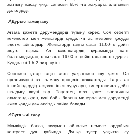
жаттығу жасау ұйқы сапасын 65% -ға жақсарта алатынын
дәлелдеді.
📌Дұрыс тамақтану
Ағзаға қажетті дәрумендерді тұтыну керек. Сол себепті
көкөністер мен жемістерді күнделікті ас мәзіріңе қосуды
әдетке айналдыр. Жемістерді таңғы сағат 11:00-ге дейін
жеуге тырыс. Ал көкөністердің құрамында қант
болатындықтан, оны сағат 16:00-ге дейін ғана жеген дұрыс.
Күнделікті 1.5-2 литр су іш.
Сонымен қатар таңғы асты уақытымен ішу қажет. Ол
организмдегі зат алмасу процесін жақсартады. Таңғы ас
ішпейтіндердің асқазан-ішек аурулары, гипертонияға дейін
шалдығу қаупі зор. Таңертең ағза қажет энергияны
алмағандықтан, күні бойы барлық минерал мен дәруменді
«жеп қояды да» әлсіздік пайда болады.
📌Суға жиі түсу
Мүмкіндік болса, жүзумен айналыс немесе әрдайым
контраст душ қабылда. Душқа түсер уақытта су