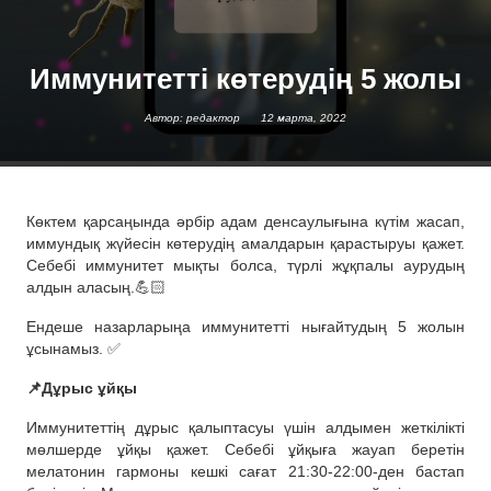
Иммунитетті көтерудің 5 жолы
Автор: редактор
12 марта, 2022
Көктем қарсаңында әрбір адам денсаулығына күтім жасап,
иммундық жүйесін көтерудің амалдарын қарастыруы қажет.
Себебі иммунитет мықты болса, түрлі жұқпалы аурудың
алдын аласың.💪🏻
Ендеше назарларыңа иммунитетті нығайтудың 5 жолын
ұсынамыз. ✅
📌Дұрыс ұйқы
Иммунитеттің дұрыс қалыптасуы үшін алдымен жеткілікті
мөлшерде ұйқы қажет. Себебі ұйқыға жауап беретін
мелатонин гармоны кешкі сағат 21:30-22:00-ден бастап