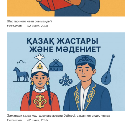
Жастар неге кітап оқымайды?
Редактор
02 июля, 2025
Заманауи қазақ жастарының мәдени бейнесі: уақытпен үндес ұрпақ
Редактор
02 июля, 2025