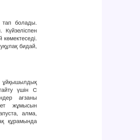
 тап болады.
. Күйзеліспен
й көмектеседі.
уқұлақ бидай,
, ұйқышылдық
тайту үшін С
ндер ағзаны
иет жұмысын
апуста, алма,
бақ құрамында