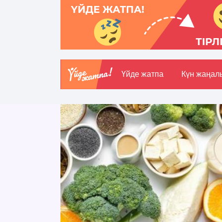
Үйде жатпа
Күн жаңал