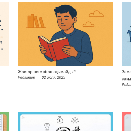
Жастар неге кітап оқымайды?
Зама
Редактор
02 июля, 2025
уақы
Реда