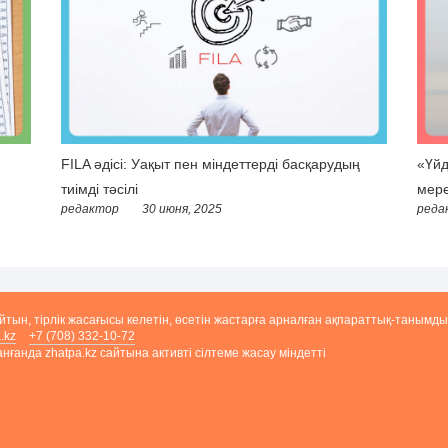
FILA әдісі: Уақыт пен міндеттерді басқарудың
«Үйд
тиімді тәсілі
мере
редактор
30 июня, 2025
реда
айтын, тірлік жасағысы келетін, өсетін жастарға арналған ақпараттық-танымды
.kz
+7 (708) 332-10-72
ғанда zhatpa.kz сайтына активті сілтеме жасау міндетті