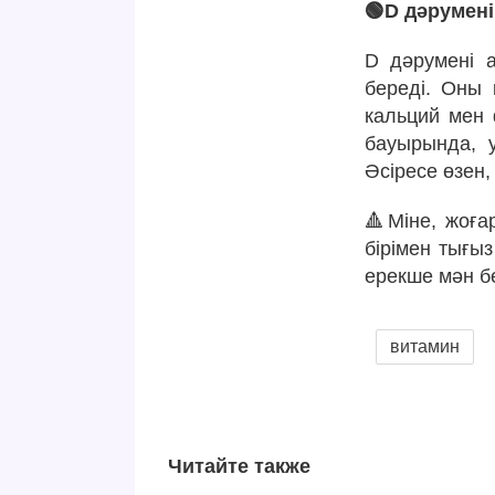
🟢D дәрумені
D дәрумені 
береді. Оны 
кальций мен 
бауырында, 
Әсіресе өзен,
🔺Міне, жоға
бірімен тығы
ерекше мән бе
витамин
Читайте также