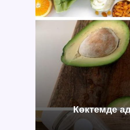
Көктемде а