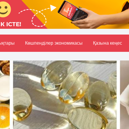
ықтары
Көшпенділер экономикасы
Қазына кеңес