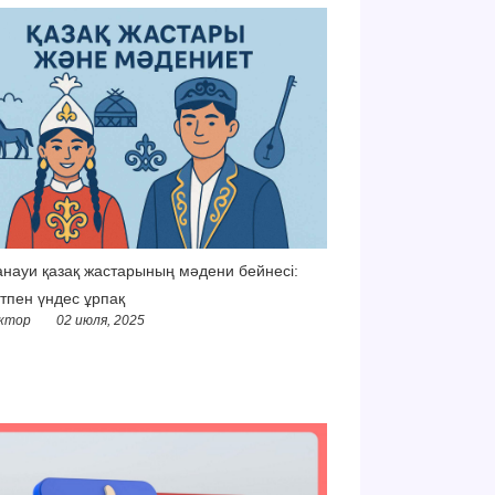
науи қазақ жастарының мәдени бейнесі:
тпен үндес ұрпақ
ктор
02 июля, 2025