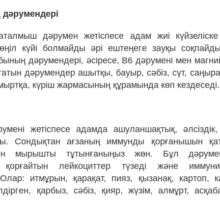
 дәрумендері
 аталмыш дәрумен жетіспесе адам жиі күйзеліске
өңіл күйі болмайды әрі ештеңеге зауқы соқпайды
бының дәрумендері, әсіресе, В6 дәрумені мен магни
татын дәрумендер ашытқы, бауыр, сәбіз, сүт, саңыра
ұмыртқа, күріш жармасының құрамында көп кездеседі.
румені жетіспесе адамда ашуланшақтық, әлсіздік
ы. Сондықтан ағзаның иммунды қорғанышын қа
ен мырышты тұтынғаныңыз жөн. Бұл дәруме
н қорғайтын лейкоциттер түзеді және иммун
Олар: итмұрын, қарақат, пияз, қызанақ, картоп, к
лдірген, қарбыз, сәбіз, қияр, жүзім, алмұрт, асқа