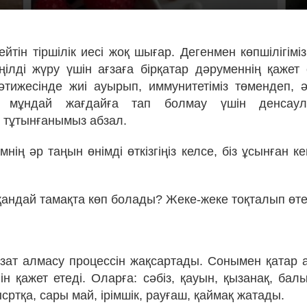
ейтін тіршілік иесі жоқ шығар. Дегенмен көпшілігімі
өңілді жүру үшін ағзаға бірқатар дәруменнің қажет 
әтижесінде жиі ауырып, иммунитетіміз төмендеп, ә
 мұндай жағдайға тап болмау үшін денсаулы
 тұтынғанымыз абзал.
нің әр таңын өнімді өткізгіңіз келсе, біз ұсынған к
қандай тамақта көп болады? Жеке-жеке тоқталып өте
зат алмасу процессін жақсартады. Сонымен қатар ағ
ін қажет етеді. Оларға: сәбіз, қауын, қызанақ, бал
ртқа, сары май, ірімшік, рауғаш, қаймақ жатады.