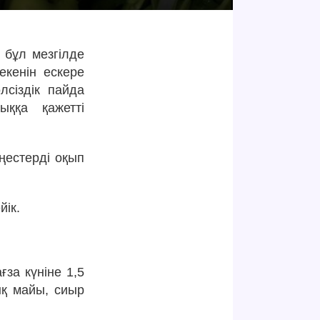
з бұл мезгілде
екенін ескере
лсіздік пайда
ққа қажетті
еңестерді оқып
йік.
за күніне 1,5
ық майы, сиыр