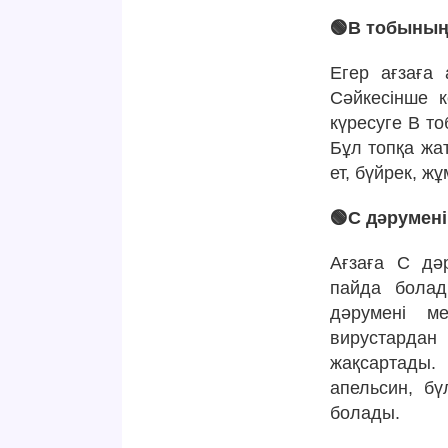
🟢B тобының
Егер ағзаға
Сәйкесінше к
күресуге В то
Бұл топқа жа
ет, бүйрек, ж
🟢С дәрумені
Ағзаға С дә
пайда болад
дәрумені м
вирустарда
жақсартады. 
апельсин, бү
болады.