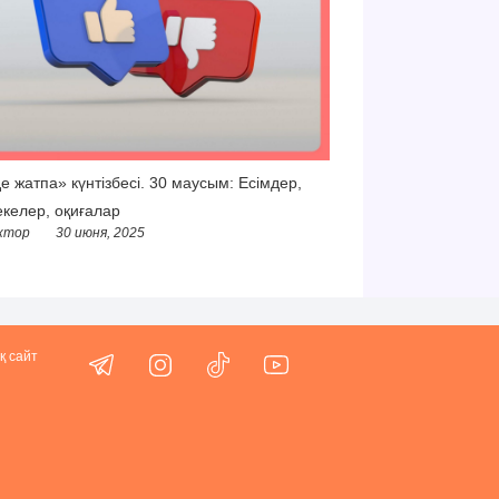
е жатпа» күнтізбесі. 30 маусым: Есімдер,
келер, оқиғалар
ктор
30 июня, 2025
қ сайт