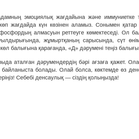
адамның эмоциялық жағдайына және иммуниетке т
көп жағдайда күн көзінен аламыз. Сонымен қатар
фосфордың алмасуын реттеуге көмектеседі. Ол б
уылдырығында, жұмыртқаның сарысында, сүт өнім
 көл балығына қарағанда, «Д» дәрумені те­ңіз балығы
рыда аталған дәрумендердің бәрі ағзаға қажет. Ола
з байланыста болады. Олай болса, көктемде өз де
ріңіз! Себебі денсаулық — сіздің қолыңызда!