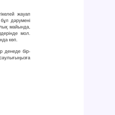
ікелей жауап
 бұл дәрумені
алық майында,
дерінде мол.
нда көп.
р денеде бір-
нсаулығыңызға