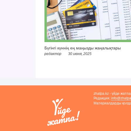
Бүгінгі күннің ең маңызды жаңалықтары
редактор
30 июня, 2025
zhatpa.kz - үйде жатп
Редакция:
info@zhatpa
Материалдарды қолдан