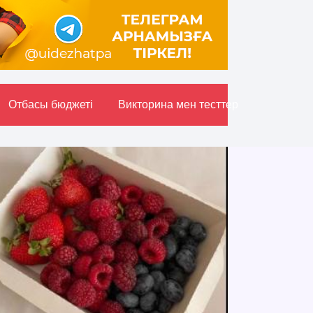
Отбасы бюджетi
Викторина мен тесттер