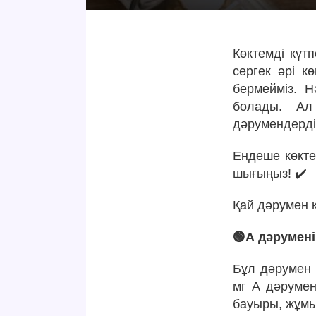
Көктемді күтп
сергек әрі к
бермейміз. Н
болады. Ал
дәрумендерді
Ендеше көктем
шығыңыз! ✔️
Қай дәрумен 
🟢А дәрумені
Бұл дәрумен 
мг А дәрумен
бауыры, жұмыс