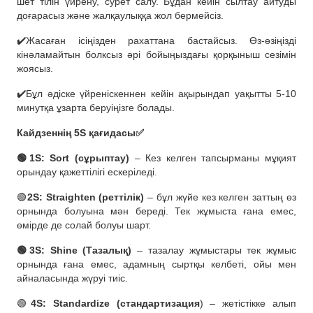
шет тілін үйрену, сурет салу. Бұдан кейін сылтау айтуды
доғарасыз және жалқаулыққа жол бермейсіз.
✔️Жасаған ісіңізден рахаттана бастайсыз. Өз-өзіңізді
кінәламайтын болксыз әрі бойыңыздағы қорқыныш сезімін
жоясыз.
✔️Бұл әдіске үйреніскеннен кейін ақырындап уақытты 5-10
минутқа ұзарта беруіңізге болады.
Кайдзеннің 5S қағидасы✅
🟢1S: Sort (cұрыптау)
– Кез келген тапсырманы мұқият
орындау қажеттілігі ескеріледі.
🟢
2S: Straighten (реттілік)
– бұл жүйе кез келген заттың өз
орнында болуына мән береді. Тек жұмыста ғана емес,
өмірде де солай болуы шарт.
🟢3S: Shine (Тазалық)
– тазалау жұмыстары тек жұмыс
орнында ғана емес, адамның сыртқы келбеті, ойы мен
айналасында жүруі тиіс.
🟢
4S: Standardize (стандартизация
) – жетістікке алып