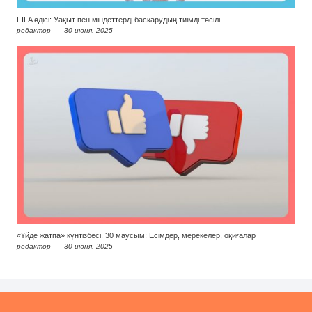
FILA әдісі: Уақыт пен міндеттерді басқарудың тиімді тәсілі
редактор
30 июня, 2025
«Үйде жатпа» күнтізбесі. 30 маусым: Есімдер, мерекелер, оқиғалар
редактор
30 июня, 2025