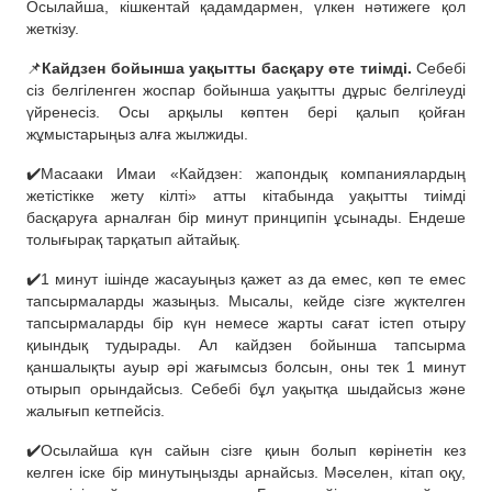
Осылайша, кішкентай қадамдармен, үлкен нәтижеге қол
жеткізу.
📌
Кайдзен бойынша уақытты басқару өте тиімді.
Себебі
сіз белгіленген жоспар бойынша уақытты дұрыс белгілеуді
үйренесіз. Осы арқылы көптен бері қалып қойған
жұмыстарыңыз алға жылжиды.
✔️Масааки Имаи «Кайдзен: жапондық компаниялардың
жетістікке жету кілті» атты кітабында уақытты тиімді
басқаруға арналған бір минут принципін ұсынады. Ендеше
толығырақ тарқатып айтайық.
✔️1 минут ішінде жасауыңыз қажет аз да емес, көп те емес
тапсырмаларды жазыңыз. Мысалы, кейде сізге жүктелген
тапсырмаларды бір күн немесе жарты сағат істеп отыру
қиындық тудырады. Ал кайдзен бойынша тапсырма
қаншалықты ауыр әрі жағымсыз болсын, оны тек 1 минут
отырып орындайсыз. Себебі бұл уақытқа шыдайсыз және
жалығып кетпейсіз.
✔️Осылайша күн сайын сізге қиын болып көрінетін кез
келген іске бір минутыңызды арнайсыз. Мәселен, кітап оқу,