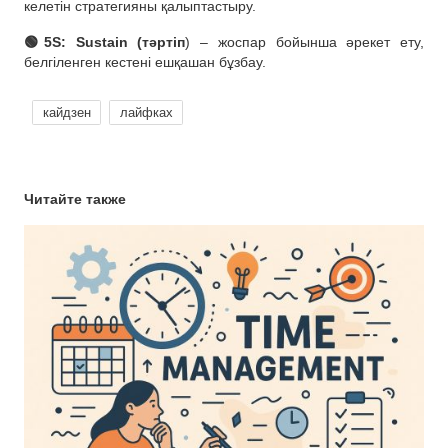
келетін стратегияны қалыптастыру.
🟢5S: Sustain (тәртіп
) – жоспар бойынша әрекет ету,
белгіленген кестені ешқашан бұзбау.
кайдзен
лайфках
Читайте также