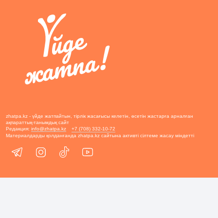
zhatpa.kz - үйде жатпайтын, тірлік жасағысы келетін, өсетін жастарға арналған
ақпараттық-танымдық сайт
Редакция:
info@zhatpa.kz
+7 (708) 332-10-72
Материалдарды қолданғанда zhatpa.kz сайтына активті сілтеме жасау міндетті