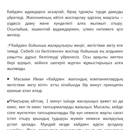
Кайдзен адамдарға асықпай, бірақ тұрақты түрде дамуды
үйретеді. Жапонияның әйгілі жоспарлау әдісінің мақсаты –
үздіксіз даму және күнделікті алға жылжып отыру.
Осылайша, кішкентай қадамдармен, үлкен нәтижеге қол
жеткізу.
📌Кайдзен бойынша жалқаулықты жеңіп, жетістікке жету өте
тиімді. Себебі сіз белгіленген жоспар бойынша ең алдымен
уақытты дұрыс белгілеуді үйренесіз. Осы арқылы көптен
бері қорқып, кейінге шегеріп жүрген жұмыстарыңыз алға
жылжиды.
◾️ Масааки Имаи «Кайдзен: жапондық компаниялардың
жетістікке жету кілті» атты кітабында бір минут принципін
ерекше атап өтеді.
✔️Нақтырақ айтсақ, 1 минут ішінде жасауыңыз қажет аз да
емес, көп те емес тапсырмаларды жазыңыз. Мысалы, кейде
сізге жүктелген тапсырмаларды бір күн немесе жарты сағат
істеп отыру қиындық тудыруы мүмкін немесе жалқаулық
ұстап қалады. Мұндай кезде кайдзен әдісін қолдану