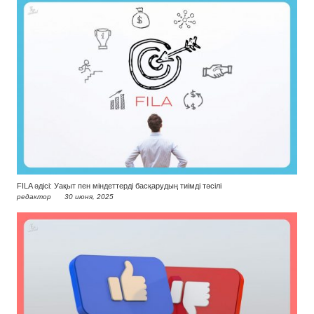
FILA әдісі: Уақыт пен міндеттерді басқарудың тиімді тәсілі
редактор
30 июня, 2025