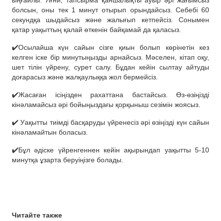
ыңғайлы. Яғни, тапсырма қаншалықты ауыр әрі жағымсыз
болсын, оны тек 1 минут отырып орындайсыз. Себебі 60
секундқа шыдайсыз және жалығып кетпейсіз. Сонымен
қатар уақыттың қалай өткенін байқамай да қаласыз.
✔️Осылайша күн сайын сізге қиын болып көрінетін кез
келген іске бір минутыңызды арнайсыз. Мәселен, кітап оқу,
шет тілін үйрену, сурет салу. Бұдан кейін сылтау айтуды
доғарасыз және жалқаулыққа жол бермейсіз.
✔️Жасаған ісіңізден рахаттана бастайсыз. Өз-өзіңізді
кінәламайсыз әрі бойыңыздағы қорқыныш сезімін жоясыз.
✔️ Уақытты тиімді басқаруды үйренесіз әрі өзіңізді күн сайын
кінәламайтын боласыз.
✔️Бұл әдіске үйренгеннен кейін ақырындап уақытты 5-10
минутқа ұзарта беруіңізге болады.
Читайте также