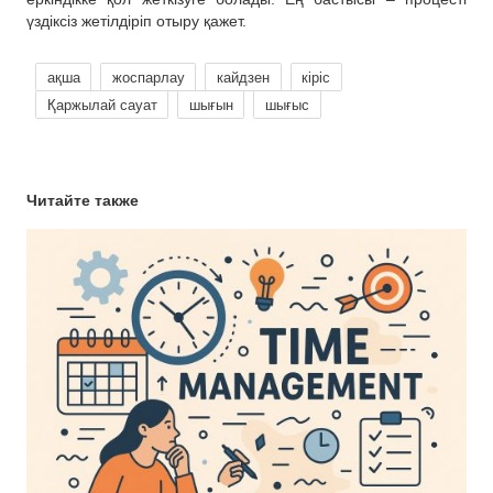
үздіксіз жетілдіріп отыру қажет.
ақша
жоспарлау
кайдзен
кіріс
Қаржылай сауат
шығын
шығыс
Читайте также