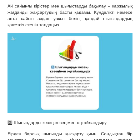
Ай сайынғы кірістер мен шығыстарды бақылау – қаржылық
жағдайды жақсартудың басты қадамы. Күнделікті немесе
апта сайын аздап уақыт бөліп, қандай шығындардың
қажетсіз екенін талдаңыз.
3️⃣ Шығындарды кезең-кезеңімен оңтайландыру
Бірден барлық шығынды қысқарту қиын. Сондықтан бір
санаттан бастау керек. Мысалы, алдымен кафеге