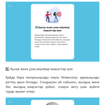
6️⃣ Қысқа және ұзақ мерзімді мақсаттар қою
Қайда бара жатқаныңызды нақты білмесеңіз, қаржыңызды
реттеу қиын болады. Сондықтан ай сайынғы, жылдық және
бес жылдық мақсаттар қойып, оларға жету үшін жүйелі
түрде әрекет етіңіз.