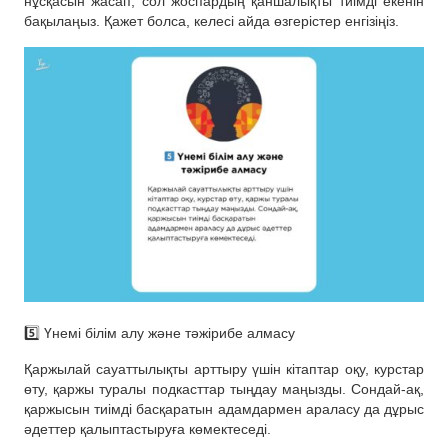
нұсқасын жасап, сол жоспардың қаншалықты тиімді екенін
бақылаңыз. Қажет болса, келесі айда өзгерістер енгізіңіз.
5️⃣ Үнемі білім алу және тәжірибе алмасу
Қаржылай сауаттылықты арттыру үшін кітаптар оқу, курстар
өту, қаржы туралы подкасттар тыңдау маңызды. Сондай-ақ,
қаржысын тиімді басқаратын адамдармен араласу да дұрыс
әдеттер қалыптастыруға көмектеседі.