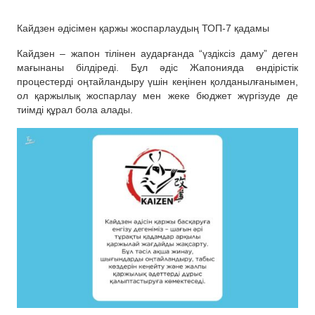
Кайдзен әдісімен қаржы жоспарлаудың ТОП-7 қадамы
Кайдзен – жапон тілінен аударғанда “үздіксіз даму” деген
мағынаны білдіреді. Бұл әдіс Жапонияда өндірістік
процестерді оңтайландыру үшін кеңінен қолданылғанымен,
ол қаржылық жоспарлау мен жеке бюджет жүргізуде де
тиімді құрал бола алады.