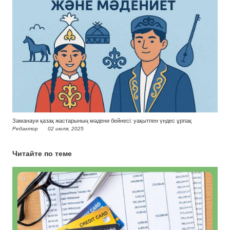
Заманауи қазақ жастарының мәдени бейнесі: уақытпен үндес ұрпақ
Редактор
02 июля, 2025
Читайте по теме