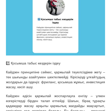
7️⃣ Қосымша табыс көздерін іздеу
Кайдзен принципіне сәйкес, қаржылай тәуелсіздікке жету –
тек шығынды азайтумен шектелмейді. Кірісіңізді ұлғайтудың
жолдарын да іздеңіз: фриланс, қосымша жұмыс, инвестиция
жасау, кәсіп ашу.
Кайдзен әдісін қаржылай жоспарлауға енгізу – үлкен
өзгерістерді бірден талап етпейді. Шағын, бірақ тұрақты
қадамдар жасау арқылы қаржылық жағдайды жақсартып,
еркіндікке қол жеткізуге болады. Ең бастысы – процесті