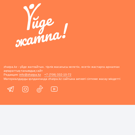
zhatpa.kz - үйде жатпайтын, тірлік жасағысы келетін, өсетін жастарға арналған
ақпараттық-танымдық сайт
Редакция:
info@zhatpa.kz
+7 (708) 332-10-72
Материалдарды қолданғанда zhatpa.kz сайтына активті сілтеме жасау міндетті