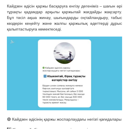
Кайдзен әдісін қаржы басқаруға енгізу дегеніміз – шағын әрі
тұрақты қадамдар арқылы қаржылай жағдайды жақсарту.
Бұл тәсіл ақша жинау, шығындарды оңтайландыру, табыс
көздерін кеңейту және жалпы қаржылық әдеттерді дұрыс
қалыптастыруға көмектеседі.
🟢 Кайдзен әдісінің қаржы жоспарлаудағы негізгі қағидалары