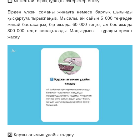
1️⃣ Кішкентай, бірақ тұрақты өзгерістер енгізу
Бірден үлкен соманы жинауға немесе барлық шығынды
қысқартуға тырыспаңыз. Мысалы, ай сайын 5 000 теңгеден
жинай бастасаңыз, бір жылда 60 000 теңге, ал бес жылда
300 000 теңге жинақталады. Маңыздысы – тұрақты әрекет
жасау.
2️⃣ Қаржы ағымын ұдайы талдау