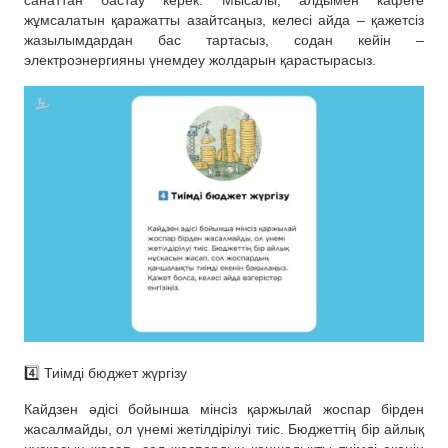
жұмсалатын қаражатты азайтсаңыз, келесі айда – қажетсіз
жазылымдардан бас тартасыз, содан кейін –
электроэнергияны үнемдеу жолдарын қарастырасыз.
4️⃣ Тиімді бюджет жүргізу
Кайдзен әдісі бойынша мінсіз қаржылай жоспар бірден
жасалмайды, ол үнемі жетілдірілуі тиіс. Бюджеттің бір айлық