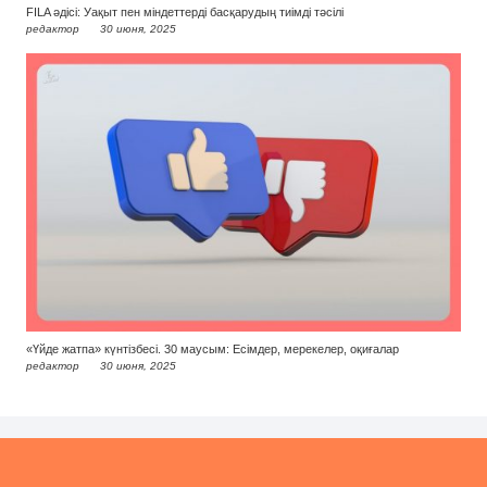
FILA әдісі: Уақыт пен міндеттерді басқарудың тиімді тәсілі
редактор
30 июня, 2025
«Үйде жатпа» күнтізбесі. 30 маусым: Есімдер, мерекелер, оқиғалар
редактор
30 июня, 2025