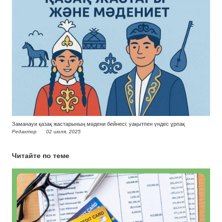
Заманауи қазақ жастарының мәдени бейнесі: уақытпен үндес ұрпақ
Редактор
02 июля, 2025
Читайте по теме