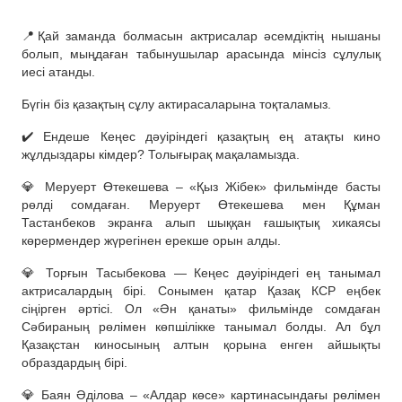
📍Қай заманда болмасын актрисалар әсемдіктің нышаны
болып, мыңдаған табынушылар арасында мінсіз сұлулық
иесі атанды.
Бүгін біз қазақтың сұлу актирасаларына тоқталамыз.
✔️ Ендеше Кеңес дәуіріндегі қазақтың ең атақты кино
жұлдыздары кімдер? Толығырақ мақаламызда.
💎 Меруерт Өтекешева – «Қыз Жібек» фильмінде басты
рөлді сомдаған. Меруерт Өтекешева мен Құман
Тастанбеков экранға алып шыққан ғашықтық хикаясы
көрермендер жүрегінен ерекше орын алды.
💎 Торғын Тасыбекова — Кеңес дәуіріндегі ең танымал
актрисалардың бірі. Сонымен қатар Қазақ КСР еңбек
сіңірген әртісі. Ол «Ән қанаты» фильмінде сомдаған
Сәбираның рөлімен көпшілікке танымал болды. Ал бұл
Қазақстан киносының алтын қорына енген айшықты
образдардың бірі.
💎 Баян Әділова – «Алдар көсе» картинасындағы рөлімен