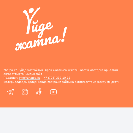
zhatpa.kz - үйде жатпайтын, тірлік жасағысы келетін, өсетін жастарға арналған
ақпараттық-танымдық сайт
Редакция:
info@zhatpa.kz
+7 (708) 332-10-72
Материалдарды қолданғанда zhatpa.kz сайтына активті сілтеме жасау міндетті