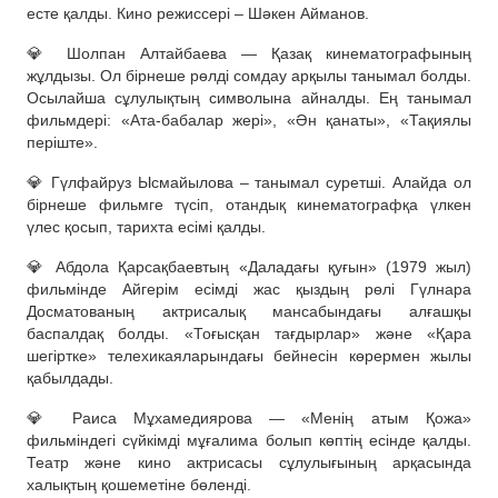
есте қалды. Кино режиссері – Шәкен Айманов.
💎 Шолпан Алтайбаева — Қазақ кинематографының
жұлдызы. Ол бірнеше рөлді сомдау арқылы танымал болды.
Осылайша сұлулықтың символына айналды. Ең танымал
фильмдері: «Ата-бабалар жері», «Ән қанаты», «Тақиялы
періште».
💎 Гүлфайруз Ысмайылова – танымал суретші. Алайда ол
бірнеше фильмге түсіп, отандық кинематографқа үлкен
үлес қосып, тарихта есімі қалды.
💎 Абдола Қарсақбаевтың «Даладағы қуғын» (1979 жыл)
фильмінде Айгерім есімді жас қыздың рөлі Гүлнара
Досматованың актрисалық мансабындағы алғашқы
баспалдақ болды. «Тоғысқан тағдырлар» және «Қара
шегіртке» телехикаяларындағы бейнесін көрермен жылы
қабылдады.
💎 Раиса Мұхамедиярова — «Менің атым Қожа»
фильміндегі сүйкімді мұғалима болып көптің есінде қалды.
Театр және кино актрисасы сұлулығының арқасында
халықтың қошеметіне бөленді.