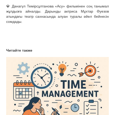
💎 Данагүл Темірсұлтанова «Асу» фильмінен соң танымал
жұлдызға айналды. Дарынды актриса Мұхтар Әуезов
атындағы театр сахнасында алуан туралы әйел бейнесін
сомдады.
Читайте также