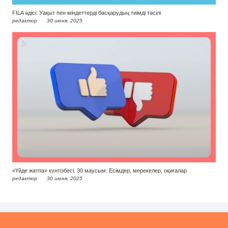
FILA әдісі: Уақыт пен міндеттерді басқарудың тиімді тәсілі
редактор
30 июня, 2025
«Үйде жатпа» күнтізбесі. 30 маусым: Есімдер, мерекелер, оқиғалар
редактор
30 июня, 2025