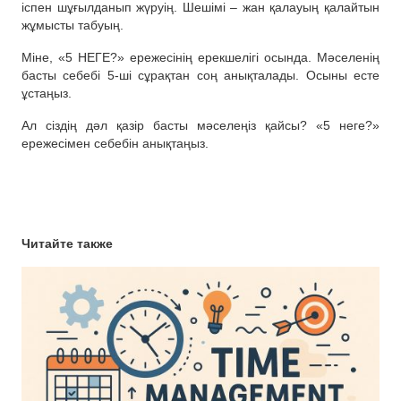
іспен шұғылданып жүруің. Шешімі – жан қалауың қалайтын
жұмысты табуың.
Міне, «5 НЕГЕ?» ережесінің ерекшелігі осында. Мәселенің
басты себебі 5-ші сұрақтан соң анықталады. Осыны есте
ұстаңыз.
Ал сіздің дәл қазір басты мәселеңіз қайсы? «5 неге?»
ережесімен себебін анықтаңыз.
Читайте также