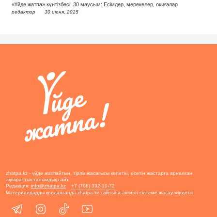
«Үйде жатпа» күнтізбесі. 30 маусым: Есімдер, мерекелер, оқиғалар
редактор
30 июня, 2025
zhatpa.kz - үйде жатпайтын, тірлік жасағысы келетін, өсетін жастарға арналған
ақпараттық-танымдық сайт
Редакция:
info@zhatpa.kz
+7 (708) 332-10-72
Материалдарды қолданғанда zhatpa.kz сайтына активті сілтеме жасау міндетті