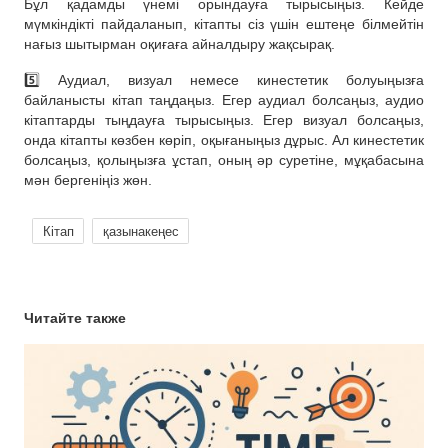
Бұл қадамды үнемі орындауға тырысыңыз. Кейде
мүмкіндікті пайдаланып, кітапты сіз үшін ештеңе білмейтін
нағыз шытырман оқиғаға айналдыру жақсырақ.
5️⃣ Аудиал, визуал немесе кинестетик болуыңызға
байланысты кітап таңдаңыз. Егер аудиал болсаңыз, аудио
кітаптарды тыңдауға тырысыңыз. Егер визуал болсаңыз,
онда кітапты көзбен көріп, оқығаныңыз дұрыс. Ал кинестетик
болсаңыз, қолыңызға ұстап, оның әр суретіне, мұқабасына
мән бергеніңіз жөн.
Кітап
қазынакеңес
Читайте также