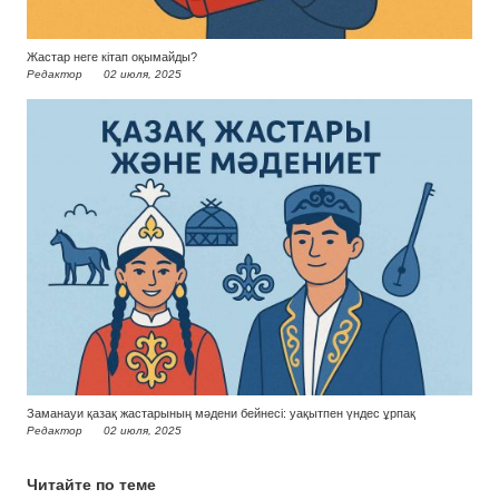
Жастар неге кітап оқымайды?
Редактор
02 июля, 2025
Заманауи қазақ жастарының мәдени бейнесі: уақытпен үндес ұрпақ
Редактор
02 июля, 2025
Читайте по теме