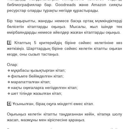
библиографиялар бар. Goodreads және Amazon сияқты
ресурстар оларды тұрақты негізде құрастырады.
Бір тақырыпты, жанрды немесе басқа ортақ мүмкіндіктерді
бөлісетін кітаптарды оқыңыз. Мысалы, жыл ішінде тек
өмірбаяндарды немесе әйелдер жазған кітаптарды оқыңыз.
3️⃣ Кітаптың 5 критерийдің біріне сәйкес келетініне көз
жеткізіңіз. Шарттардың біріне сәйкес келетін кітапты оқыған
кезде, оны сызып тастаңыз.
Олар:
🔹мұқабасы қызықтырған кітап;
🔹фильмге бейімделген кітап;
🔹марапатталған кітап;
🔹нақты оқиғаларға негізделген кітап;
🔹шет тілінде жазылған кітап;
4️⃣ Ұсынылған, бірақ оқуға міндетті емес кітап.
Оқығыңыз келетін кітапты таңдағаннан кейін, кітапқа шолу
жасап, мазмұны мен кіріспесіне қараңыз.