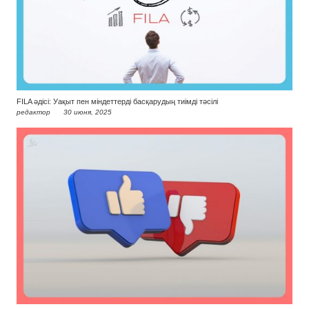
FILA әдісі: Уақыт пен міндеттерді басқарудың тиімді тәсілі
редактор
30 июня, 2025