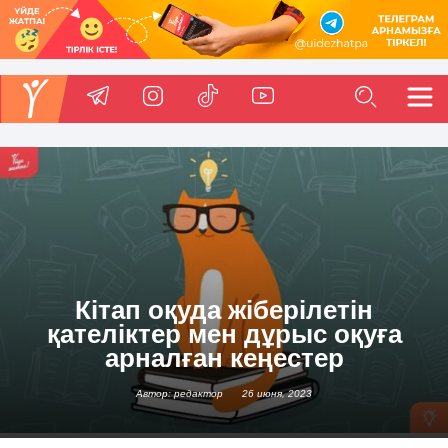
Кітап оқуда жіберілетін
қателіктер мен дұрыс оқуға
арналған кеңестер
Автор: редактор
26 июня, 2023