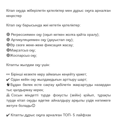
Кітап оқуда жіберілетін қателіктер мен дұрыс оқуға арналған
кеңестер
Кітап оқу барысында жиі кететін қателіктер:
🔴 Регрессиямен оқу (оқып кеткен жолға қайта оралу);
🔴 Артикуляциямен оқу (дауыстап оқу);
🔴Әр сөзге жеке-жеке фиксация жасау;
🔴Мақсатсыз оқу;
🔴Жоспарсыз оқу;
Кітапты жылдам оқу үшін:
👀 Бірінші кезекте көру аймағын кеңейту қажет;
✔️ Одан кейін оқу жылдамдығын арттыру шарт;
🧠Бұдан бөлек есте сақтау қабілетін жақсартуды назардан
тыс қалдырмау керек;
🙇Сосын міндетті түрде фокусты (зейін) қойып, тұрақты
түрде кітап оқуды әдетке айналдыру арқылы үздік нәтижеге
жетуге болады😊
✔️ Кітапты дұрыс оқуға арналған ТОП- 5 лайфхак