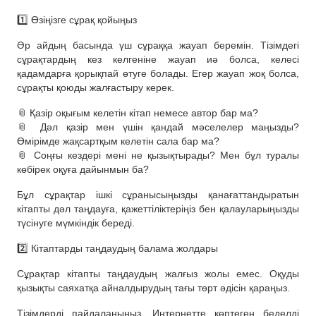
1️⃣ Өзіңізге сұрақ қойыңыз
Әр айдың басында үш сұраққа жауап беремін. Тізімдегі
сұрақтардың кез келгеніне жауап иә болса, келесі
қадамдарға қорықпай өтуге болады. Егер жауап жоқ болса,
сұрақты қоюды жалғастыру керек.
📎 Қазір оқығым келетін кітап немесе автор бар ма?
📎 Дәл қазір мен үшін қандай мәселелер маңызды?
Өмірімде жақсартқым келетін сала бар ма?
📎 Соңғы кездері мені не қызықтырады? Мен бұл туралы
көбірек оқуға дайынмын ба?
Бұл сұрақтар ішкі сұранысыңызды қанағаттандыратын
кітапты дәл таңдауға, қажеттіліктеріңіз бен қалауларыңызды
түсінуге мүмкіндік береді.
2️⃣ Кітаптарды таңдаудың балама жолдары
Сұрақтар кітапты таңдаудың жалғыз жолы емес. Оқуды
қызықты саяхатқа айналдырудың тағы төрт әдісін қараңыз.
Тізімдерді пайдаланыңыз. Интернетте көптеген беделді