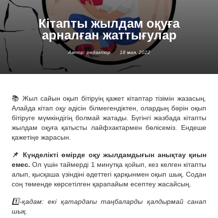
Кітапты жылдам оқуға
арналған жаттығулар
Автор: редактор
18 мая, 2022
📚 Жыл сайын оқып бітіруің қажет кітаптар тізімін жазасың.
Алайда кітап оқу әдісін білмегендіктен, олардың бәрін оқып
бітіруге мүмкіндігің болмай жатады. Бүгінгі жазбада кітапты
жылдам оқуға қатысты лайфхактармен бөлісеміз. Ендеше
қажетіңе жарасын.
📌 Күнделікті өмірде оқу жылдамдығын анықтау қиын
емес.
Ол үшін таймерді 1 минутқа қойып, кез келген кітапты
алып, қысқаша үзіндіні әдеттегі қарқынмен оқып шық. Содан
соң төменде көрсетілген қарапайым есептеу жасайсың.
1️⃣-қадам: екі қатардағы таңбаларды қалдырмай санап
шық.