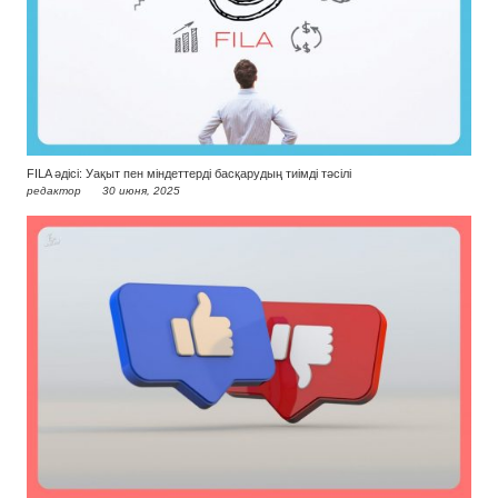
FILA әдісі: Уақыт пен міндеттерді басқарудың тиімді тәсілі
редактор
30 июня, 2025