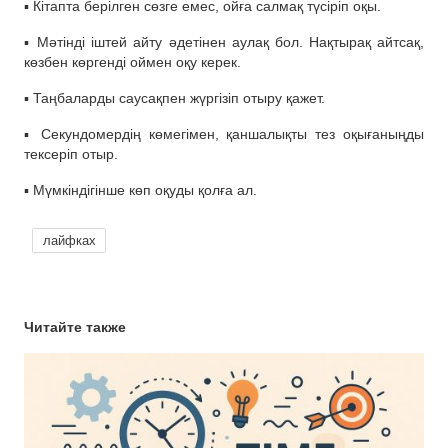
▪️ Кітапта берілген сөзге емес, ойға салмақ түсіріп оқы.
▪️ Мәтінді іштей айту әдетінен аулақ бол. Нақтырақ айтсақ,
көзбен көргенді оймен оқу керек.
▪️ Таңбаларды саусақпен жүргізіп отыру қажет.
▪️ Секундомердің көмегімен, қаншалықты тез оқығаныңды
тексеріп отыр.
▪️ Мүмкіндігінше көп оқуды қолға ал.
лайфках
Читайте также