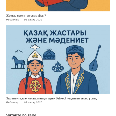
Жастар неге кітап оқымайды?
Редактор
02 июля, 2025
Заманауи қазақ жастарының мәдени бейнесі: уақытпен үндес ұрпақ
Редактор
02 июля, 2025
Читайте по теме