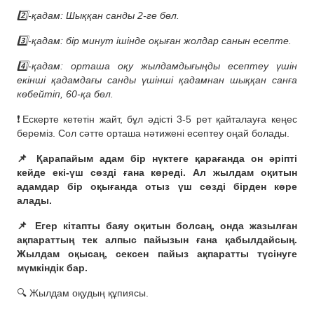
2️⃣-қадам: Шыққан санды 2-ге бөл.
3️⃣-қадам: бір минут ішінде оқыған жолдар санын есепте.
4️⃣-қадам: орташа оқу жылдамдығыңды есептеу үшін
екінші қадамдағы санды үшінші қадамнан шыққан санға
көбейтіп, 60-қа бөл.
❗️Ескерте кететін жайт, бұл әдісті 3-5 рет қайталауға кеңес
береміз. Сол сәтте орташа нәтижені есептеу оңай болады.
📌 Қарапайым адам бір нүктеге қарағанда он әріпті
кейде екі-үш сөзді ғана көреді. Ал жылдам оқитын
адамдар бір оқығанда отыз үш сөзді бірден көре
алады.
📌 Егер кітапты баяу оқитын болсаң, онда жазылған
ақпараттың тек алпыс пайызын ғана қабылдайсың.
Жылдам оқысаң, сексен пайыз ақпаратты түсінуге
мүмкіндік бар.
🔍 Жылдам оқудың құпиясы.