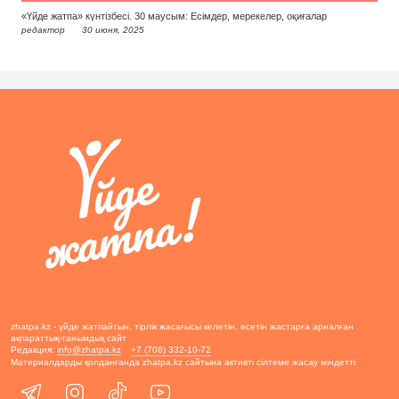
«Үйде жатпа» күнтізбесі. 30 маусым: Есімдер, мерекелер, оқиғалар
редактор
30 июня, 2025
zhatpa.kz - үйде жатпайтын, тірлік жасағысы келетін, өсетін жастарға арналған
ақпараттық-танымдық сайт
Редакция:
info@zhatpa.kz
+7 (708) 332-10-72
Материалдарды қолданғанда zhatpa.kz сайтына активті сілтеме жасау міндетті