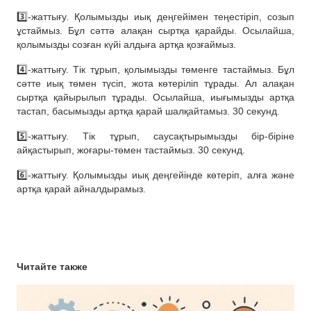
3️⃣-жаттығу. Қолымызды иық деңгейімен теңестіріп, созып
ұстаймыз. Бұл сәттә алақан сыртқа қарайды. Осылайша,
қолымызды созған күйі алдыға артқа қозғаймыз.
4️⃣-жаттығу. Тік тұрып, қолымызды төменге тастаймыз. Бұл
сәтте иық төмен түсіп, жота көтеріліп тұрады. Ал алақан
сыртқа қайырылып тұрады. Осылайша, иығымызды артқа
тастап, басымызды артқа қарай шалқайтамыз. 30 секунд.
5️⃣-жаттығу. Тік тұрып, саусақтырымызды бір-біріне
айқастырып, жоғары-төмен тастаймыз. 30 секунд.
6️⃣-жаттығу. Қолымызды иық деңгейінде көтеріп, алға және
артқа қарай айналдырамыз.
Читайте также