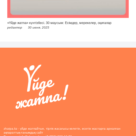
«Үйде жатпа» күнтізбесі. 30 маусым: Есімдер, мерекелер, оқиғалар
редактор
30 июня, 2025
zhatpa.kz - үйде жатпайтын, тірлік жасағысы келетін, өсетін жастарға арналған
ақпараттық-танымдық сайт