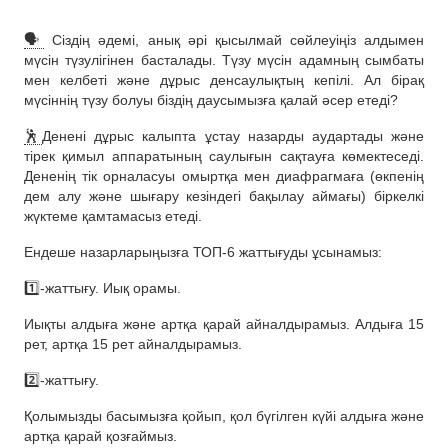
🗣
Сіздің әдемі, анық әрі қысылмай сөйлеуіңіз алдымен
мүсін түзулігінен басталады. Түзу мүсін адамның сымбаты
мен келбеті және дұрыс денсаулықтың кепілі. Ал бірақ
мүсіннің түзу болуы біздің даусымызға қалай әсер етеді?
🕺
Денені дұрыс калыпта ұстау назарды аудартады және
тірек қимыл аппаратының саулығын сақтауға көмектеседі.
Дененің тік орналасуы омыртқа мен диафрагмаға (өкпенің
дем алу және шығару кезіндегі бақылау аймағы) біркелкі
жүктеме қамтамасыз етеді.
Ендеше назарларыңызға ТОП-6 жаттығуды ұсынамыз:
1️⃣-жаттығу. Иық орамы.
Иықты алдыға және артқа қарай айналдырамыз. Алдыға 15
рет, артқа 15 рет айналдырамыз.
2️⃣-жаттығу.
Қолымызды басымызға қойып, қол бүгілген күйі алдыға және
артқа қарай қозғаймыз.