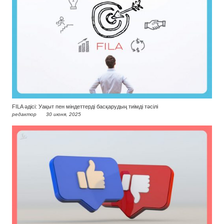
FILA әдісі: Уақыт пен міндеттерді басқарудың тиімді тәсілі
редактор
30 июня, 2025