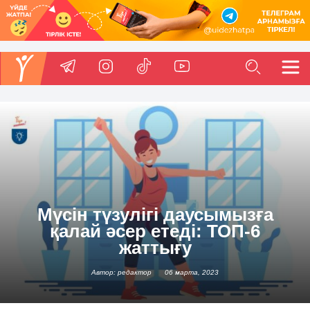
Мүсін түзулігі даусымызға
қалай әсер етеді: ТОП-6
жаттығу
Автор: редактор
06 марта, 2023