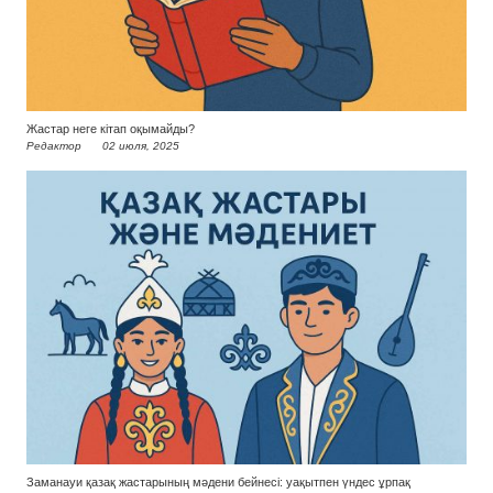
Жастар неге кітап оқымайды?
Редактор
02 июля, 2025
Заманауи қазақ жастарының мәдени бейнесі: уақытпен үндес ұрпақ