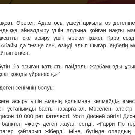
қсат. Әрекет. Адам осы үшеуі арқылы өз дегенін
дыққа айналдыру үшін алдыңа қойған нақты ма
қсатты іске асыру үшін әрекет қажет. Қара сөз
байы да “Өзі­­ңе сен, өзіңді алып шы­ғар, еңбегің 
 айтып өткен.
үгін біз осыған қатысты пайдалы жазбамызды ұс
қсат қоюды үйренесің.✅
деген сенімнің болуы
зеге асыру үшін «менің қолымнан келмейді» емес
ен ұстанымды басты назарға ал. Мәселен, электр
исон 10 000 рет қателесті. Уолт Дисней әйгілі Дис
 банктен «жоқ» деген жауап естіді. «Гарри Потте
агер қайтарып жіберді. Міне, бүгінде олардың 