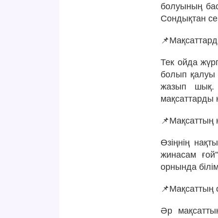
болуының бас
Сондықтан се
📌Мақсаттарды
Тек ойда жүр
болып қалуы 
жазып шық. 
мақсаттарды 
📌Мақсаттың 
Өзіңнің нақт
жинасам ғой
орнында білі
📌Мақсаттың 
Әр мақсатты