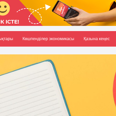
ықтары
Көшпенділер экономикасы
Қазына кеңес