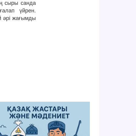
тің сыры санда
ғалап үйрен.
й әрі жағымды