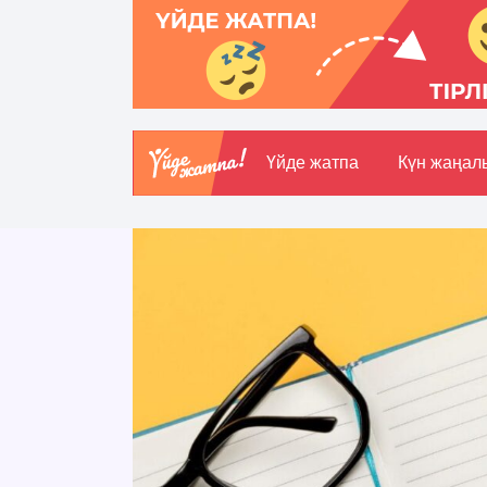
Үйде жатпа
Күн жаңал