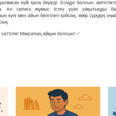
алмаған күйі қала береді. Есіңде болсын, жетістік
а. Ал сапаға жұмыс істеу үшін уақытыңды ба
ың күні мен айын белгілеп қойсаң, өмір сүрудің оңа
сың.
 сәттілік! Мақсатың айқын болсын! ✅