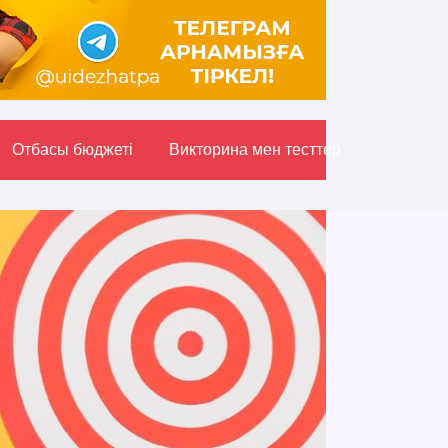
Отбасы бюджетi
Викторина мен тесттер