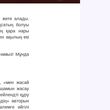
е жете алады.
қсатың болуы
дің қара нары
мен ақылың екі
ынамыз! Мұнда
, «мен жасай
 шамын жасау
нейлендті құру
рдің» авторын
әлемге әйгілі