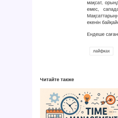
мақсат, орынд
емес, сапад
Мақсаттарыңн
екенін байқай
Ендеше саған
лайфках
Читайте также