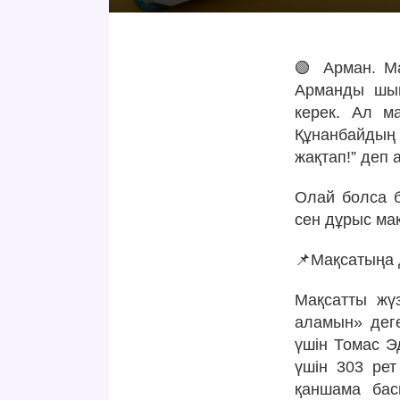
🟢 Арман. Ма
Арманды шын
керек. Ал ма
Құнанбайдың А
жақ­­тап!” деп
Олай болса б
сен дұрыс ма
📌Мақсатыңа 
Мақсатты жү
аламын» дег
үшін Томас Эд
үшін 303 рет
қаншама басп