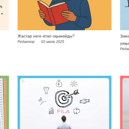
Жастар неге кітап оқымайды?
Зама
Редактор
02 июля, 2025
уақы
Реда