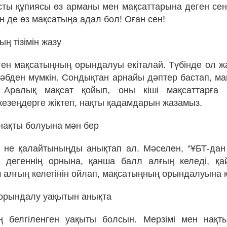
ты құпиясы өз арманы мен мақсаттарына деген сен
н де өз мақсатыңа адал бол! Оған сен!
ң тізімін жазу
ген мақсатыңның орындалуы екіталай. Түбінде ол ж
әбден мүмкін. Сондықтан арнайы дәптер бастап, мақс
Аралық мақсат қойып, оны кіші мақсаттарға б
кезеңдерге жіктеп, нақты қадамдарын жазамыз.
нақты болуына мән бер
ы не қалайтыныңды анықтап ал. Мәселен, “ҰБТ-да
” дегеннің орнына, қанша балл алғың келеді, қа
м алғың келетінін ойлап, мақсатыңның орындалуына 
орындалу уақытын анықта
ң белгіленген уақыты болсын. Мерзімі мен нақт