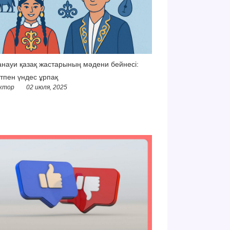
науи қазақ жастарының мәдени бейнесі:
тпен үндес ұрпақ
ктор
02 июля, 2025