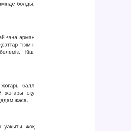
імінде болды.
ай ғана арман
аттар тізімін
өлеміз. Кіші
н жоғары балл
й жоғары оқу
қадам жаса.
ы уақыты жоқ