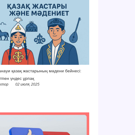
науи қазақ жастарының мәдени бейнесі:
тпен үндес ұрпақ
ктор
02 июля, 2025