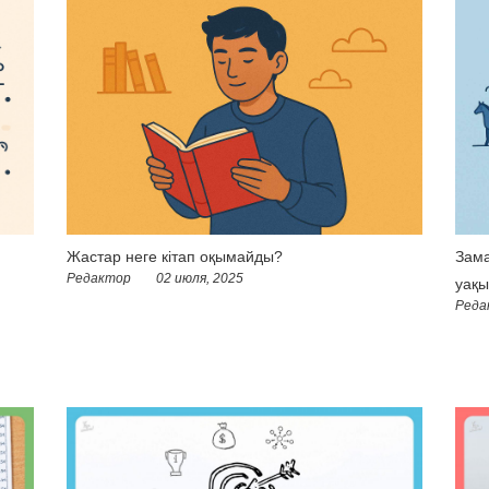
Жастар неге кітап оқымайды?
Зама
Редактор
02 июля, 2025
уақы
Реда