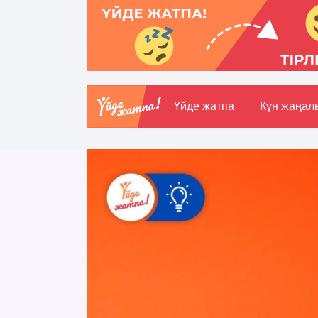
Үйде жатпа
Күн жаңал