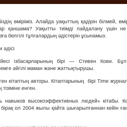
дің өміріміз. Алайда уақыттың қадірін білмей, өмі
ар қаншама? Уақытты тиімді пайдалану үшін не 
ға белгілі тұлғалардың әдістерін ұсынамыз.
 әдісі
йесі ізбасарларының бірі — Стивен Кови. Бұ
емге әйгілі маман және жаттықтырушы.
ген кітаптың авторы. Кітаптарының бірі Тime журнал
 тізіміне енген.
 навыков высокоэффективных людей» кітабы. К
бірақ ол 2004 жылы қайта шығарылғаннан кейін ға