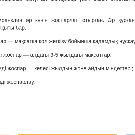
ранклин әр күнін жоспарлап отырған. Әр құрға
ақыты бар.
ар — мақсатқа қол жеткізу бойынша қадамдық нұсқа
ді жоспар — алдағы 3-5 жылдағы мақсаттар;
мді жоспар — келесі жылдың және айдың міндеттері;
нді жоспарлау.