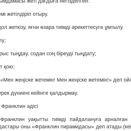
ымдамасы жеті дағдыға негізделген:
емі жетілдіріп отыру.
қол жеткізу, яғни өзара тиімді әрекеттесуге ұмтылу.
лу;
ыс тыңдау, содан соң біреуді тыңдату;
т қою;
те «Мен жеңіске жетемін! Мен жеңіске жетемін!» деп ой
керек дүниені кейінге қалдырмау.
Франклин әдісі
Франклин уақытты тиімді пайдалануға арналған 
дастары оны «Франклин пирамидасы» деп атады (кей