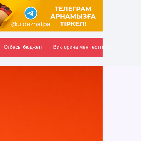
Отбасы бюджетi
Викторина мен тесттер