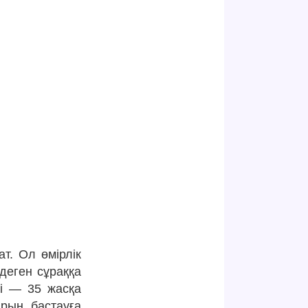
т. Ол өмірлік
деген сұраққа
рі — 35 жасқа
арын бастауға