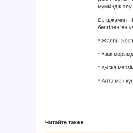
мүмкіндік алу.
Бенджамин Ф
белгіленген у
* Жалпы жосп
* Ұзақ мерзім
* Қысқа мерзі
* Апта мен кү
Читайте также