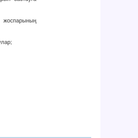
н жоспарының
улар;