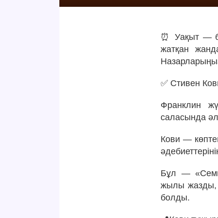
⏰ Уақыт — біз
жатқан жанд
Назарларыңыз
✅ Стивен Кови
Франклин жү
саласында әл
Кови — көпте
әдебиеттерінің
Бұл — «Семь
жылы жазды, 
болды.