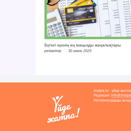
Бүгінгі күннің ең маңызды жаңалықтары
редактор
30 июня, 2025
zhatpa.kz - үйде жатп
Редакция:
info@zhatpa
Материалдарды қолдан