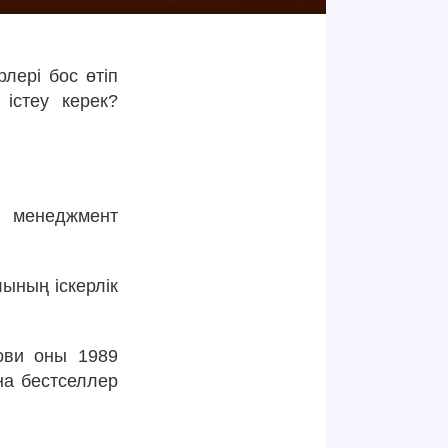
рлері бос өтіп
істеу керек?
л менеджмент
ының іскерлік
ови оны 1989
на бестселлер