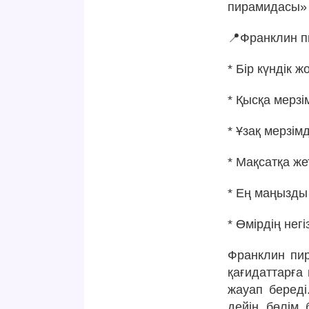
пирамидасы» 
📍Франклин 
* Бір күндік ж
* Қысқа мерзі
* Ұзақ мерзім
* Мақсатқа ж
* Ең маңызды
* Өмірдің нег
Франклин пир
қағидаттарға
жауап береді
дейін бөлім 