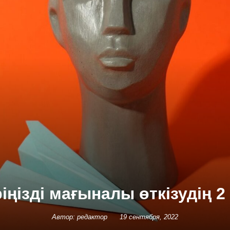
іңізді мағыналы өткізудің 2 
Автор: редактор
19 сентября, 2022