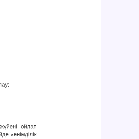
лау;
жүйені ойлап
де «өнімділік