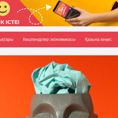
ықтары
Көшпенділер экономикасы
Қазына кеңес