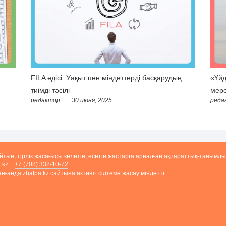
FILA әдісі: Уақыт пен міндеттерді басқарудың
«Үйд
тиімді тәсілі
мере
редактор
30 июня, 2025
реда
айтын, тірлік жасағысы келетін, өсетін жастарға арналған ақпараттық-танымды
.kz
+7 (708) 332-10-72
ғанда zhatpa.kz сайтына активті сілтеме жасау міндетті