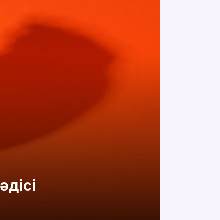
әдісі