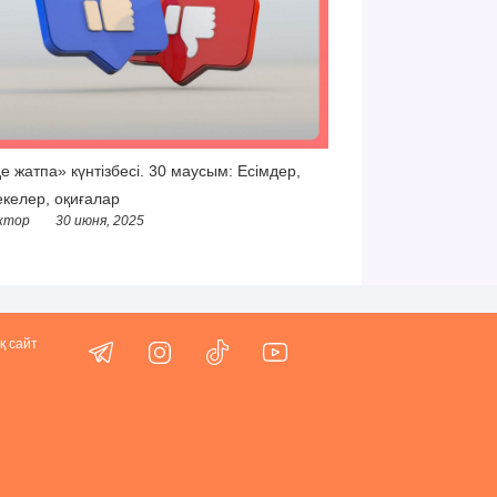
е жатпа» күнтізбесі. 30 маусым: Есімдер,
келер, оқиғалар
ктор
30 июня, 2025
қ сайт