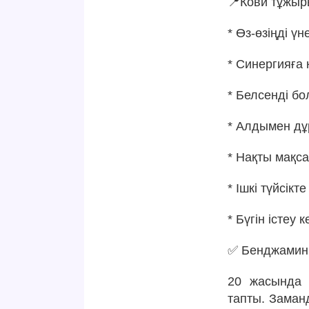
📍Кови тұжыр
* Өз-өзіңді үн
* Синергияға 
* Белсенді бо
* Алдымен дұр
* Нақты мақса
* Ішкі түйсік
* Бүгін істеу 
✅ Бенджамин 
20 жасында 
тапты. Заман