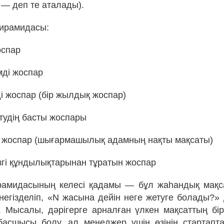
— деп те аталады).
пирамидасы:
оспар
мді жоспар
ді жоспар (бір жылдық жоспар)
етудің басты жоспары
 жоспар (шығармашылық адамның нақты мақсаты)
ізгі құндылықтарынан тұратын жоспар
амидасының келесі қадамы — бұл жаһандық мақса
 негізделіп, «N жасына дейін неге жетуге болады?» 
. Мысалы, дәрігерге арналған үлкен мақсаттың бі
басшысы болу, ал менеджер үшін өзінің стартапт