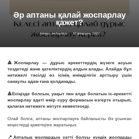
Әр аптаны қалай жоспарлау
қажет?
Автор: редактор
27 февраля, 2022
🔺Жоспарлау — дұрыс әрекеттердің жүзеге асуын
тездетеді және қателіктердің алдын алады. Алайда бұл
нәтижелі тәсілді өз ісінің өнімділігін арттыру үшін
санаулы адам ғана қолданады.
⠀
🔺Есіңізде болсын, уақыт пен алда болатын іс-әрекетті
жоспарлау әдеті өмір сүру формасын өзгерте отырып,
қалаған нәтижеге жетуге көмектеседі.
⠀
Олай болса, аптаны жоспарлауға байланысты біз ұсынған
кеңестерді қажетіңізге жаратыңыз.
⠀
📍Апталық жоспардың сәтті болуы күндік жоспарды