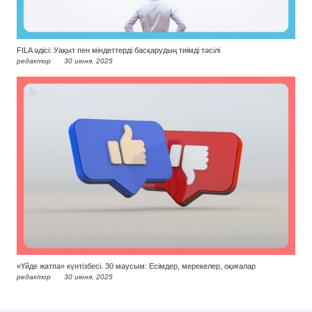
FILA әдісі: Уақыт пен міндеттерді басқарудың тиімді тәсілі
редактор
30 июня, 2025
«Үйде жатпа» күнтізбесі. 30 маусым: Есімдер, мерекелер, оқиғалар
редактор
30 июня, 2025