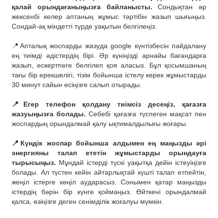
қалай орындағаныңызға байланысты.
Сондықтан әр
жексенбі келер аптаның жұмыс тәртібін жазып шығыңыз.
Сондай-ақ міндетті түрде уақытын белгілеңіз.
⠀
📍Апталық жоспарды жазуда google күнтізбесін пайдалану
ең тиімді әдістердің бірі. Әр күніңізді арнайы бағандарға
жазып, ескертпеге белгілеп қоя аласыз. Бұл қосымшаның
тағы бір ерекшелігі, тізім бойынша істелу керек жұмыстарды
30 минут сайын есіңізге салып отырады.
⠀
📍Егер телефон қолдану тиімсіз десеңіз, қағазға
жазуыңызға болады.
Себебі қағазға түспеген мақсат пен
жоспардың орындалмай қалу ықтималдылығы жоғары.
⠀
📍Күндік жоспар бойынша алдымен ең маңызды әрі
энергияны талап ететін жұмыстарды орындауға
тырысыңыз.
Мұндай істерді түскі уақытқа дейін істеуіңізге
болады. Ал түстен кейін айтарлықтай күшті талап етпейтін,
жеңіл істерге көңіл аударасыз. Сонымен қатар маңызды
істердің бәрін бір күнге қоймаңыз. Өйткені орындалмай
қалса, өзіңізге деген сенімділік жоғалуы мүмкін.
⠀