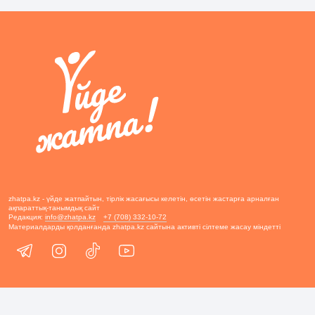
zhatpa.kz - үйде жатпайтын, тірлік жасағысы келетін, өсетін жастарға арналған
ақпараттық-танымдық сайт
Редакция:
info@zhatpa.kz
+7 (708) 332-10-72
Материалдарды қолданғанда zhatpa.kz сайтына активті сілтеме жасау міндетті