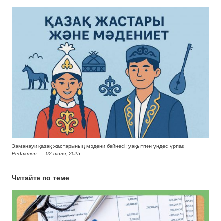
Заманауи қазақ жастарының мәдени бейнесі: уақытпен үндес ұрпақ
Редактор
02 июля, 2025
Читайте по теме