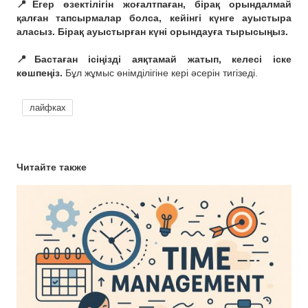
📍Егер өзектілігін жоғалтпаған, бірақ орындалмай
қалған тапсырмалар болса, кейінгі күнге ауыстыра
аласыз. Бірақ ауыстырған күні орындауға тырысыңыз.
⠀
📍Бастаған ісіңізді аяқтамай жатып, келесі іске
көшпеңіз.
Бұл жұмыс өнімділігіне кері әсерін тигізеді.
лайфках
Читайте также