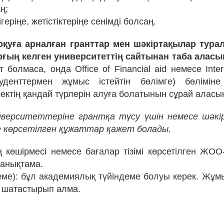
ң;
ігеріңе, жетістіктеріңе сенімді болсаң.
оқуға арналған гранттар мен шәкіртақылар тура
рғың келген университеттің сайтынан таба аласы
 болмаса, онда Office of Financial aid немесе Intern
туденттермен жұмыс істейтін бөлімге) бөліміне
ектің қандай түрлерін алуға болатынын сұрай аласы
верситеттеріне грантқа түсу үшін немесе шәкі
 көрсетілген құжаттар қажет болады.
 көшірмесі немесе бағалар тізімі көрсетілген ЖОО-
анықтама.
деме): бұл академиялық түйіндеме болуы керек. Жұм
 шатастырып алма.