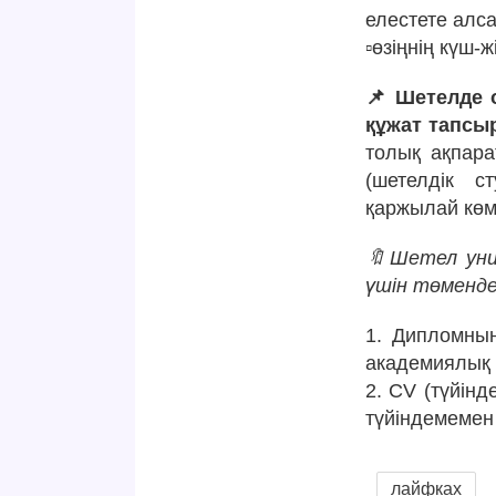
елестете алса
▫өзіңнің күш-ж
📌 Шетелде 
құжат тапсы
толық ақпарат
(шетелдік с
қаржылай көм
🔖Шетел уни
үшін төменде
1. Дипломның
академиялық 
2. CV (түйін
түйіндемемен
лайфках