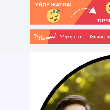
Үйде жатпа
Күн жаңал