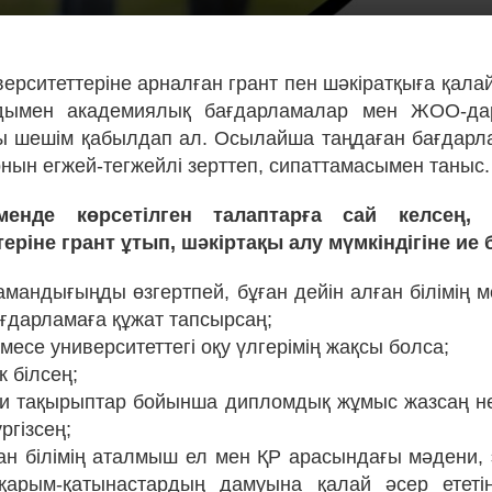
ерситеттеріне арналған грант пен шәкіратқыға қалай
ымен академиялық бағдарламалар мен ЖОО-да
ы шешім қабылдап ал. Осылайша таңдаған бағдар
рнын егжей-тегжейлі зерттеп, сипаттамасымен таныс.
енде көрсетілген талаптарға сай келсең,
еріне грант ұтып, шәкіртақы алу мүмкіндігіне ие
амандығыңды өзгертпей, бұған дейін алған білімің 
ағдарламаға құжат тапсырсаң;
емесе университеттегі оқу үлгерімің жақсы болса;
ік білсең;
ми тақырыптар бойынша дипломдық жұмыс жазсаң 
ргізсең;
ан білімің аталмыш ел мен ҚР арасындағы мәдени,
қарым-қатынастардың дамуына қалай әсер ететін