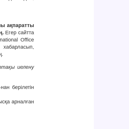
лы ақпаратты
ң.
Егер сайтта
ational Office
 хабарласып,
ң.
ртақы иелену
нан берілетін
ысқа арналған