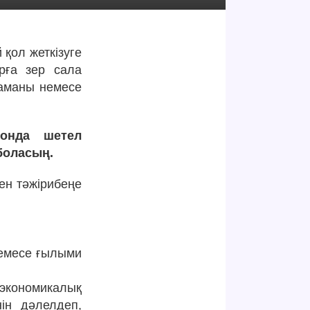
 қол жеткізуге
рға зер сала
ламаны немесе
 онда шетел
 боласың.
мен тәжірибеңе
немесе ғылыми
 экономикалық
ін дәлелдеп,