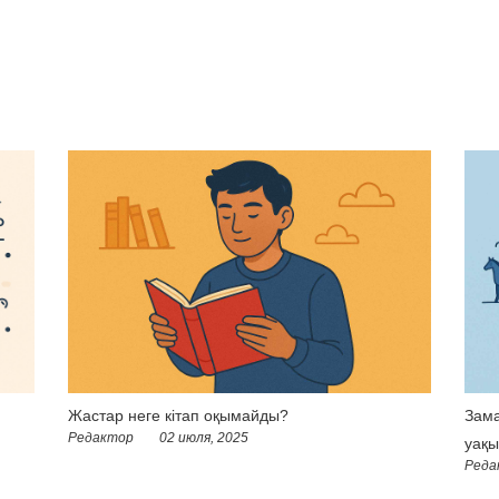
Жастар неге кітап оқымайды?
Зама
Редактор
02 июля, 2025
уақы
Реда