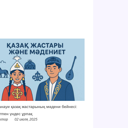
науи қазақ жастарының мәдени бейнесі:
тпен үндес ұрпақ
ктор
02 июля, 2025