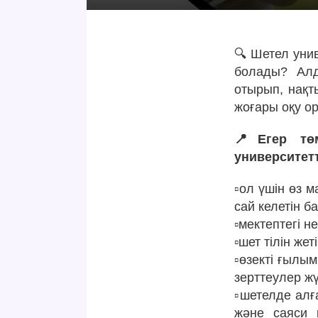
🔍 Шетел унив
болады? Алд
отырып, нақт
жоғары оқу о
📍Егер төм
университетт
▫ол үшін өз м
сай келетін б
▫мектептегі н
▫шет тілін жет
▫өзекті ғылы
зерттеулер жү
▫шетелде алғ
және саяси 