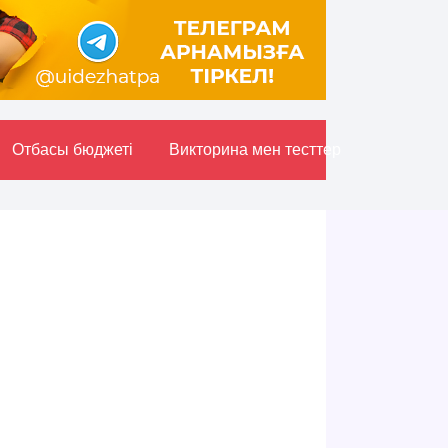
Отбасы бюджетi
Викторина мен тесттер