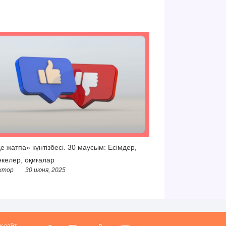
е жатпа» күнтізбесі. 30 маусым: Есімдер,
келер, оқиғалар
ктор
30 июня, 2025
қ сайт