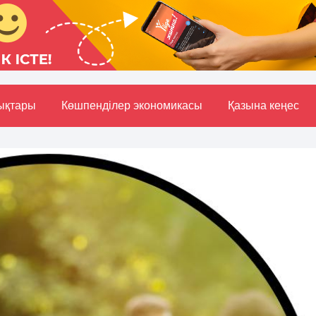
ықтары
Көшпенділер экономикасы
Қазына кеңес