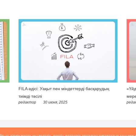
FILA әдісі: Уақыт пен міндеттерді басқарудың
«Үйд
тиімді тәсілі
мере
редактор
30 июня, 2025
реда
айтын, тірлік жасағысы келетін, өсетін жастарға арналған ақпараттық-танымды