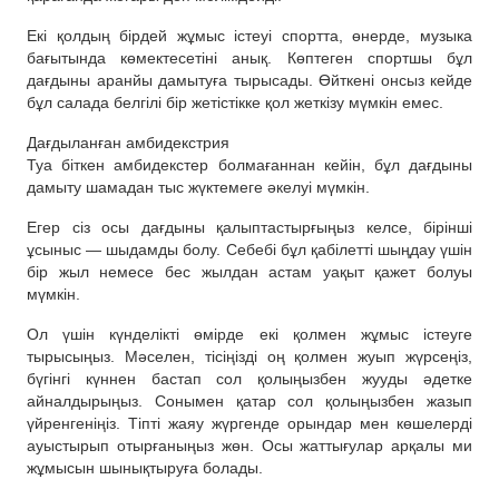
Екі қолдың бірдей жұмыс істеуі спортта, өнерде, музыка
бағытында көмектесетіні анық. Көптеген спортшы бұл
дағдыны аранйы дамытуға тырысады. Өйткені онсыз кейде
бұл салада белгілі бір жетістікке қол жеткізу мүмкін емес.
Дағдыланған амбидекстрия
Туа біткен амбидекстер болмағаннан кейін, бұл дағдыны
дамыту шамадан тыс жүктемеге әкелуі мүмкін.
Егер сіз осы дағдыны қалыптастырғыңыз келсе, бірінші
ұсыныс — шыдамды болу. Себебі бұл қабілетті шыңдау үшін
бір жыл немесе бес жылдан астам уақыт қажет болуы
мүмкін.
Ол үшін күнделікті өмірде екі қолмен жұмыс істеуге
тырысыңыз. Мәселен, тісіңізді оң қолмен жуып жүрсеңіз,
бүгінгі күннен бастап сол қолыңызбен жууды әдетке
айналдырыңыз. Сонымен қатар сол қолыңызбен жазып
үйренгеніңіз. Тіпті жаяу жүргенде орындар мен көшелерді
ауыстырып отырғаныңыз жөн. Осы жаттығулар арқалы ми
жұмысын шынықтыруға болады.