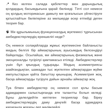
📍Кез келген салада қабілеттер мен дарындылық
қолдардың басымдығына қарай бөлінеді. Тіпті сол немесе
оң қолдың моторикасын дамыту ми қозғалысын үйлестіруге
қатыспайтын бөліктеріне аз мөлшерде әсер етпейді деген
теория бар.
🧠 Ми құрылымының функционалдық жүктемесі тұрғысынан
амбидекстерлердің ерекшелігі неде?
Оң немесе солақайларда жұмыс жүктемесіне байланысты
мидың белгілі бір аймақтарының ауысымдық белсендіруі
байқалады. Осылайша, ми аймақтарының физикалық және
эмоционалды түсірілуі қамтамасыз етіледі. Амбидекстерлер
үшін бұл қиындық тудырады. Мидың асимметриясы
азайғандықтан, шамадан тыс жүктелген аймақтардан жүйке
импульстарын қайта бағыттау қиынырақ. Асимметрия жоқ,
басқа аймақтарды түсіруге дайын арнайы аймақтар жоқ.
Туа біткен амбидекстер оң немесе сол қолы басым
адамдармен салыстырғанда өте талантты болып келеді.
Бұны дәлелдейтін көптеген теориялар бар. Біреу
амбидекстерлердің даму деңгейі басқа адамдарға
қарағанда жоғары деп мәлімдейді.