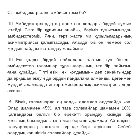
Сіз амбидекстр әлде амбисинтрсіз бе?
🖐🏻 Амбидекстрлердің оң және сол қолдары бірдей жұмыс
істейді. Сізге бір құпияны ашайық: бәріміз тумысымыздан
амбидекстерміз. Яғни, төрт жаста ми құрылымдарының
асимметриясы қалыптасады. Алайда біз оң немесе сол
қолдың пайдасына таңдау жасаймыз.
☝🏻Екі қолды бірдей пайдалана алатын туа біткен
амбидекстер ғаламшар тұрғындарының тек бір пайызын
ғана құрайды. Тіпті өзін «екі қолдымын» деп санайтындар
да әрқашан екеуін де бірдей пайдалана алмайды. Дегенмен
мұндай адамдарда интергемисфералық асимметрия әлі де
азаяды.
📌 Біздің ғаламшарда оң қолды адамдар әлдеқайда көп.
Олар шамамен 45%, ал таза солақайлар шамамен 10%.
Қалғандары белгілі бір әрекетті орындау кезінде бір
қолының басымдылығына мән беретін адамдар. Айтпақшы,
жануарлардың көптеген түрінде бәрі керісінше. Себебі
олардың көпшілігін солақайлар құрайды.