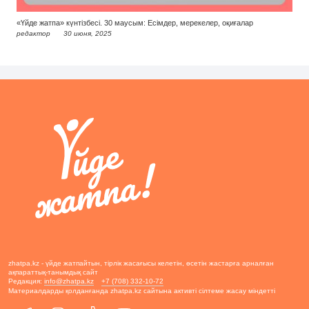
«Үйде жатпа» күнтізбесі. 30 маусым: Есімдер, мерекелер, оқиғалар
редактор
30 июня, 2025
zhatpa.kz - үйде жатпайтын, тірлік жасағысы келетін, өсетін жастарға арналған
ақпараттық-танымдық сайт
Редакция:
info@zhatpa.kz
+7 (708) 332-10-72
Материалдарды қолданғанда zhatpa.kz сайтына активті сілтеме жасау міндетті