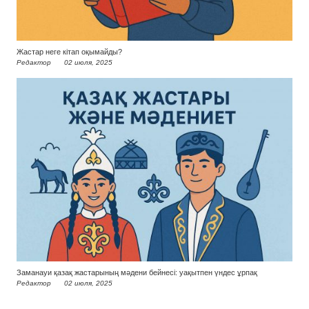
Жастар неге кітап оқымайды?
Редактор
02 июля, 2025
Заманауи қазақ жастарының мәдени бейнесі: уақытпен үндес ұрпақ
Редактор
02 июля, 2025