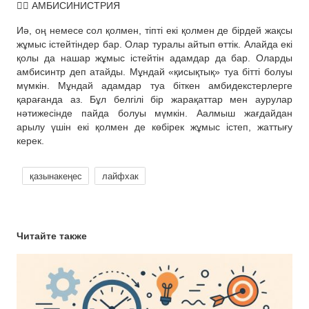
✍🏻 АМБИСИНИСТРИЯ
Иә, оң немесе сол қолмен, тіпті екі қолмен де бірдей жақсы
жұмыс істейтіндер бар. Олар туралы айтып өттік. Алайда екі
қолы да нашар жұмыс істейтін адамдар да бар. Оларды
амбисинтр деп атайды. Мұндай «қисықтық» туа бітті болуы
мүмкін. Мұндай адамдар туа біткен амбидекстерлерге
қарағанда аз. Бұл белгілі бір жарақаттар мен аурулар
нәтижесінде пайда болуы мүмкін. Аалмыш жағдайдан
арылу үшін екі қолмен де көбірек жұмыс істеп, жаттығу
керек.
қазынакеңес
лайфхак
Читайте также