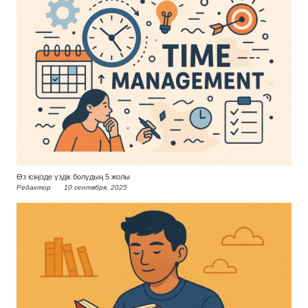
Өз ісіңізде үздік болудың 5 жолы
Редактор
10 сентября, 2025