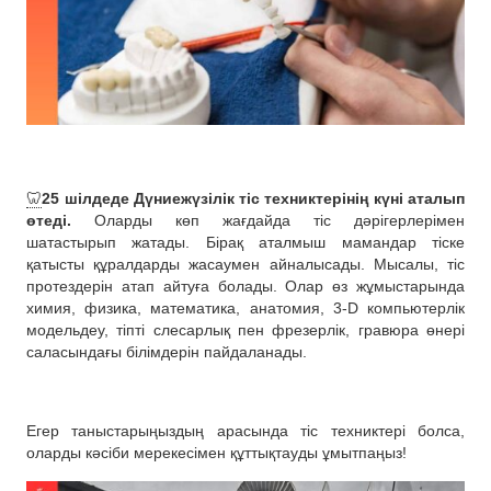
🦷
25 шілдеде Дүниежүзілік тіс техниктерінің күні аталып
өтеді.
Оларды көп жағдайда тіс дәрігерлерімен
шатастырып жатады. Бірақ аталмыш мамандар тіске
қатысты құралдарды жасаумен айналысады. Мысалы, тіс
протездерін атап айтуға болады. Олар өз жұмыстарында
химия, физика, математика, анатомия, 3-D компьютерлік
модельдеу, тіпті слесарлық пен фрезерлік, гравюра өнері
саласындағы білімдерін пайдаланады.
Егер таныстарыңыздың арасында тіс техниктері болса,
оларды кәсіби мерекесімен құттықтауды ұмытпаңыз!