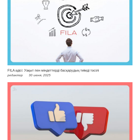
FILA әдісі: Уақыт пен міндеттерді басқарудың тиімді тәсілі
редактор
30 июня, 2025