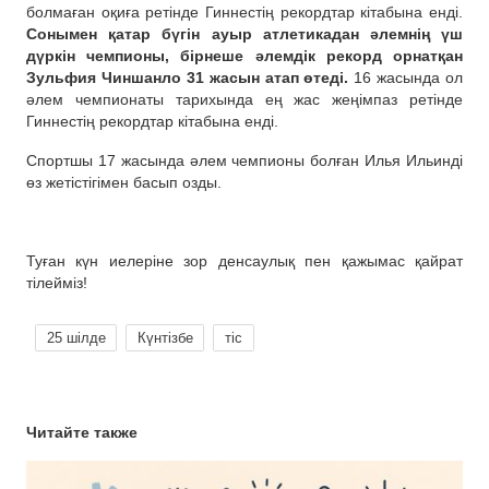
болмаған оқиға ретінде Гиннестің рекордтар кітабына енді.
Сонымен қатар бүгін ауыр атлетикадан әлемнің үш
дүркін чемпионы, бірнеше әлемдік рекорд орнатқан
Зульфия Чиншанло 31 жасын атап өтеді.
16 жасында ол
әлем чемпионаты тарихында ең жас жеңімпаз ретінде
Гиннестің рекордтар кітабына енді.
Спортшы 17 жасында әлем чемпионы болған Илья Ильинді
өз жетістігімен басып озды.
Туған күн иелеріне зор денсаулық пен қажымас қайрат
тілейміз!
25 шілде
Күнтізбе
тіс
Читайте также