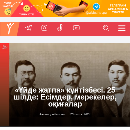
«Үйде жатпа» күнтізбесі. 25
шілде: Есімдер, мерекелер,
оқиғалар
Автор: редактор
25 июля, 2024