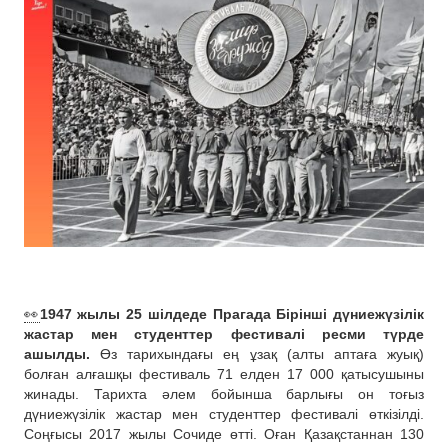
👀
1947 жылы 25 шілдеде Прагада Бірінші дүниежүзілік
жастар мен студенттер фестивалі ресми түрде
ашылды.
Өз тарихындағы ең ұзақ (алты аптаға жуық)
болған алғашқы фестиваль 71 елден 17 000 қатысушыны
жинады. Тарихта әлем бойынша барлығы он тоғыз
дүниежүзілік жастар мен студенттер фестивалі өткізілді.
Соңғысы 2017 жылы Сочиде өтті. Оған Қазақстаннан 130