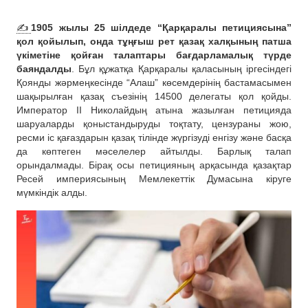
✍️
1905 жылы 25 шілдеде “Қарқаралы петициясына”
қол қойылып, онда тұңғыш рет қазақ халқының патша
үкіметіне қойған талаптары бағдарламалық түрде
баяндалды
. Бұл құжатқа Қарқаралы қаласының іргесіндегі
Қоянды жәрмеңкесінде “Алаш” көсемдерінің бастамасымен
шақырылған қазақ съезінің 14500 делегаты қол қойды.
Император II Николайдың атына жазылған петицияда
шаруаларды қоныстандыруды тоқтату, цензураны жою,
ресми іс қағаздарын қазақ тілінде жүргізуді енгізу және басқа
да көптеген мәселелер айтылды. Барлық талап
орындалмады. Бірақ осы петицияның арқасында қазақтар
Ресей империясының Мемлекеттік Думасына кіруге
мүмкіндік алды.