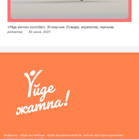
«Үйде жатпа» күнтізбесі. 30 маусым: Есімдер, мерекелер, оқиғалар
редактор
30 июня, 2025
zhatpa.kz - үйде жатпайтын, тірлік жасағысы келетін, өсетін жастарға арналған