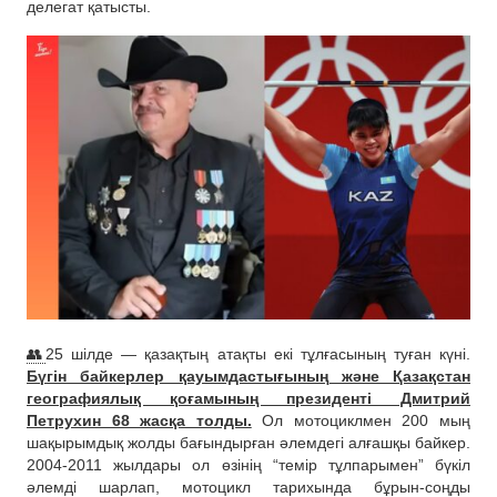
делегат қатысты.
👥
25 шілде — қазақтың атақты екі тұлғасының туған күні.
Бүгін байкерлер қауымдастығының және Қазақстан
географиялық қоғамының президенті Дмитрий
Петрухин 68 жасқа толды.
Ол мотоциклмен 200 мың
шақырымдық жолды бағындырған әлемдегі алғашқы байкер.
2004-2011 жылдары ол өзінің “темір тұлпарымен” бүкіл
әлемді шарлап, мотоцикл тарихында бұрын-соңды