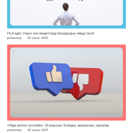
FILA әдісі: Уақыт пен міндеттерді басқарудың тиімді тәсілі
редактор
30 июня, 2025
«Үйде жатпа» күнтізбесі. 30 маусым: Есімдер, мерекелер, оқиғалар
редактор
30 июня, 2025