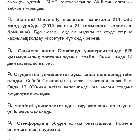
сызықты үдеткіш. SLAC зертханасында АҚШ-тың алғашқы
веб-беті құрылды.
🔍
Stanford University нысаналы капиталы 214 USD
млрд.құрайды (2014 жылғы 31 тамыздағы көрсеткіш
бойынша)
. Бұл жоғары оқу орнындағы өз студенттеріне
қаржылық қолдау көрсетуге мүмкіндік береді.
⠀
🔍 Сонымен қатар Стэнфорд университетінде 625
қызығушылық топтары жұмыс істейді.
Оның ішінде 14
діни қауымдастық бар.
🔍 Студенттер университет аумағында велосипед тебе
алады.
Себебі Стэнфордтың жеке велосипед паркі бар.
Онда 13 000-нан астам велосипедті кез келген студент
қолдануына болады.
⠀
🔍 stanford университетіндегі оқу жоспары әр оқушы
үшін жеке жасалады.
🔍 Стэнфордтың 50-ден астам оқытушысы Нобель
сыйлығының лауреаты.
⠀