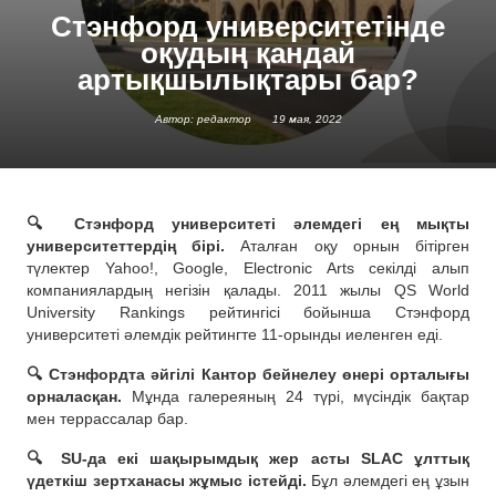
Стэнфорд университетінде
оқудың қандай
артықшылықтары бар?
Автор: редактор
19 мая, 2022
🔍 Стэнфорд университеті әлемдегі ең мықты
университеттердің бірі.
Аталған оқу орнын бітірген
түлектер Yahoo!, Google, Electronic Arts секілді алып
компаниялардың негізін қалады. 2011 жылы QS World
University Rankings рейтингісі бойынша Стэнфорд
университеті әлемдік рейтингте 11-орынды иеленген еді.
🔍 Стэнфордта әйгілі Кантор бейнелеу өнері орталығы
орналасқан.
Мұнда галереяның 24 түрі, мүсіндік бақтар
мен террассалар бар.
🔍 SU-да екі шақырымдық жер асты SLAC ұлттық
үдеткіш зертханасы жұмыс істейді.
Бұл әлемдегі ең ұзын