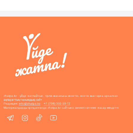
zhatpa.kz - үйде жатпайтын, тірлік жасағысы келетін, өсетін жастарға арналған
ақпараттық-танымдық сайт
Редакция:
info@zhatpa.kz
+7 (708) 332-10-72
Материалдарды қолданғанда zhatpa.kz сайтына активті сілтеме жасау міндетті