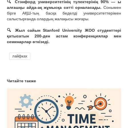
🔍 Стэнфорд университетінің түлектерінің 90% — ы
алғашқы айда-ақ жұмысқа сәтті орналасады.
Сонымен
бірге АҚШ-тың басқа беделді университеттерімен
салыстырғанда олардың жалақысы жоғары.
⠀
🔍 Жыл сайын Stanford University ЖОО студенттері
қатысатын 200-ден астам конференциялар мен
семинарлар өткізеді.
лайфках
Читайте также