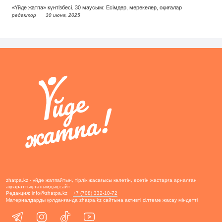
«Үйде жатпа» күнтізбесі. 30 маусым: Есімдер, мерекелер, оқиғалар
редактор
30 июня, 2025
zhatpa.kz - үйде жатпайтын, тірлік жасағысы келетін, өсетін жастарға арналған
ақпараттық-танымдық сайт
Редакция:
info@zhatpa.kz
+7 (708) 332-10-72
Материалдарды қолданғанда zhatpa.kz сайтына активті сілтеме жасау міндетті