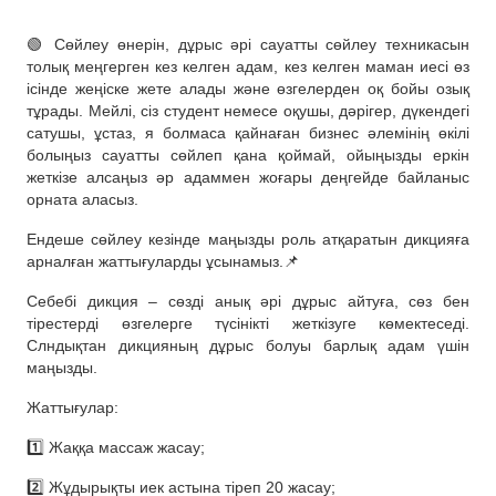
🟢 Сөйлеу өнерін, дұрыс әрі сауатты сөйлеу техникасын
толық меңгерген кез келген адам, кез келген маман иесі өз
ісінде жеңіске жете алады және өзгелерден оқ бойы озық
тұрады. Мейлі, сіз студент немесе оқушы, дәрігер, дүкендегі
сатушы, ұстаз, я болмаса қайнаған бизнес әлемінің өкілі
болыңыз сауатты сөйлеп қана қоймай, ойыңызды еркін
жеткізе алсаңыз әр адаммен жоғары деңгейде байланыс
орната аласыз.
Ендеше сөйлеу кезінде маңызды роль атқаратын дикцияға
арналған жаттығуларды ұсынамыз.📌
Себебі дикция – сөзді анық әрі дұрыс айтуға, сөз бен
тірестерді өзгелерге түсінікті жеткізуге көмектеседі.
Слндықтан дикцияның дұрыс болуы барлық адам үшін
маңызды.
Жаттығулар:
1️⃣ Жаққа массаж жасау;
2️⃣ Жұдырықты иек астына тіреп 20 жасау;