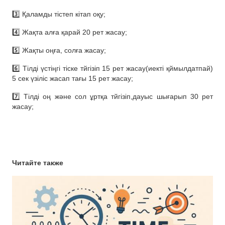
3️⃣ Қаламды тістеп кітап оқу;
4️⃣ Жақта алға қарай 20 рет жасау;
5️⃣ Жақты оңға, солға жасау;
6️⃣ Тілді үстіңгі тіске тйгізіп 15 рет жасау(иекті қймылдатпай)
5 сек үзіліс жасап тағы 15 рет жасау;
7️⃣ Тілді оң және сол ұртқа тйгізіп,дауыс шығарып 30 рет
жасау;
Читайте также