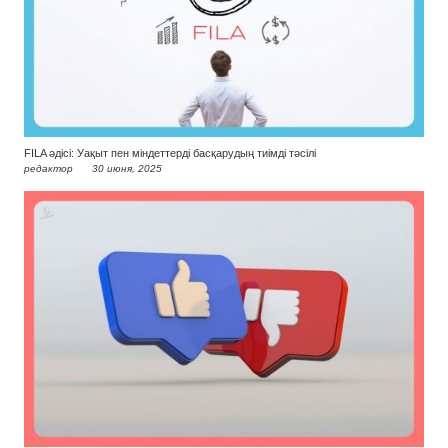
FILA әдісі: Уақыт пен міндеттерді басқарудың тиімді тәсілі
редактор
30 июня, 2025