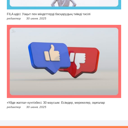
FILA әдісі: Уақыт пен міндеттерді басқарудың тиімді тәсілі
редактор
30 июня, 2025
«Үйде жатпа» күнтізбесі. 30 маусым: Есімдер, мерекелер, оқиғалар
редактор
30 июня, 2025