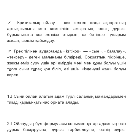
⠀
📌 Критикалық ойлау – кез келген жаңа ақпараттың
артықшылығы мен кемшілігін ажыратып, оның дұрыс-
бұрыстығына көз жеткізе отырып, өз бетінше тұжырым
жасап, шешім қабылдау.
📌 Грек тілінен аударғанда «kritikos» — «сын», «бағалау»,
«тексеру» деген мағынаны білдіреді. Сократтың пікірінше,
жақсы өмір сүру үшін әрі өмірдің мәні мен құны болуы үшін
тұлға сыни сұрақ қоя біліп, өзі үшін «ізденуші жан» болуы
керек.
⠀
1⃣ Сыни ойлай алатын адам түрлі саланың мамандарымен
тиімді қарым-қатынас орната алады.
⠀
2⃣ Ойлаудың бұл формуласы сонымен қатар адамның өзін
дұрыс басқаруына, дұрыс тәрбиелеуіне, өзінің жүріс-