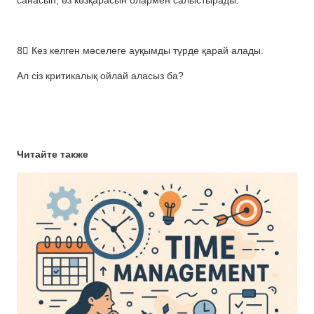
санасып, өз көзқарасын олармен салыстырады.
⠀
8⃣ Кез келген мәселеге ауқымды түрде қарай алады.
Ал сіз критикалық ойлай аласыз ба?
Читайте также