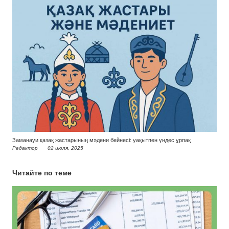
Заманауи қазақ жастарының мәдени бейнесі: уақытпен үндес ұрпақ
Редактор
02 июля, 2025
Читайте по теме