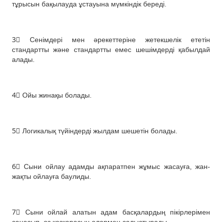
тұрысын бақылауда ұстауына мүмкіндік береді.
⠀
3⃣ Сенімдері мен әрекеттеріне жетекшелік ететін
стандартты және стандартты емес шешімдерді қабылдай
алады.
⠀
4⃣ Ойы жинақы болады.
⠀
5⃣ Логикалық түйіндерді жылдам шешетін болады.
⠀
6⃣ Сыни ойлау адамды ақпаратпен жұмыс жасауға, жан-
жақты ойлауға баулиды.
⠀
7⃣ Сыни ойлай алатын адам басқалардың пікірлерімен