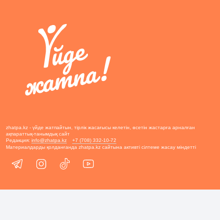
zhatpa.kz - үйде жатпайтын, тірлік жасағысы келетін, өсетін жастарға арналған
ақпараттық-танымдық сайт
Редакция:
info@zhatpa.kz
+7 (708) 332-10-72
Материалдарды қолданғанда zhatpa.kz сайтына активті сілтеме жасау міндетті