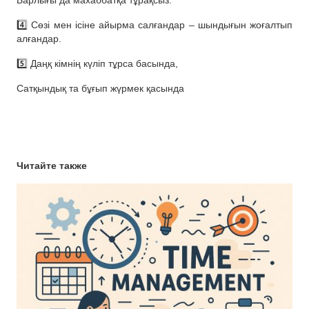
Барлығы да махаббатқа тұрақсыз.
4️⃣ Сөзі мен ісіне айырма салғандар – шындығын жоғалтып
алғандар.
5️⃣ Даңқ кiмнiң күлiп тұрса басында,
Сатқындық та бұғып жүрмек қасында
Читайте также