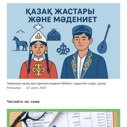
Заманауи қазақ жастарының мәдени бейнесі: уақытпен үндес ұрпақ
Редактор
02 июля, 2025
Читайте по теме