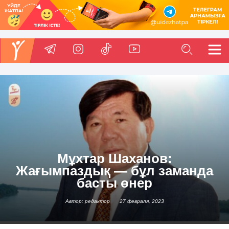
Мұхтар Шаханов:
Жағымпаздық — бұл заманда
басты өнер
Автор: редактор
27 февраля, 2023