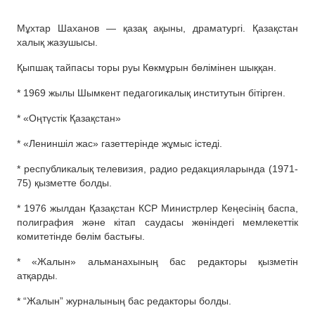
Мұхтар Шаханов — қазақ ақыны, драматургі. Қазақстан
халық жазушысы.
Қыпшақ тайпасы торы руы Көкмұрын бөлімінен шыққан.
* 1969 жылы Шымкент педагогикалық институтын бітірген.
* «Оңтүстік Қазақстан»
* «Лениншіл жас» газеттерінде жұмыс істеді.
* республикалық телевизия, радио редакцияларында (1971-
75) қызметте болды.
* 1976 жылдан Қазақстан КСР Министрлер Кеңесінің баспа,
полиграфия және кітап саудасы жөніндегі мемлекеттік
комитетінде бөлім бастығы.
* «Жалын» альманахының бас редакторы қызметін
атқарды.
* “Жалын” журналының бас редакторы болды.