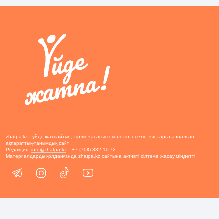
zhatpa.kz - үйде жатпайтын, тірлік жасағысы келетін, өсетін жастарға арналған
ақпараттық-танымдық сайт
Редакция:
info@zhatpa.kz
+7 (708) 332-10-72
Материалдарды қолданғанда zhatpa.kz сайтына активті сілтеме жасау міндетті