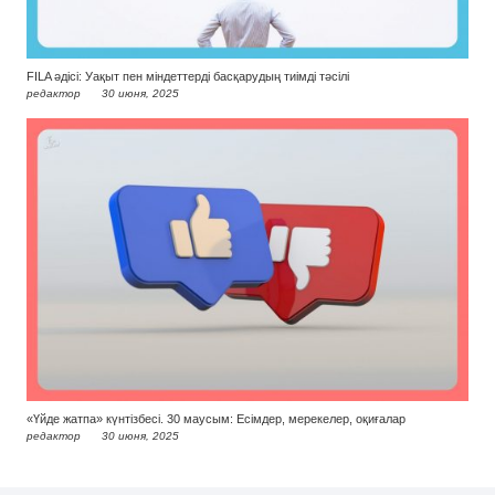
FILA әдісі: Уақыт пен міндеттерді басқарудың тиімді тәсілі
редактор
30 июня, 2025
«Үйде жатпа» күнтізбесі. 30 маусым: Есімдер, мерекелер, оқиғалар
редактор
30 июня, 2025