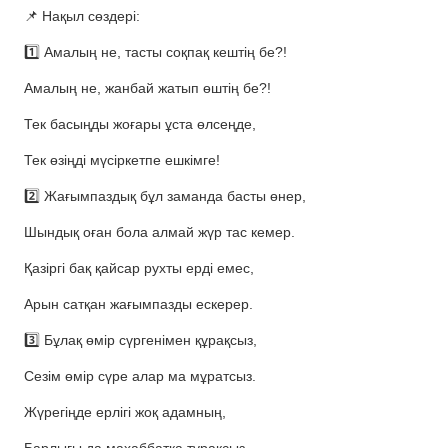
📌 Нақыл сөздері:
1️⃣ Амалың не, тасты соқпақ кештің бе?!
Амалың не, жанбай жатып өштің бе?!
Тек басыңды жоғары ұста өлсеңде,
Тек өзіңді мүсіркетпе ешкімге!
2️⃣ Жағымпаздық бұл заманда басты өнер,
Шындық оған бола алмай жүр тас кемер.
Қазіргі бақ қайсар рухты ерді емес,
Арын сатқан жағымпазды ескерер.
3️⃣ Бұлақ өмір сүргенімен құрақсыз,
Сезім өмір сүре алар ма мұратсыз.
Жүрегіңде ерлігі жоқ адамның,