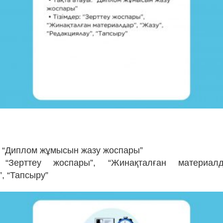
ы: “Диплом жұмысын жазу жоспары”
 “Зерттеу жоспары”, “Жинақталған материалд
, “Тапсыру”