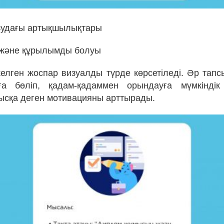
зудағы артықшылықтары
ік және құрылымды болуы
з келген жоспар визуалды түрде көрсетіледі. Әр тап
рға бөліп, қадам-қадаммен орындауға мүмкіндік
сқа деген мотивацияны арттырады.