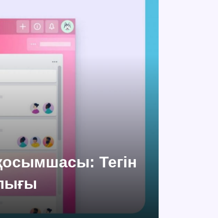
 қосымшасы: Тегін
лығы