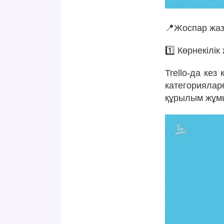
📍Жоспар жа
1️⃣ Көрнекіл
Trello-да ке
категорияла
құрылым жұмы