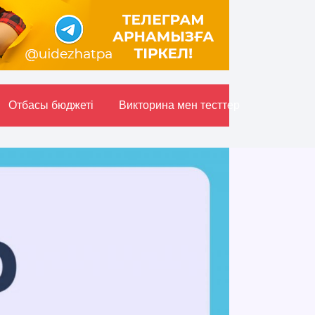
Отбасы бюджетi
Викторина мен тесттер