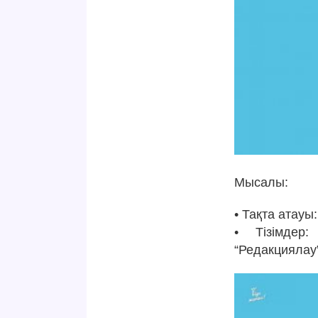
Мысалы:
• Тақта атау
• Тізімдер:
“Редакциялау”