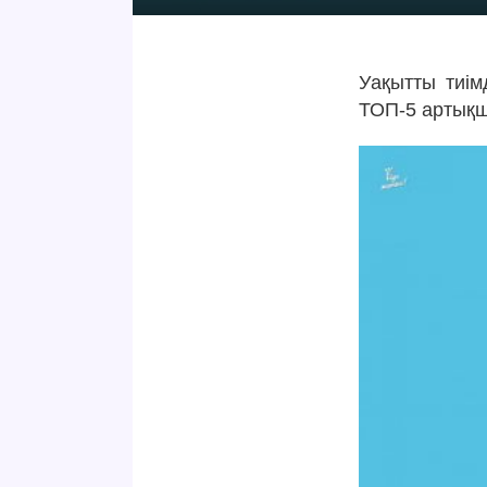
Уақытты тиім
ТОП-5 артық