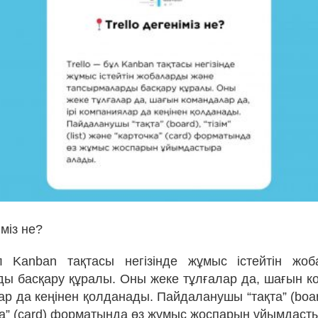
іміз не?
л Kanban тақтасы негізінде жұмыс істейтін жо
ы басқару құралы. Оны жеке тұлғалар да, шағын к
ар да кеңінен қолданады. Пайдаланушы “тақта” (board), 
ка” (card) форматында өз жұмыс жоспарын ұйымдаст