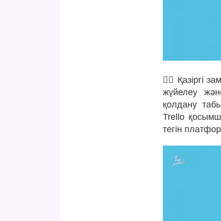
✍🏻 Қазіргі з
жүйелеу жән
қолдану таб
Trello қосым
тегін платфо