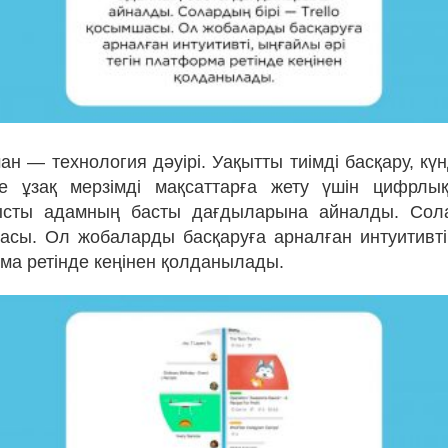
аман — технология дәуірі. Уақытты тиімді басқару, күнд
е ұзақ мерзімді мақсаттарға жету үшін цифрлы
ысты адамның басты дағдыларына айналды. Сол
шасы. Ол жобаларды басқаруға арналған интуитивті
рма ретінде кеңінен қолданылады.