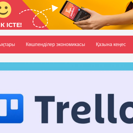
ықтары
Көшпенділер экономикасы
Қазына кеңес