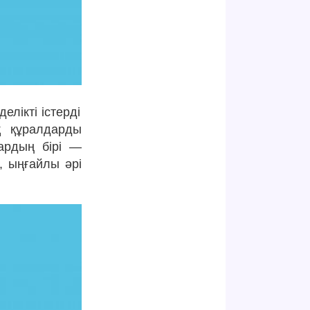
елікті істерді
қ құралдарды
ардың бірі —
, ыңғайлы әрі