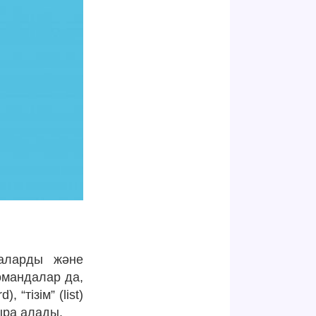
баларды және
омандалар да,
“тізім” (list)
ыра алады.