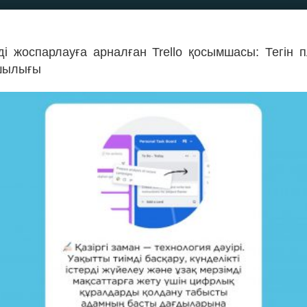
ді жоспарлауға арналған Trello қосымшасы: Тегін
шылығы