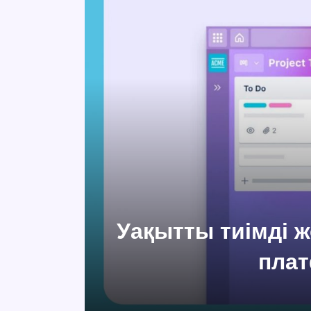
Уақытты тиімді ж
пла