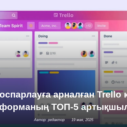
оспарлауға арналған Trello
тформаның ТОП-5 артықшы
Автор: редактор
19 мая, 2025