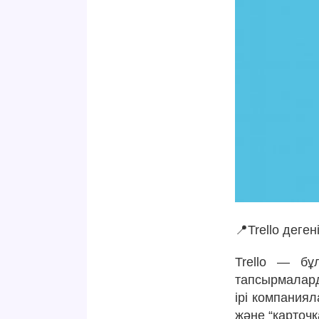
📍Trello деген
Trello — бұ
тапсырмалард
ірі компаниял
және “карточ