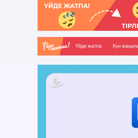
Үйде жатпа
Күн жаңал