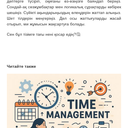
дәптерге түсіріп, оқиғаны өз-өзіңізге баяндап беріңіз.
Сондай-ақ сөзжұмбақтар мен логикалық сұрақтарды көбірек
шешіңіз. Сүйікті ақындарыңыздың өлеңдерін жаттап алыңыз.
Шет тілдерін меңгеріңіз. Дәл осы жаттығуларды жасай
отырып, ми жұмысын жақсартуға болады.
Сен бұл тізімге тағы нені қосар едің?🤔
Читайте также