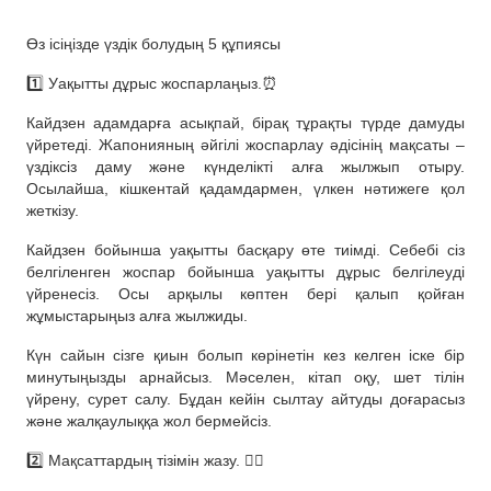
Өз ісіңізде үздік болудың 5 құпиясы
1️⃣ Уақытты дұрыс жоспарлаңыз.⏰
Кайдзен адамдарға асықпай, бірақ тұрақты түрде дамуды
үйретеді. Жапонияның әйгілі жоспарлау әдісінің мақсаты –
үздіксіз даму және күнделікті алға жылжып отыру.
Осылайша, кішкентай қадамдармен, үлкен нәтижеге қол
жеткізу.
Кайдзен бойынша уақытты басқару өте тиімді. Себебі сіз
белгіленген жоспар бойынша уақытты дұрыс белгілеуді
үйренесіз. Осы арқылы көптен бері қалып қойған
жұмыстарыңыз алға жылжиды.
Күн сайын сізге қиын болып көрінетін кез келген іске бір
минутыңызды арнайсыз. Мәселен, кітап оқу, шет тілін
үйрену, сурет салу. Бұдан кейін сылтау айтуды доғарасыз
және жалқаулыққа жол бермейсіз.
2️⃣ Мақсаттардың тізімін жазу. ✍🏻