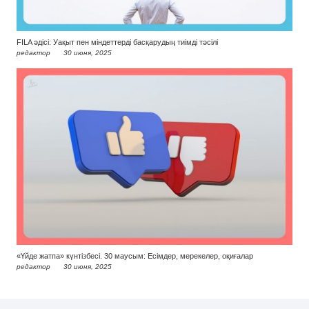
FILA әдісі: Уақыт пен міндеттерді басқарудың тиімді тәсілі
редактор
30 июня, 2025
«Үйде жатпа» күнтізбесі. 30 маусым: Есімдер, мерекелер, оқиғалар
редактор
30 июня, 2025