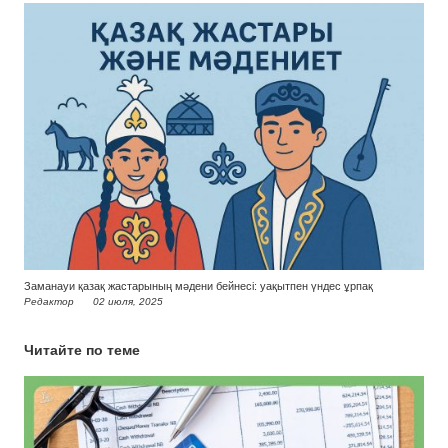
Заманауи қазақ жастарының мәдени бейнесі: уақытпен үндес ұрпақ
Редактор
02 июля, 2025
Читайте по теме