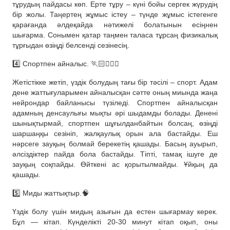
тұрудың пайдасы көп. Ерте тұру – күні бойы сергек жүрудің
бір жолы. Таңертең жұмыс істеу – түнде жұмыс істегенге
қарағанда әлдеқайда нәтижелі болатынын есіңнен
шығарма. Сонымен қатар таңмен таласа тұрсаң физикалық
тұрғыдан өзіңді белсенді сезінесің.
4️⃣ Спортпен айналыс. 🏃🏻🏃🏻‍♀️
Жетістікке жетіп, үздік болудың тағы бір тәсілі – спорт. Адам
дене жаттығуларымен айналысқан сәтте оның миында жаңа
нейрондар байланысы түзіледі. Спортпен айналысқан
адамның денсаулығы мықты әрі шыдамды болады. Денені
шынықтырмай, спортпен шұғылданбайтын болсаң, өзіңді
шаршаңқы сезініп, жалқаулық орын ала бастайды. Еш
нәрсеге зауқың болмай берекетің қашады. Басың ауырып,
әлсіздіктер пайда бола бастайды. Тіпті, тамақ ішуге де
зауқың соқпайды. Өйткені ас қорытылмайды. Ұйқың да
қашады.
5️⃣ Миды жаттықтыр.🧠
Үздік болу үшін мидың азығын да естен шығармау керек.
Бұл — кітап. Күнделікті 20-30 минут кітап оқып, оны