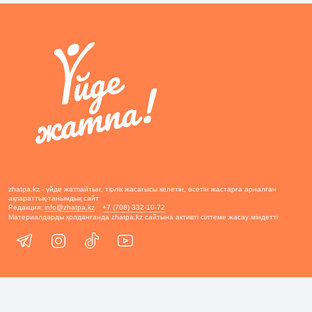
zhatpa.kz - үйде жатпайтын, тірлік жасағысы келетін, өсетін жастарға арналған
ақпараттық-танымдық сайт
Редакция:
info@zhatpa.kz
+7 (708) 332-10-72
Материалдарды қолданғанда zhatpa.kz сайтына активті сілтеме жасау міндетті