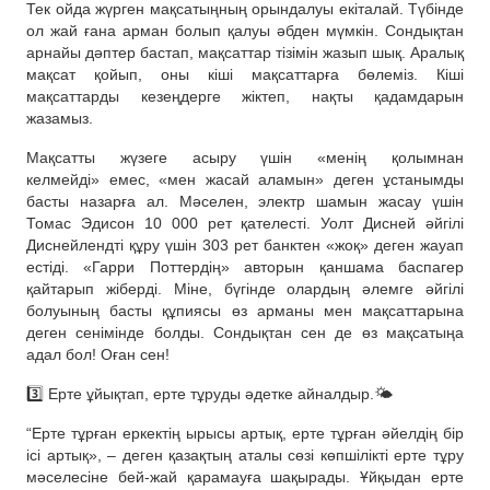
Тек ойда жүрген мақсатыңның орындалуы екіталай. Түбінде
ол жай ғана арман болып қалуы әбден мүмкін. Сондықтан
арнайы дәптер бастап, мақсаттар тізімін жазып шық. Аралық
мақсат қойып, оны кіші мақсаттарға бөлеміз. Кіші
мақсаттарды кезеңдерге жіктеп, нақты қадамдарын
жазамыз.
Мақсатты жүзеге асыру үшін «менің қолымнан
келмейді» емес, «мен жасай аламын» деген ұстанымды
басты назарға ал. Мәселен, электр шамын жасау үшін
Томас Эдисон 10 000 рет қателесті. Уолт Дисней әйгілі
Диснейлендті құру үшін 303 рет банктен «жоқ» деген жауап
естіді. «Гарри Поттердің» авторын қаншама баспагер
қайтарып жіберді. Міне, бүгінде олардың әлемге әйгілі
болуының басты құпиясы өз арманы мен мақсаттарына
деген сенімінде болды. Сондықтан сен де өз мақсатыңа
адал бол! Оған сен!
3️⃣ Ерте ұйықтап, ерте тұруды әдетке айналдыр.🌤
“Ерте тұрған еркектің ырысы артық, ерте тұрған әйелдің бір
ісі артық», – деген қазақтың аталы сөзі көпшілікті ерте тұру
мәселесіне бей-жай қарамауға шақырады. Ұйқыдан ерте