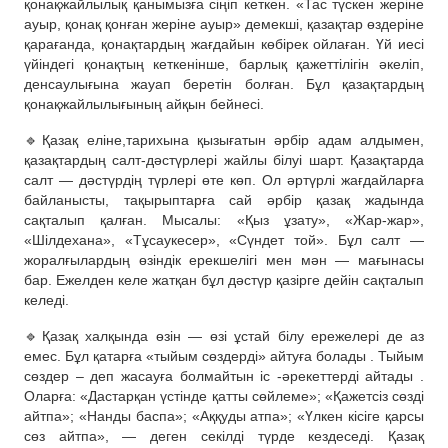
қонақжайлылық қанымызға сіңіп кеткен. «Тас түскен жеріне
ауыр, қонақ қонған жеріне ауыр» демекші, қазақтар өздеріне
қарағанда, қонақтардың жағдайын көбірек ойлаған. Үй иесі
үйіндегі қонақтың кеткенінше, барлық қажеттілігін әкеліп,
денсаулығына жауап беретін болған. Бұл қазақтардың
қонақжайлылығының айқын бейнесі.
🔹Қазақ еліне,тарихына қызығатын әрбір адам алдымен,
қазақтардың салт-дәстүрлері жайлы білуі шарт. Қазақтарда
салт — дәстүрдің түрлері өте көп. Ол әртүрлі жағдайларға
байланысты, тақырыптарға сай әрбір қазақ жадында
сақталып қалған. Мысалы: «Қыз ұзату», «Жар-жар»,
«Шілдехана», «Тұсаукесер», «Сүндет той». Бұл салт —
жоралғылардың өзіндік ерекшелігі мен мән — мағынасы
бар. Ежелден келе жатқан бұл дәстүр қазірге дейін сақталып
келеді.
🔹Қазақ халқында өзін — өзі ұстай білу ережелері де аз
емес. Бұл қатарға «тыйым сөздерді» айтуға болады . Тыйым
сөздер – деп жасауға болмайтын іс -әрекеттерді айтады .
Оларға: «Дастарқан үстінде қатты сөйлеме»; «Қажетсіз сөзді
айтпа»; «Нанды баспа»; «Аққуды атпа»; «Үлкен кісіге қарсы
сөз айтпа», — деген секілді түрде кездеседі. Қазақ