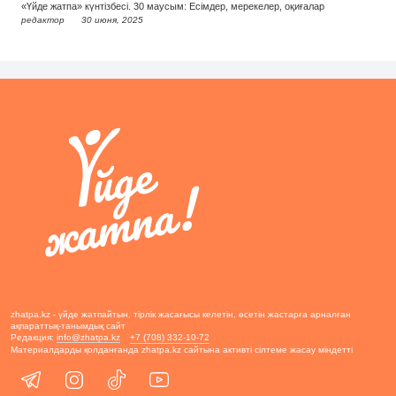
«Үйде жатпа» күнтізбесі. 30 маусым: Есімдер, мерекелер, оқиғалар
редактор
30 июня, 2025
zhatpa.kz - үйде жатпайтын, тірлік жасағысы келетін, өсетін жастарға арналған
ақпараттық-танымдық сайт
Редакция:
info@zhatpa.kz
+7 (708) 332-10-72
Материалдарды қолданғанда zhatpa.kz сайтына активті сілтеме жасау міндетті