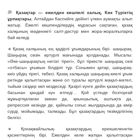
💭
Қазақтар — ежелден көшпелі халық, Көк Түріктің
ұрпақтары.
Алтайдан Каспийге дейінгі үлкен аумақты алып
жатыр. Ежелгі көшпенділердің мұрасын сақтаған, қазақ
халқының мәдениеті салт-дәстүр мен жора-жоралғыларға
бай келеді.
🔹Қазақ халқының ең қадірлі ұғымдарының бірі- шаңырақ.
Шаңырақ сөзін әртүрлі мағынада қолданады. Мысалы:
«Әке-шаңырақтың негізгі тірегі», бұл тіркесте шаңырақ сөзі
«отбасы» ұғымын білдіріп тұр. Сонымен қатар, шаңырақ-
киіз үйдің тірегі, төбесі. Қазақ халқында шаңырақ-киелі ұғым
ретінде қалыптасқан және ол туралы әртүрлі мақал-мәтел,
тыйым сөздер көп кездеседі. Қазіргі күнге дейін қазақтардың
басынан қандай күн өтпеді… Қой үстінде бозторғай
жұмыртқалаған заман да, қиыншылық, аштықта да,
репрессия кезінде де, қайғылы соғыс жылдарында да өмір
сүрді, мойымады, талмады. Бұл қазақтардың төзімділігінің
белгісі.
🔹Қонақжайлылық- қазақтардың ерекшеленетін
қасиеттерінің бірі. Ежелден келе жатқан қалыптасқан