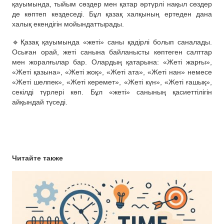
қауымында, тыйым сөздер мен қатар әртүрлі нақыл сөздер
де көптеп кездеседі. Бұл қазақ халқының ертеден дана
халық екендігін мойындаттырады.
🔹Қазақ қауымында «жеті» саны қадірлі болып саналады.
Осыған орай, жеті санына байланысты көптеген салттар
мен жоралғылар бар. Олардың қатарына: «Жеті жарғы»,
«Жеті қазына», «Жеті жоқ», «Жеті ата», «Жеті нан» немесе
«Жеті шелпек», «Жеті керемет», «Жеті күн», «Жеті ғашық»,
секілді түрлері көп. Бұл «жеті» санының қасиеттілігін
айқындай түседі.
Читайте также