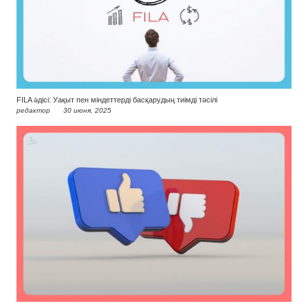
FILA әдісі: Уақыт пен міндеттерді басқарудың тиімді тәсілі
редактор
30 июня, 2025