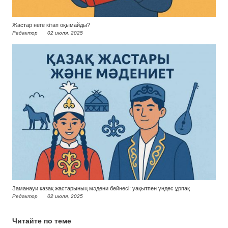
Жастар неге кітап оқымайды?
Редактор
02 июля, 2025
Заманауи қазақ жастарының мәдени бейнесі: уақытпен үндес ұрпақ
Редактор
02 июля, 2025
Читайте по теме