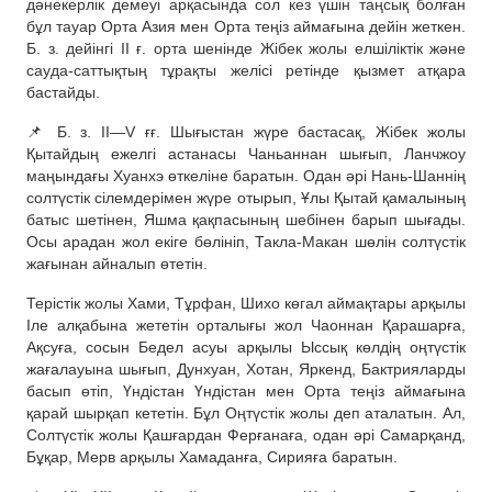
дәнекерлік демеуі арқасында сол кез үшін таңсық болған
бұл тауар Орта Азия мен Орта теңіз аймағына дейін жеткен.
Б. з. дейінгі II ғ. орта шенінде Жібек жолы елшіліктік және
сауда-саттықтың тұрақты желісі ретінде қызмет атқара
бастайды.
📌 Б. з. II—V ғғ. Шығыстан жүре бастасақ, Жібек жолы
Қытайдың ежелгі астанасы Чаньаннан шығып, Ланчжоу
маңындағы Хуанхэ өткеліне баратын. Одан әрі Нань-Шаннің
солтүстік сілемдерімен жүре отырып, Ұлы Қытай қамалының
батыс шетінен, Яшма қақпасының шебінен барып шығады.
Осы арадан жол екіге бөлініп, Такла-Макан шөлін солтүстік
жағынан айналып өтетін.
Терістік жолы Хами, Тұрфан, Шихо көгал аймақтары арқылы
Іле алқабына жететін орталығы жол Чаоннан Қарашарға,
Ақсуға, сосын Бедел асуы арқылы Ыссық көлдің оңтүстік
жағалауына шығып, Дунхуан, Хотан, Яркенд, Бактрияларды
басып өтіп, Үндістан Үндістан мен Орта теңіз аймағына
қарай шырқап кететін. Бұл Оңтүстік жолы деп аталатын. Ал,
Солтүстік жолы Қашғардан Ферғанаға, одан әрі Самарқанд,
Бұқар, Мерв арқылы Хамаданға, Сирияға баратын.