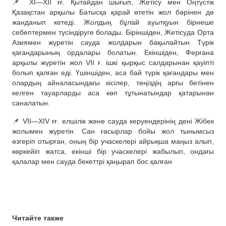
📌 XI—ХІІ ғғ. Қытайдан шығып, Жетісу мен Оңтүстік
Қазақстан арқылы Батысқа қарай өтетін жол бәрінен де
жанданып кетеді. Жолдың бұлай ауытқуын бірнеше
себептермен түсіндіруге болады. Біріншіден, Жетісуда Орта
Азиямен жүретін сауда жолдарын бақылайтын Түрік
қағандарының ордалары болатын. Екіншіден, Ферғана
арқылы жүретін жол VII ғ. ішкі қырқыс салдарынан қауіпті
болып қалған еді. Үшіншіден, аса бай түрік қағандары мен
олардың айналасындағы кісілер, теңіздің арғы бетінен
келген тауарларды аса көп тұтынатындар қатарынан
саналатын.
📌 VII—XIV ғғ. елшілік және сауда керуендерінің дені Жібек
жолымен жүретін. Сан ғасырлар бойы жол тынымсыз
өзгеріп отырған, оның бір учаскелері айрықша маңыз алып,
көркейіп жатса, екінші бір учаскелері жабылып, ондағы
қалалар мен сауда бекеттрі қаңырап бос қалған
Читайте также