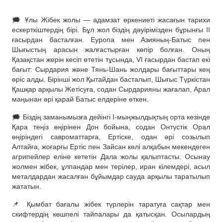
🗯 Ұлы Жібек жолы — адамзат өркениеті жасағын тарихи
ескерткіштердің бірі. Бұл жол біздің дәуірімізден бұрынғы II
ғасырдан басталған. Еуропа мен Азияның-Батыс пен
Шығыстың арасын жалғастырған көпір болған. Оның
Қазақстан жерін кесіп өтетін тұсында, VI ғасырдан бастап екі
бағыт: Сырдария және Тянь-Шань жолдары бағыттары кең
өріс алды. Бірінші жол Қытайдан басталып, Шығыс Түркістан
Қашқар арқылы Жетісуға, содан Сырдарияны жағалап, Арал
маңынан әрі қарай Батыс елдеріне өткен.
🗯 Біздің заманымызға дейінгі І-мыңжылдықтың орта кезінде
Қара теңіз өңірінен Дон бойына, содан Онтүстік Орал
өңіріндегі савроматтарға, Ертіске, одан әрі созылып
Алтайға, жоғарғы Ертіс пен Зайсан көлі алқабын мекендеген
агрипейлер еліне кететін Дала жолы қалыптасты. Осынау
жолмен жібек, ұлпандар мен терілер, иран кілемдері, асыл
металдардан жасалған бұйымдар сауда арқылы таратылып
жататын.
📌 Қымбат бағалы жібек түрлерін таратуға сақтар мен
скифтердің көшпелі тайпалары да қатысқан. Осылардың