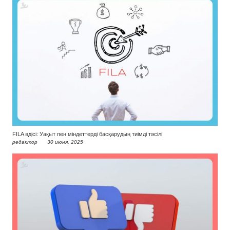
FILA әдісі: Уақыт пен міндеттерді басқарудың тиімді тәсілі
редактор
30 июня, 2025