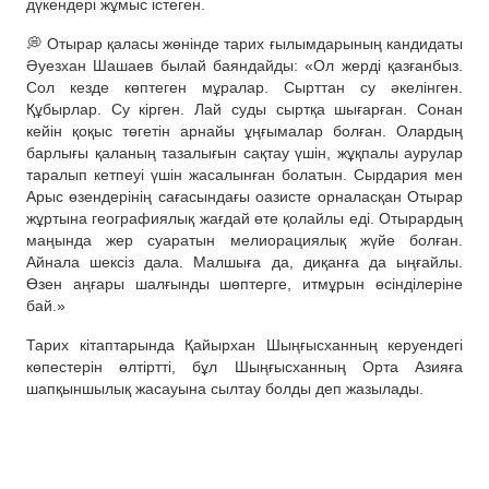
дүкендері жұмыс істеген.
💭 Отырар қаласы жөнінде тарих ғылымдарының кандидаты
Әуезхан Шашаев былай баяндайды: «Ол жерді қазғанбыз.
Сол кезде көптеген мұралар. Сырттан су әкелінген.
Құбырлар. Су кірген. Лай суды сыртқа шығарған. Сонан
кейін қоқыс төгетін арнайы ұңғымалар болған. Олардың
барлығы қаланың тазалығын сақтау үшін, жұқпалы аурулар
таралып кетпеуі үшін жасалынған болатын. Сырдария мен
Арыс өзендерінің сағасындағы оазисте орналасқан Отырар
жұртына географиялық жағдай өте қолайлы еді. Отырардың
маңында жер суаратын мелиорациялық жүйе болған.
Айнала шексіз дала. Малшыға да, диқанға да ыңғайлы.
Өзен аңғары шалғынды шөптерге, итмұрын өсінділеріне
бай.»
Тарих кітаптарында Қайырхан Шыңғысханның керуендегі
көпестерін өлтіртті, бұл Шыңғысханның Орта Азияға
шапқыншылық жасауына сылтау болды деп жазылады.