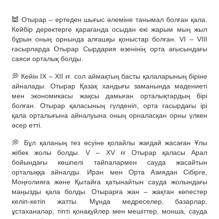
🕍 Отырар – ертеден шығыс әлеміне танымал болған қала.
Кейбір деректерге қарағанда осыдан екі жарым мың жыл
бұрын оның орнында алғашқы қоныстар болған. VІ – VІІІ
ғасырларда Отырар Сырдария өзенінің орта ағысындағы
саяси орталық болды.
💭 Кейін ІХ – ХІІ ғғ. сол аймақтың басты қалаларының біріне
айналады. Отырар Қазақ хандығы заманында мәдениеті
мен экономикасы жақсы дамыған орталықтардың бірі
болған. Отырар қаласының гүлденіп, орта ғасырдағы ірі
қала орталығына айналуына оның орналасқан орны үлкен
әсер етті.
💭 Бұл қаланың тез өсуіне қолайлы жағдай жасаған Ұлы
жібек жолы болды. V – ХV ғғ Отырар қаласы Арал
бойындағы көшпелі тайпалармен сауда жасайтын
орталыққа айналды. Иран мен Орта Азиядан Сібірге,
Моңғолияға және Қытайға қатынайтын сауда жолындағы
маңызды қала болды. Отырарға жан – жақтан көпестер
келіп-кетіп жатты. Мұнда медреселер, базарлар,
ұстаханалар, тіпті қонақүйлер мен мешіттер, монша, сауда