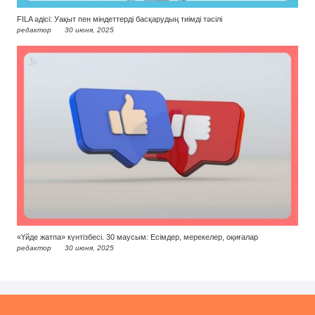
FILA әдісі: Уақыт пен міндеттерді басқарудың тиімді тәсілі
редактор
30 июня, 2025
«Үйде жатпа» күнтізбесі. 30 маусым: Есімдер, мерекелер, оқиғалар
редактор
30 июня, 2025