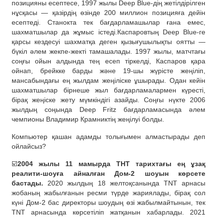
позицияны есептесе, 1997 жылы Deep Blue-дің жетілдірілген
нұсқасы — қазірдің өзінде 200 миллион позицияға дейін
есептеді. Станокта тек бағдарламашылар ғана емес,
шахматшылар да жұмыс істеді.Каспаровтың Deep Blue-ге
қарсы кездесуі шахматқа деген қызығушылықты оятты —
бүкіл әлем жекпе-жекті тамашалады. 1997 жылы, матчтағы
соңғы ойын алдында тең есеп тіркелді, Каспаров қара
ойнап, брейкке барды және 19-шы жүрісте жеңіліп,
мансабындағы ең жылдам жеңіліске ұшырады. Одан кейін
шахматшылар бірнеше жыл бағдарламалармен күресті,
бірақ жеңіске жету мүмкіндігі азайды. Соңғы нүкте 2006
жылдың соңында Deep Fritz бағдарламасында әлем
чемпионы Владимир Крамниктің жеңілуі болды.
Компьютер қашан адамды толығымен алмастырады деп
ойлайсыз?
☑️
2004 жылы 11 мамырда ТНТ тарихтағы ең ұзақ
реалити-шоуға айналған Дом-2 шоуын көрсете
бастады.
2020 жылдың 18 желтоқсанында TNT арнасы
жобаның жабылғанын ресми түрде жариялады, бірақ сол
күні Дом-2 бас директоры шоудың өзі жабылмайтынын, тек
TNT арнасында көрсетіліп жатқанын хабарлады. 2021