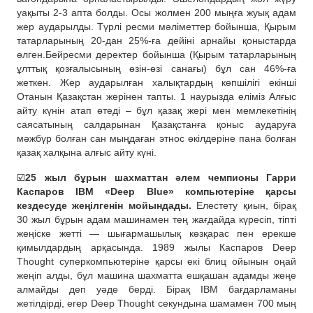
уақыты 2-3 апта болды. Осы жолмен 200 мыңға жуық адам
жер аударылды. Түрлі ресми мәліметтер бойынша, Қырым
татарларының 20-дан 25%-ға дейіні арнайы қоныстарда
өлген.Бейресми деректер бойынша (Қырым татарларының
ұлттық қозғалысының өзін-өзі санағы) бұл сан 46%-ға
жеткен. Жер аударылған халықтардың көпшілігі екінші
Отанын Қазақстан жерінен тапты. 1 наурызда еліміз Алғыс
айту күнін атап өтеді – бұл қазақ жері мен мемлекетінің
саясатының салдарынан Қазақстанға қоныс аударуға
мәжбүр болған сан мыңдаған этнос өкілдеріне пана болған
қазақ халқына алғыс айту күні.
☑️
25 жыл бұрын шахматтан әлем чемпионы Гарри
Каспаров IBM «Deep Blue» компьютеріне қарсы
кездесуде жеңілгенін мойындады.
Елестету қиын, бірақ
30 жыл бұрын адам машинамен тең жағдайда күресіп, тіпті
жеңіске жетті — шығармашылық көзқарас пен ерекше
қимылдардың арқасында. 1989 жылы Каспаров Deep
Thought суперкомпьютеріне қарсы екі блиц ойынын оңай
жеңіп алды, бұл машина шахматта ешқашан адамды жеңе
алмайды деп уәде берді. Бірақ IBM бағдарламаны
жетілдірді, егер Deep Thought секундына шамамен 700 мың