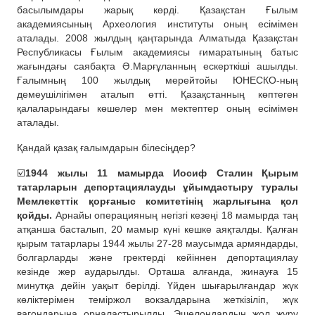
басылымдары жарық көрді. Қазақстан Ғылым
академиясының Археология институты оның есімімен
аталады. 2008 жылдың қаңтарында Алматыда Қазақстан
Республикасы Ғылым академиясы ғимаратының батыс
жағындағы саябақта Ә.Марғұланның ескерткіші ашылды.
Ғалымның 100 жылдық мерейтойы ЮНЕСКО-ның
демеушілігімен аталып өтті. Қазақстанның көптеген
қалаларындағы көшелер мен мектептер оның есімімен
аталады.
Қандай қазақ ғалымдарын білесіңдер?
☑️
1944 жылы 11 мамырда Иосиф Сталин Қырым
татарларын депортациялауды ұйымдастыру туралы
Мемлекеттік қорғаныс комитетінің жарлығына қол
қойды.
Арнайы операцияның негізгі кезеңі 18 мамырда таң
атқанша басталып, 20 мамыр күні кешке аяқталды. Қалған
қырым татарлары 1944 жылы 27-28 маусымда армяндарды,
болгарларды және гректерді кейіннен депортациялау
кезінде жер аударылды. Орташа алғанда, жинауға 15
минутқа дейін уақыт берілді. Үйден шығарылғандар жүк
көліктерімен теміржол вокзалдарына жеткізіліп, жүк
вагондарына орналастырылды. Эшелондардың жол жүру