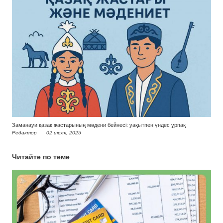
Заманауи қазақ жастарының мәдени бейнесі: уақытпен үндес ұрпақ
Редактор
02 июля, 2025
Читайте по теме