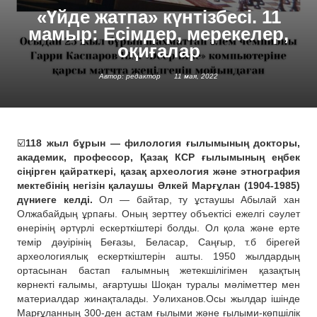
«Үйде жатпа» күнтізбесі. 11
мамыр: Есімдер, мерекелер,
оқиғалар
Автор: редактор
11 мая, 2022
☑️
118 жыл бұрын — филология ғылымының докторы,
академик, профессор, Қазақ КСР ғылымының еңбек
сіңірген қайраткері, қазақ археология және этнография
мектебінің негізін қалаушы Әлкей Марғұлан (1904-1985)
дүниеге келді.
Ол — байтар, ту ұстаушы Абылай хан
Олжабайдың ұрпағы. Оның зерттеу объектісі ежелгі сәулет
өнерінің әртүрлі ескерткіштері болды. Ол қола және ерте
темір дәуірінің Беғазы, Беласар, Саңғыр, т.б бірегей
археологиялық ескерткіштерін ашты. 1950 жылдардың
ортасынан бастап ғалымның жетекшілігімен қазақтың
көрнекті ғалымы, ағартушы Шоқан туралы мәліметтер мен
материалдар жинақталады. Уәлиханов.Осы жылдар ішінде
Марғұланның 300-ден астам ғылыми және ғылыми-көпшілік