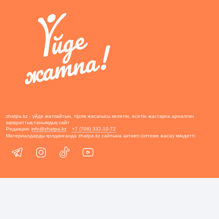
zhatpa.kz - үйде жатпайтын, тірлік жасағысы келетін, өсетін жастарға арналған
ақпараттық-танымдық сайт
Редакция:
info@zhatpa.kz
+7 (708) 332-10-72
Материалдарды қолданғанда zhatpa.kz сайтына активті сілтеме жасау міндетті