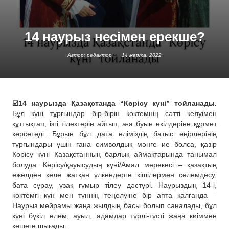
14 наурыз несімен ерекше?
Автор: редактор
14 марта, 2022
☑️14 наурызда Қазақстанда “Көрісу күні” тойланады.
Бұл күні тұрғындар бір-бірін көктемнің сәтті келуімен
құттықтап, ізгі тілектерін айтып, аға буын өкілдеріне құрмет
көрсетеді. Бұрын бұл дата еліміздің батыс өңірлерінің
тұрғындары үшін ғана символдық мәнге ие болса, қазір
Көрісу күні Қазақстанның барлық аймақтарында танымал
болуда. Көрісу/қауысудың күні/Амал мерекесі – қазақтың
ежелден келе жатқан үлкендерге кішілермен сәлемдесу,
бата сұрау, ұзақ ғұмыр тілеу дәстүрі. Наурыздың 14-і,
көктемгі күн мен түннің теңелуіне бір апта қалғанда –
Наурыз мейрамы жаңа жылдың басы болып саналады, бұл
күні бүкіл әлем, ауыл, адамдар түрлі-түсті жаңа киіммен
көшеге шығады.