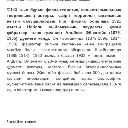
☑️
143 жыл бұрын физик-теоретик, салыстырмалылық
теориясының авторы, қазіргі теориялық физиканың
негізін салушылардың бірі, физика бойынша 1921
жылғы Нобель сыйлығының лауреаты, қоғам
қайраткері және гуманист Альберт Эйнштейн (1879-
1955) дүниеге келді.
Ол Германияда (1879-1895, 1914-
1933), фашистер билікке келгеннен кейін эмиграцияға
мәжбүр болып, азаматтықтан айырылған Швейцарияда
(1895-1914), 1933 жылдан бастап 1933 ж. оның өмірі —
АҚШ-та. Ол әлемнің 20-ға жуық жетекші университеттерінің
құрметті докторы, көптеген Ғылым Академияларының
мүшесі болды. Эйнштейн физика бойынша 300-ден астам
ғылыми еңбектердің, сондай-ақ тарих, философия,
журналистика және басқа да ғылымдар саласындағы 150-ге
жуық кітаптар мен мақалалардың авторы.
Читайте также