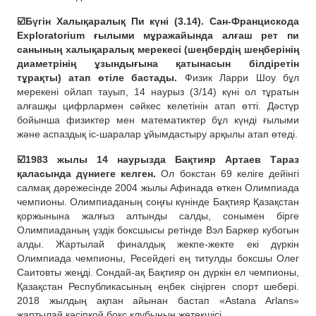
☑️Бүгін Халықаралық Пи күні (3.14). Сан-Францискода
Exploratorium ғылыми мұражайында алғаш рет пи
санының халықаралық мерекесі (шеңбердің шеңберінің
диаметрінің ұзындығына қатынасын білдіретін
тұрақты) атап өтіле бастады.
Физик Ларри Шоу бұл
мерекені ойлап тауып, 14 наурыз (3/14) күні ол тұратын
алғашқы цифрлармен сәйкес келетінін атап өтті. Дәстүр
бойынша физиктер мен математиктер бұл күнді ғылыми
және аспаздық іс-шаралар ұйымдастыру арқылы атап өтеді.
☑️1983 жылы 14 наурызда Бақтияр Артаев Тараз
қаласында дүниеге келген.
Ол бокстан 69 келіге дейінгі
салмақ дәрежесінде 2004 жылы Афинада өткен Олимпиада
чемпионы. Олимпиаданың соңғы күнінде Бақтияр Қазақстан
қоржынына жалғыз алтынды салды, сонымен бірге
Олимпиаданың үздік боксшысы ретінде Вэл Баркер кубогын
алды. Жартылай финалдық жекпе-жекте екі дүркін
Олимпиада чемпионы, Ресейдегі ең титулды боксшы Олег
Саитовты жеңді. Сондай-ақ Бақтияр он дүркін ел чемпионы,
Қазақстан Республикасының еңбек сіңірген спорт шебері.
2018 жылдың ақпан айынан бастап «Astana Arlans»
жартылай кәсіпқой бокс клубының жетекшісі.