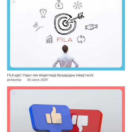
FILA әдісі: Уақыт пен міндеттерді басқарудың тиімді тәсілі
редактор
30 июня, 2025