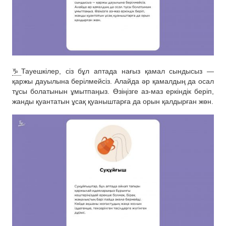
♑️
Тауешкілер, сіз бұл аптада нағыз қамал сындысыз —
қаржы дауылына берілмейсіз. Алайда әр қамалдың да осал
тұсы болатынын ұмытпаңыз. Өзіңізге аз-маз еркіндік беріп,
жанды қуантатын ұсақ қуаныштарға да орын қалдырған жөн.