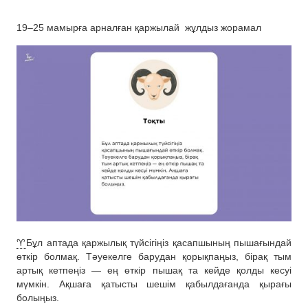
19–25 мамырға арналған қаржылай
жұлдыз жорамал
♈️
Бұл аптада қаржылық түйсігіңіз қасапшының пышағындай
өткір болмақ. Тәуекелге барудан қорықпаңыз, бірақ тым
артық кетпеңіз — ең өткір пышақ та кейде қолды кесуі
мүмкін. Ақшаға қатысты шешім қабылдағанда қырағы
болыңыз.