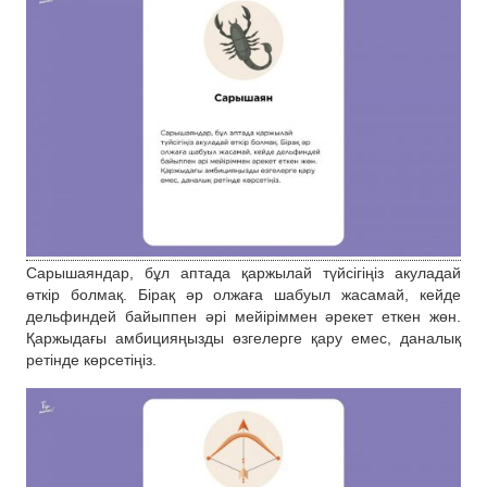
Сарышаяндар, бұл аптада қаржылай түйсігіңіз акуладай
өткір болмақ. Бірақ әр олжаға шабуыл жасамай, кейде
дельфиндей байыппен әрі мейіріммен әрекет еткен жөн.
Қаржыдағы амбицияңызды өзгелерге қару емес, даналық
ретінде көрсетіңіз.