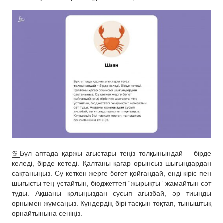
♋️
Бұл аптада қаржы ағыстары теңіз толқынындай – бірде
келеді, бірде кетеді. Қалтаны қағар орынсыз шығындардан
сақтаныңыз. Су кеткен жерге бөгет қойғандай, енді кіріс пен
шығысты тең ұстайтын, бюджеттегі “жырықты” жамайтын сәт
туды. Ақшаны қолыңыздан сусып ағызбай, әр тиынды
орнымен жұмсаңыз. Күндердің бірі тасқын тоқтап, тыныштық
орнайтынына сеніңіз.