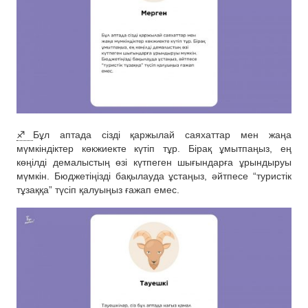
♐️
Бұл аптада сізді қаржылай саяхаттар мен жаңа
мүмкіндіктер көкжиекте күтіп тұр. Бірақ ұмытпаңыз, ең
көңілді демалыстың өзі күтпеген шығындарға ұрындыруы
мүмкін. Бюджетіңізді бақылауда ұстаңыз, әйтпесе “туристік
тұзаққа” түсіп қалуыңыз ғажап емес.