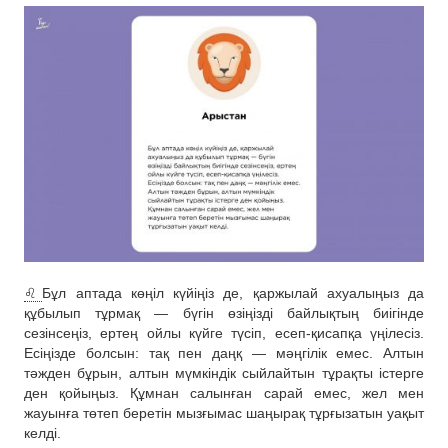
♌️
Бұл аптада көңіл күйіңіз де, қаржылай ахуалыңыз да
құбылып тұрмақ — бүгін өзіңізді байлықтың биігінде
сезінсеңіз, ертең ойлы күйге түсіп, есеп-қисапқа үңілесіз.
Есіңізде болсын: тақ пен даңқ — мәңгілік емес. Алтын
тәжден бұрын, алтын мүмкіндік сыйлайтын тұрақты істерге
ден қойыңыз. Құмнан салынған сарай емес, жел мен
жауынға төтеп беретін мызғымас шаңырақ тұрғызатын уақыт
келді.