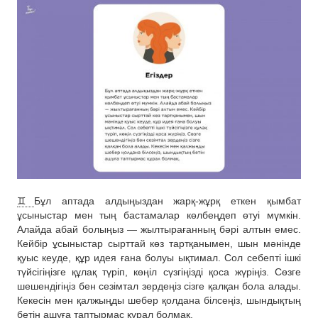
♊️
Бұл аптада алдыңыздан жарқ-жұрқ еткен қымбат
ұсыныстар мен тың бастамалар көлбеңдеп өтуі мүмкін.
Алайда абай болыңыз — жылтырағанның бәрі алтын емес.
Кейбір ұсыныстар сырттай көз тартқанымен, шын мәнінде
қуыс кеуде, құр идея ғана болуы ықтимал. Сол себепті ішкі
түйсігіңізге құлақ түріп, көңіл сүзгіңізді қоса жүріңіз. Сөзге
шешендігіңіз бен сезімтал зердеңіз сізге қалқан бола алады.
Кекесін мен қалжыңды шебер қолдана білсеңіз, шындықтың
бетін ашуға таптырмас құрал болмақ.