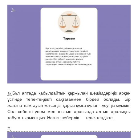
♎️
Бұл аптада қабылдайтын қаржылай шешімдеріңіз арқан
үстінде тепе-теңдікті сақтағанмен бірдей болады. Бір
жағына тым ауып кетсеңіз, қарыз-құзға құлап түсуіңіз мүмкін.
Сол себепті үнем мен шығын арасында алтын аралықты
табуға тырысыңыз. Нағыз шеберлік — тепе-теңдікте.
♏️