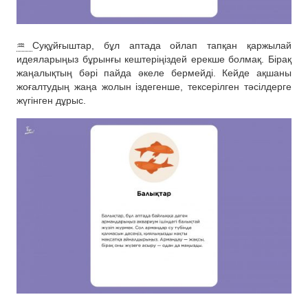
♒️
Суқұйғыштар, бұл аптада ойлап тапқан қаржылай
идеяларыңыз бұрынғы кештеріңіздей ерекше болмақ. Бірақ
жаңалықтың бәрі пайда әкеле бермейді. Кейде ақшаны
жоғалтудың жаңа жолын іздегенше, тексерілген тәсілдерге
жүгінген дұрыс.