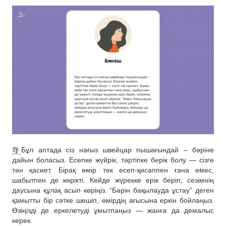
♍️
Бұл аптада сіз нағыз швейцар пышағындай – бәріне
дайын боласыз. Есепке жүйрік, тәртіпке берік болу — сізге
тән қасиет. Бірақ өмір тек есеп-қисаппен ғана емес,
шабытпен де көрікті. Кейде жүрекке ерік беріп, сезімнің
даусына құлақ асып көріңіз. “Бәрін бақылауда ұстау” деген
қамытты бір сәтке шешіп, өмірдің ағысына еркін бойлаңыз.
Өзіңізді де еркелетуді ұмытпаңыз — жанға да демалыс
керек.