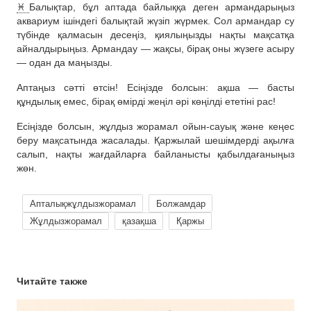
♓️
Балықтар, бұл аптада байлыққа деген армандарыңыз
аквариум ішіндегі балықтай жүзіп жүрмек. Сол армандар су
түбінде қалмасын десеңіз, қиялыңызды нақты мақсатқа
айналдырыңыз. Армандау — жақсы, бірақ оны жүзеге асыру
— одан да маңызды.
Аптаңыз сәтті өтсін! Есіңізде болсын: ақша — басты
құндылық емес, бірақ өмірді жеңіл әрі көңілді ететіні рас!
Есіңізде болсын, жұлдыз жорамал ойын-сауық және кеңес
беру мақсатында жасалады. Қаржылай шешімдерді ақылға
салып, нақты жағдайларға байланысты қабылдағаныңыз
жөн.
Апталықжұлдызжорамал
Болжамдар
Жұлдызжорамал
қазақша
Қаржы
Читайте также