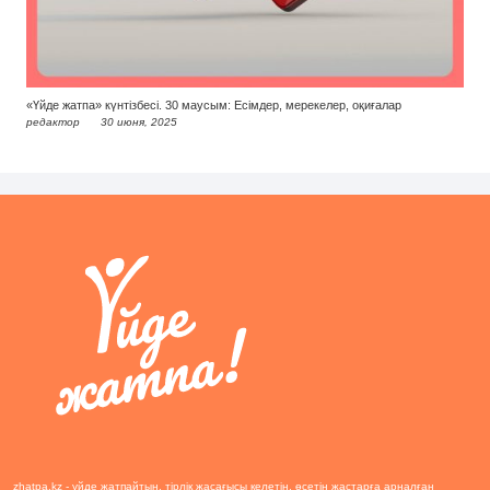
«Үйде жатпа» күнтізбесі. 30 маусым: Есімдер, мерекелер, оқиғалар
редактор
30 июня, 2025
zhatpa.kz - үйде жатпайтын, тірлік жасағысы келетін, өсетін жастарға арналған