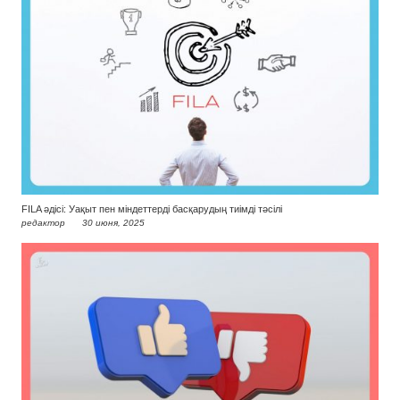
FILA әдісі: Уақыт пен міндеттерді басқарудың тиімді тәсілі
редактор
30 июня, 2025