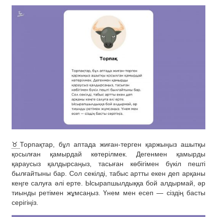
♉️
Торпақтар, бұл аптада жиған-терген қаржыңыз ашытқы
қосылған қамырдай көтерілмек. Дегенмен қамырды
қараусыз қалдырсаңыз, тасыған көбігімен бүкіл пешті
былғайтыны бар. Сол секілді, табыс артты екен деп арқаны
кеңге салуға әлі ерте. Ысырапшылдыққа бой алдырмай, әр
тиынды ретімен жұмсаңыз. Үнем мен есеп — сіздің басты
серігіңіз.