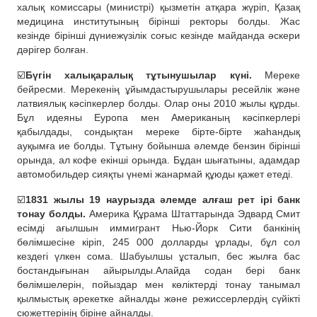
халық комиссары (министрі) қызметін атқара жүріп, Қазақ
медицина институтының бірінші ректоры болды. Жас
кезінде бірінші дүниежүзілік соғыс кезінде майданда әскери
дәрігер болған.
☑️
Бүгін халықаралық тұтынушылар күні.
Мереке
бейресми. Мерекенің ұйымдастырушылары ресейлік және
латвиялық кәсіпкерлер болды. Олар оны 2010 жылы құрды.
Бұл идеяны Еуропа мен Американың кәсіпкерлері
қабылдады, сондықтан мереке бірте-бірте жаһандық
ауқымға ие болды. Тұтыну бойынша әлемде бензин бірінші
орында, ал кофе екінші орында. Бұдан шығатыны, адамдар
автомобильдер сияқты үнемі жанармай құюды қажет етеді.
☑️
1831 жылы 19 наурызда әлемде алғаш рет ірі банк
тонау болды.
Америка Құрама Штаттарында Эдвард Смит
есімді ағылшын иммигрант Нью-Йорк Сити банкінің
бөлімшесіне кіріп, 245 000 долларды ұрлады, бұл сол
кездегі үлкен сома. Шабуылшы ұсталып, бес жылға бас
бостандығынан айырылды.Алайда содан бері банк
бөлімшелерін, пойыздар мен көліктерді тонау танымал
қылмыстық әрекетке айналды және режиссерлердің сүйікті
сюжеттерінің біріне айналды.