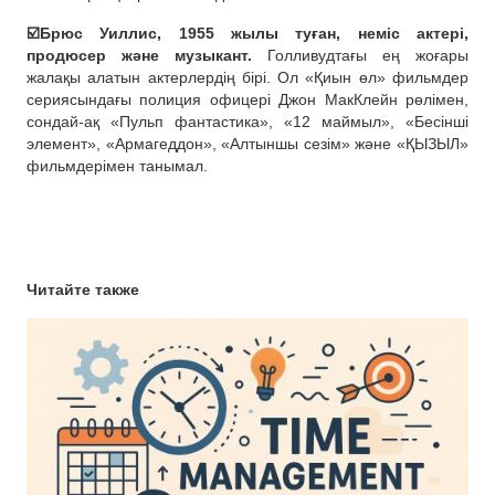
☑️Брюс Уиллис, 1955 жылы туған, неміс актері,
продюсер және музыкант.
Голливудтағы ең жоғары
жалақы алатын актерлердің бірі. Ол «Қиын өл» фильмдер
сериясындағы полиция офицері Джон МакКлейн рөлімен,
сондай-ақ «Пульп фантастика», «12 маймыл», «Бесінші
элемент», «Армагеддон», «Алтыншы сезім» және «ҚЫЗЫЛ»
фильмдерімен танымал.
Читайте также