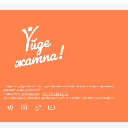
zhatpa.kz - үйде жатпайтын, тірлік жасағысы келетін, өсетін жастарға арналған
ақпараттық-танымдық сайт
Редакция:
info@zhatpa.kz
+7 (708) 332-10-72
Материалдарды қолданғанда zhatpa.kz сайтына активті сілтеме жасау міндетті