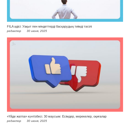
FILA әдісі: Уақыт пен міндеттерді басқарудың тиімді тәсілі
редактор
30 июня, 2025
«Үйде жатпа» күнтізбесі. 30 маусым: Есімдер, мерекелер, оқиғалар
редактор
30 июня, 2025