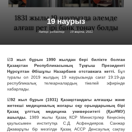
19 наурыз
Автор: редактор
19 марта, 2022
☑️
3 жыл бұрын 1990 жылдан бері билікте болған
Қазақстан Республикасының Тұңғыш Президенті
Нұрсұлтан Әбішұлы Назарбаев отставкаға кетті.
Бұл
туралы ол 2019 жылдың 19 наурызында сағат 19:19-да
республикалық телеарналардың тікелей эфирінде
хабарлады.
☑️
92 жыл бұрын (1931) Қазақстандағы алғашқы және
жетекші медициналық жоғары оқу орындарының бірі
Қазақ ұлттық медицина университеті (ҚазҰМУ)
ашылды.
1989 жылы Қазақ КСР Министрлер Кеңесінің
қаулысымен институтқа С.Д. Асфендияров. Санжар
Джаварұлы бір мезгілде Қазақ АССР Денсаулық сақтау