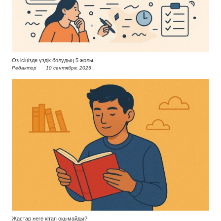
Өз ісіңізде үздік болудың 5 жолы
Редактор
10 сентября, 2025
Жастар неге кітап оқымайды?