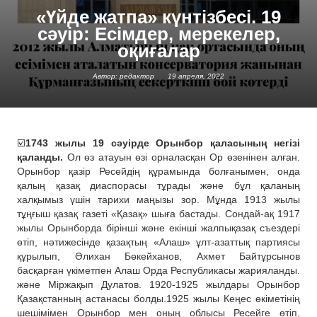
«Үйде жатпа» күнтізбесі. 19
сәуір: Есімдер, мерекелер,
оқиғалар
Автор: редактор
19 апреля, 2022
☑️
1743 жылы 19 сәуірде Орынбор қаласының негізі
қаланды.
Ол өз атауын өзі орналасқан Ор өзенінен алған.
Орынбор қазір Ресейдің құрамында болғанымен, онда
қалың қазақ диаспорасы тұрады және бұл қаланың
халқымыз үшін тарихи маңызы зор. Мұнда 1913 жылы
тұңғыш қазақ газеті «Қазақ» шыға бастады. Сондай-ақ 1917
жылы Орынборда бірінші және екінші жалпықазақ съездері
өтіп, нәтижесінде қазақтың «Алаш» ұлт-азаттық партиясы
құрылып, Әлихан Бөкейханов, Ахмет Байтұрсынов
басқарған үкіметпен Алаш Орда Республикасы жарияланды.
және Міржақып Дулатов. 1920-1925 жылдары Орынбор
Қазақстанның астанасы болды.1925 жылы Кеңес өкіметінің
шешімімен Орынбор мен оның облысы Ресейге өтіп,