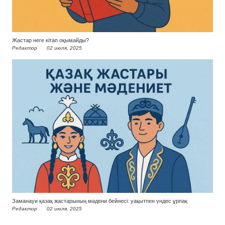
Жастар неге кітап оқымайды?
Редактор
02 июля, 2025
Заманауи қазақ жастарының мәдени бейнесі: уақытпен үндес ұрпақ
Редактор
02 июля, 2025