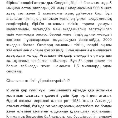
бірінші сөздігі аяқталды.
Сөздіктің бірінші басылымында 5
мыңнан астам автордың 20 мың шығармасынан 500 мыңға
жуық сөз және 2 миллионға жуық дәйексөз бар. Бұл
ағылшын тілінің ең танымал және ең үлкен академиялық
сөздіктерінің бірі.Ол ағылшын тілінің тарихи дамуын
қадағалайды, ғалымдар мен академиялық зерттеушілер
үшін жан-жақты ресурс береді және тілдің дүние жүзіндегі
көптеген нұсқаларында қолданылуын сипаттайды. 2000
жылдан бастап Оксфорд ағылшын тілінің сөздігі ақылы
жазылыммен онлайн қол жетімді. Оған айына екі миллионға
жуық адам келеді. Ағылшын тілі қазір әлемдегі ең маңызды
халықаралық тіл болып табылады. Бұл 54 елде ресми тіл
болып табылады және шамамен 1,5 миллиард адам
сөйлейді.
Сіз ағылшын тілін үйреніп жүрсіз бе?
☑️
Бүгін қар гүлі күні. Бәйшешекті ертеде қар астынан
қылтиып шығатын қасиеті үшін Қар гүлі деп атаған
.
Әдемі көктем мерекесі алғаш рет 1984 жылы Англияда
аталып өтілді, бүгінде ол халықаралық мәртебеге ие болды
және әлемнің көптеген елдерінде қуанышпен тойланады.
Климаттық белдеуіне байланысты қар бүршіктерінің гүлденуі