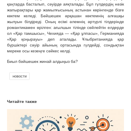
қаңтарда басталып, сәуірде аяқталады. Бұл гүлдердің нәзік
жапырақтары қар жамылғысының астынан көрінгенде бізге
көктем келеді. Бәйшешек әрқашан көктемнің алғашқы
жылуын білдіреді. Оның есімі әлемнің әртүрлі тілдерінде
романтикамен өрілген: ағылшын тілінде сөйлейтін елдерде
ол «Қар тамшысы», Чехияда — «Қар ұлпасы», Германияда
«Қар қоңырауы» деп аталады. Ұлыбританияда қар
бүршіктері сәуір айының ортасында гүлдейді, сондықтан
мереке осы кезеңге сәйкес келді.
Биыл бәйшешек жинай алдыңыз ба?
новости
Читайте также