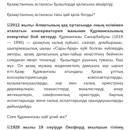
Қазақстанның астанасы Қызылорда қаласына көшірілді.
Қазақстанның астанасы тағы қай қала болды?
☑️
2012 жылы Алматының қақ ортасында оның есімімен
аталатын консерватория жанынан Құрманғазының
ескерткіші бой көтерді.
Құрманғазы Сағырбайұлы (1818
— 1896) — қазақтың халық күйшісі, сазгері, домбырашы,
шығармашылық шыңы «Сары-Арқа» күйі болған күйлердің
авторы, қазақ даласының ұлан-ғайыр кеңістігінің бейнесін
сомдаған жеңіл тональді . Қызылқұрт руының тумасы, Кіші
жүз. Ол қазақ музыка мәдениетінің дамуына зор ықпал
етті.Қазір Құрманғазы атындағы Қазақ ұлттық
консерваториясында композиторларды,
музыкатанушыларды, хор мен халық оркестрінің
дирижерлерін, пианисттерді, вокалистерді, өнер
жетекшілерін, симфониялық оркестрдің барлық
аспаптарында және халық аспаптарында орындаушыларды
дайындайды.
Сізге Құрманғазы күйі ұнай ма?
☑️
1928 жылы 19 сәуірде Оксфорд ағылшын тілінің