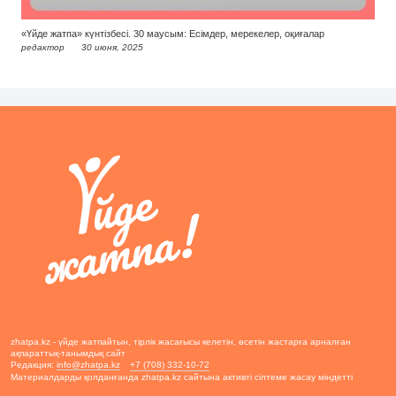
«Үйде жатпа» күнтізбесі. 30 маусым: Есімдер, мерекелер, оқиғалар
редактор
30 июня, 2025
zhatpa.kz - үйде жатпайтын, тірлік жасағысы келетін, өсетін жастарға арналған
ақпараттық-танымдық сайт
Редакция:
info@zhatpa.kz
+7 (708) 332-10-72
Материалдарды қолданғанда zhatpa.kz сайтына активті сілтеме жасау міндетті