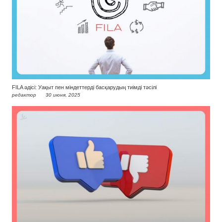
FILA әдісі: Уақыт пен міндеттерді басқарудың тиімді тәсілі
редактор
30 июня, 2025