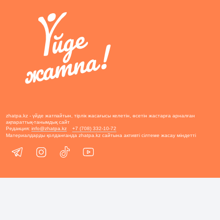
zhatpa.kz - үйде жатпайтын, тірлік жасағысы келетін, өсетін жастарға арналған
ақпараттық-танымдық сайт
Редакция:
info@zhatpa.kz
+7 (708) 332-10-72
Материалдарды қолданғанда zhatpa.kz сайтына активті сілтеме жасау міндетті