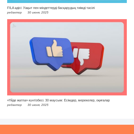
FILA әдісі: Уақыт пен міндеттерді басқарудың тиімді тәсілі
редактор
30 июня, 2025
«Үйде жатпа» күнтізбесі. 30 маусым: Есімдер, мерекелер, оқиғалар
редактор
30 июня, 2025