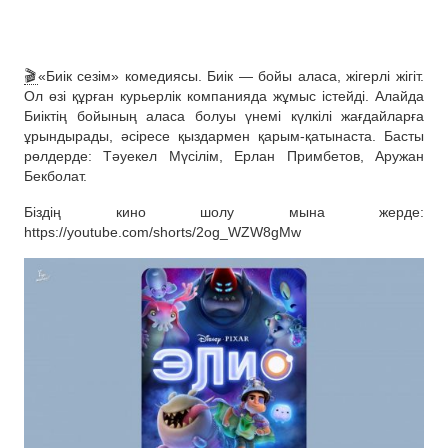
🎬
«Биік сезім» комедиясы. Биік — бойы аласа, жігерлі жігіт.
Ол өзі құрған курьерлік компанияда жұмыс істейді. Алайда
Биіктің бойының аласа болуы үнемі күлкілі жағдайларға
ұрындырады, әсіресе қыздармен қарым-қатынаста. Басты
рөлдерде: Тәуекел Мүсілім, Ерлан Примбетов, Аружан
Бекболат.
Біздің кино шолу мына жерде:
https://youtube.com/shorts/2og_WZW8gMw