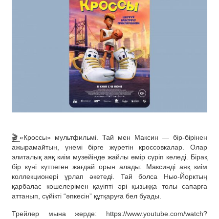
🎬
«Кроссы» мультфильмі. Тай мен Максин — бір-бірінен
ажырамайтын, үнемі бірге жүретін кроссовкалар. Олар
элиталық аяқ киім музейінде жайлы өмір сүріп келеді. Бірақ
бір күні күтпеген жағдай орын алады: Максинді аяқ киім
коллекционері ұрлап әкетеді. Тай болса Нью-Йорктың
қарбалас көшелерімен қауіпті әрі қызыққа толы сапарға
аттанып, сүйікті “әпкесін” құтқаруға бел буады.
Трейлер мына жерде: https://www.youtube.com/watch?