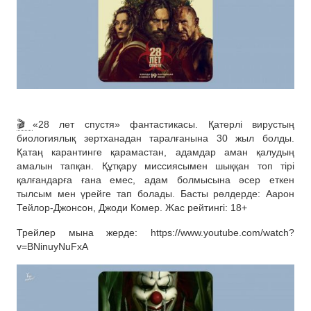
🎬
«28 лет спустя» фантастикасы. Қатерлі вирустың
биологиялық зертханадан таралғанына 30 жыл болды.
Қатаң карантинге қарамастан, адамдар аман қалудың
амалын тапқан. Құтқару миссиясымен шыққан топ тірі
қалғандарға ғана емес, адам болмысына әсер еткен
тылсым мен үрейге тап болады. Басты рөлдерде: Аарон
Тейлор-Джонсон, Джоди Комер. Жас рейтингі: 18+
Трейлер мына жерде: https://www.youtube.com/watch?
v=BNinuyNuFxA