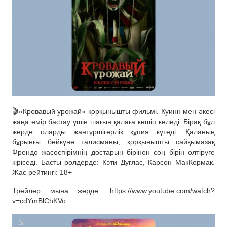
🎬
«Кровавый урожай» қорқынышты фильмі. Куинн мен әкесі
жаңа өмір бастау үшін шағын қалаға көшіп келеді. Бірақ бұл
жерде оларды жантүршігерлік құпия күтеді. Қаланың
бұрынғы бейкүнә талисманы, қорқынышты сайқымазақ
Френдо жасөспірімнің достарын бірінен соң бірін өлтіруге
кіріседі. Басты рөлдерде: Кэти Дуглас, Карсон МакКормак.
Жас рейтингі: 18+
Трейлер мына жерде: https://www.youtube.com/watch?
v=cdYmBlChKVo