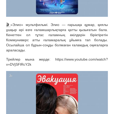
🎬
«Элио» мультфильмі. Элио — ғарышқа құмар, қиялы
ұшқыр әрі өзге ғаламшарлықтарға қатты қызығатын бала.
Кенеттен ол тұтас ғаламның өкілдерін біріктіретін
Коммуниверс атты ғаламаралық ұйымға тап болады.
Осылайша ол бұрын-соңды болмаған ғаламдық оқиғаларға
араласады.
Трейлер мына жерде: https://www.youtube.com/watch?
v=DVjSFlRcY2k