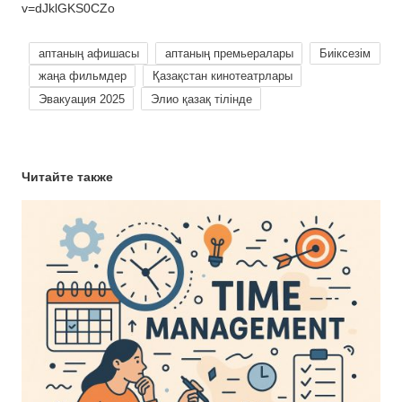
v=dJklGKS0CZo
аптаның афишасы
аптаның премьералары
Биіксезім
жаңа фильмдер
Қазақстан кинотеатрлары
Эвакуация 2025
Элио қазақ тілінде
Читайте также