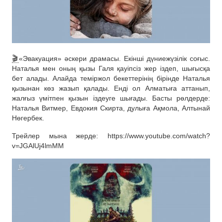
🎬
«Эвакуация» әскери драмасы. Екінші дүниежүзілік соғыс.
Наталья мен оның қызы Галя қауіпсіз жер іздеп, шығысқа
бет алады. Алайда теміржол бекеттерінің бірінде Наталья
қызынан көз жазып қалады. Енді ол Алматыға аттанып,
жалғыз үмітпен қызын іздеуге шығады. Басты рөлдерде:
Наталья Витмер, Евдокия Скирта, дулыға Ақмола, Алтынай
Нөгербек.
Трейлер мына жерде: https://www.youtube.com/watch?
v=JGAlUj4lmMM