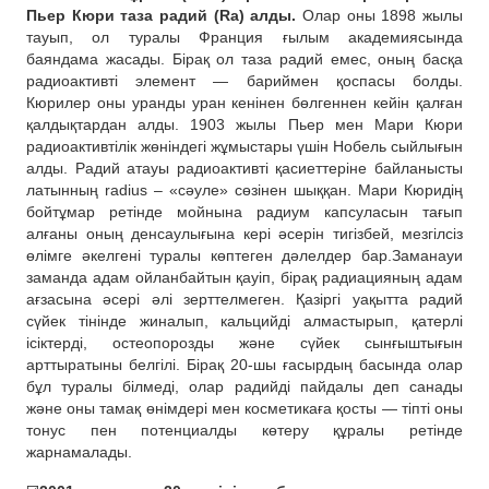
Пьер Кюри таза радий (Ra) алды.
Олар оны 1898 жылы
тауып, ол туралы Франция ғылым академиясында
баяндама жасады. Бірақ ол таза радий емес, оның басқа
радиоактивті элемент — бариймен қоспасы болды.
Кюрилер оны уранды уран кенінен бөлгеннен кейін қалған
қалдықтардан алды. 1903 жылы Пьер мен Мари Кюри
радиоактивтілік жөніндегі жұмыстары үшін Нобель сыйлығын
алды. Радий атауы радиоактивті қасиеттеріне байланысты
латынның radius – «сәуле» сөзінен шыққан. Мари Кюридің
бойтұмар ретінде мойнына радиум капсуласын тағып
алғаны оның денсаулығына кері әсерін тигізбей, мезгілсіз
өлімге әкелгені туралы көптеген дәлелдер бар.Заманауи
заманда адам ойланбайтын қауіп, бірақ радиацияның адам
ағзасына әсері әлі зерттелмеген. Қазіргі уақытта радий
сүйек тінінде жиналып, кальцийді алмастырып, қатерлі
ісіктерді, остеопорозды және сүйек сынғыштығын
арттыратыны белгілі. Бірақ 20-шы ғасырдың басында олар
бұл туралы білмеді, олар радийді пайдалы деп санады
және оны тамақ өнімдері мен косметикаға қосты — тіпті оны
тонус пен потенциалды көтеру құралы ретінде
жарнамалады.