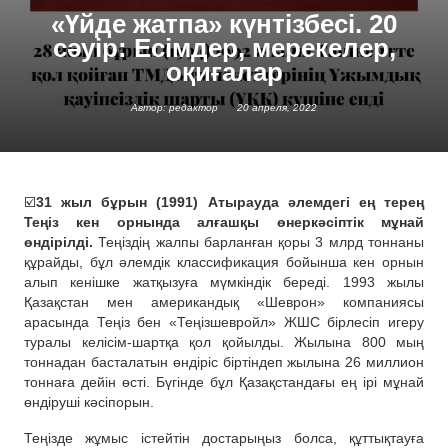
«Үйде жатпа» күнтізбесі. 20
сәуір: Есімдер, мерекелер,
оқиғалар
Автор: редактор
20 апреля, 2022
☑️
31 жыл бұрын (1991) Атырауда әлемдегі ең терең
Теңіз кен орнында алғашқы өнеркәсіптік мұнай
өндірілді.
Теңіздің жалпы барланған қоры 3 млрд тоннаны
құрайды, бұл әлемдік классификация бойынша кен орнын
алып кенішке жатқызуға мүмкіндік береді. 1993 жылы
Қазақстан мен американдық «Шеврон» компаниясы
арасында Теңіз бен «Теңізшевройл» ЖШС бірлесіп игеру
туралы келісім-шартқа қол қойылды. Жылына 800 мың
тоннадан басталатын өндіріс біртіндеп жылына 26 миллион
тоннаға дейін өсті. Бүгінде бұл Қазақстандағы ең ірі мұнай
өндіруші кәсіпорын.
Теңізде жұмыс істейтін достарыңыз болса, құттықтауға