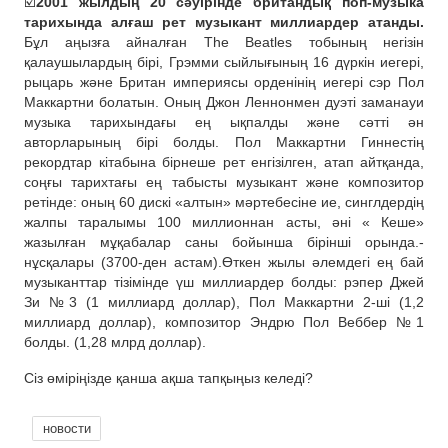
☑️
2001 жылдың 20 сәуірінде британдық поп-музыка
тарихында алғаш рет музыкант миллиардер атанды.
Бұл аңызға айналған The Beatles тобының негізін
қалаушылардың бірі, Грэмми сыйлығының 16 дүркін иегері,
рыцарь және Британ империясы орденінің иегері сэр Пол
Маккартни болатын. Оның Джон Леннонмен дуэті заманауи
музыка тарихындағы ең ықпалды және сәтті ән
авторларының бірі болды. Пол Маккартни Гиннестің
рекордтар кітабына бірнеше рет енгізілген, атап айтқанда,
соңғы тарихтағы ең табысты музыкант және композитор
ретінде: оның 60 дискі «алтын» мәртебесіне ие, синглдердің
жалпы таралымы 100 миллионнан асты, әні « Кеше»
жазылған мұқабалар саны бойынша бірінші орында.-
нұсқалары (3700-ден астам).Өткен жылы әлемдегі ең бай
музыканттар тізімінде үш миллиардер болды: рэпер Джей
Зи №3 (1 миллиард доллар), Пол Маккартни 2-ші (1,2
миллиард доллар), композитор Эндрю Пол Веббер №1
болды. (1,28 млрд доллар).
Сіз өміріңізде қанша ақша тапқыңыз келеді?
новости