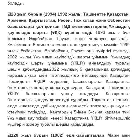
болады.
☑️
28 жыл бұрын (1994) 1992 жылы Ташкентте Қазақстан,
Армения, Қырғызстан, Ресей, Тәжікстан және Өзбекстан
басшылары қол қойған ТМД мемлекеттерінің Ұжымдық
қауіпсіздік шарты (ҰҚК) күшіне енді.
1993 жылы бұл
келісімге Әзірбайжан, Грузия және Беларусь қосылды.
Келісімшарт 5 жылға жасалды және ұзартылуы мүмкін. 1999
жылы Өзбекстан, Әзірбайжан, Грузия оны түкіргісі келмеді.
2002 жылы Ұжымдық қауіпсіздік шарты ұйымын Ұжымдық
қауіпсіздік шарты ұйымына (ҰҚШҰ) айналдыру туралы
шешім қабылданды.2022 жылдың 5 қаңтарында қоғамдық
наразылықтар мен тәртіпсіздіктер нәтижесінде Қазақстан
Президенті ҰҚШҰ елдерінің басшыларына Қазақстанға
бітімгершілік қолдау көрсетуді сұрап, Қазақстан Президенті
ҰҚШҰ басшыларына үндеу жолдады. Қазақстанға
бітімгершілік қолдау көрсетуді сұрайды. Тоқаев өз шешімін
елде «шетелде дайындалған лаңкестік топтардың» жұмыс
істеуімен түсіндірді. Қаңтардың 5-інен 6-сына қараған түні
Ұжымдық қауіпсіздік кеңесі Қазақстанға ҰҚШҰ бітімгершілік
күштерін жіберу туралы шешім қабылдады.
☑️
120 жыл бұрын (1902) ерлі-зайыптылар Мари мен